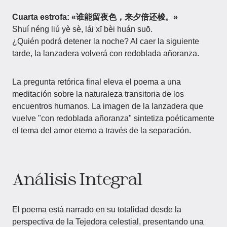
Cuarta estrofa: «谁能留夜色，来夕倍还梭。»
Shuí néng liú yè sè, lái xī bèi huán suō.
¿Quién podrá detener la noche? Al caer la siguiente
tarde, la lanzadera volverá con redoblada añoranza.
La pregunta retórica final eleva el poema a una
meditación sobre la naturaleza transitoria de los
encuentros humanos. La imagen de la lanzadera que
vuelve "con redoblada añoranza" sintetiza poéticamente
el tema del amor eterno a través de la separación.
Análisis Integral
El poema está narrado en su totalidad desde la
perspectiva de la Tejedora celestial, presentando una