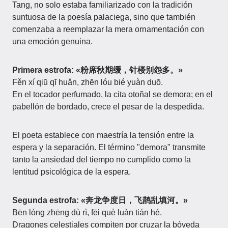
Tang, no solo estaba familiarizado con la tradición
suntuosa de la poesía palaciega, sino que también
comenzaba a reemplazar la mera ornamentación con
una emoción genuina.
Primera estrofa: «粉席秋期缓，针楼别怨多。»
Fěn xí qiū qī huǎn, zhēn lóu bié yuàn duō.
En el tocador perfumado, la cita otoñal se demora; en el
pabellón de bordado, crece el pesar de la despedida.
El poeta establece con maestría la tensión entre la
espera y la separación. El término "demora" transmite
tanto la ansiedad del tiempo no cumplido como la
lentitud psicológica de la espera.
Segunda estrofa: «奔龙争度日，飞鹊乱填河。»
Bēn lóng zhēng dù rì, fēi què luàn tián hé.
Dragones celestiales compiten por cruzar la bóveda