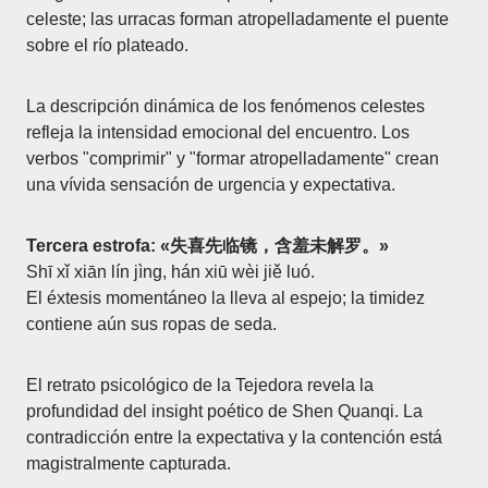
celeste; las urracas forman atropelladamente el puente
sobre el río plateado.
La descripción dinámica de los fenómenos celestes
refleja la intensidad emocional del encuentro. Los
verbos "comprimir" y "formar atropelladamente" crean
una vívida sensación de urgencia y expectativa.
Tercera estrofa: «失喜先临镜，含羞未解罗。»
Shī xǐ xiān lín jìng, hán xiū wèi jiě luó.
El éxtesis momentáneo la lleva al espejo; la timidez
contiene aún sus ropas de seda.
El retrato psicológico de la Tejedora revela la
profundidad del insight poético de Shen Quanqi. La
contradicción entre la expectativa y la contención está
magistralmente capturada.