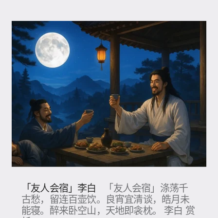
「友人会宿」李白
「友人会宿」涤荡千
古愁，留连百壶饮。良宵宜清谈，皓月未
能寝。醉来卧空山，天地即衾枕。 李白 赏