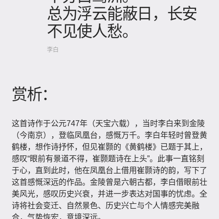
总为浮云能蔽日，长安
不见使人愁。
李白
赏析：
这首诗作于公元747年（天宝六载），当时李白来到金陵
（今南京），登临凤凰台，感慨万千。李白年轻时曾登黄
鹤楼，想作诗抒怀，但见崔颢的《黄鹤楼》已题于其上，
感叹“眼前有景道不得，崔颢题诗在上头”。此事一直铭刻
于心，直到此时，他在凤凰台上借用崔颢诗的韵，写下了
这首感慨深远的作品。金陵曾是六朝古都，李白借眼前壮
美风光，感叹历史兴衰，并进一步表达对国事的忧虑。全
诗将社会变迁、自然景色、历史兴亡与个人情感完美融
合，气势恢宏，意境深远。