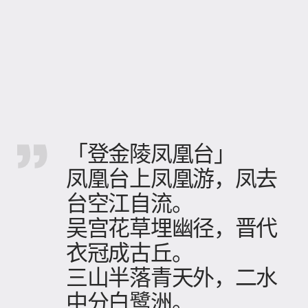
「登金陵凤凰台」
凤凰台上凤凰游，凤去
台空江自流。
吴宫花草埋幽径，晋代
衣冠成古丘。
三山半落青天外，二水
中分白鹭洲。