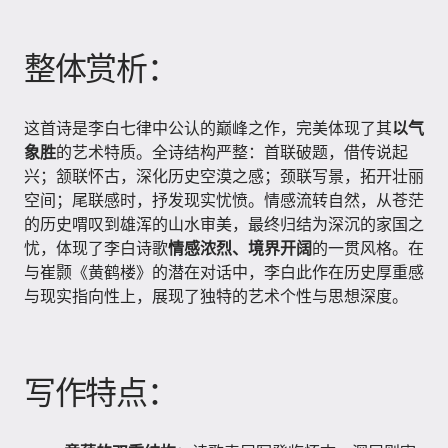
整体赏析：
这首诗是李白七律中公认的巅峰之作，完美体现了其
以气
象胜
的艺术特质。全诗结构严整：首联破题，借传说起
兴；颔联怀古，深化历史空漠之感；颈联写景，拓开壮丽
空间；尾联感时，抒发现实忧愤。情感流转自然，从苍茫
的历史喟叹到雄浑的山水审美，最终归结为深沉的家国之
忧，体现了李白诗歌
情感浓烈、境界开阔
的一贯风格。在
与崔颢《黄鹤楼》的潜在对话中，李白此作在历史厚重感
与现实指向性上，展现了独特的艺术个性与思想深度。
写作特点：