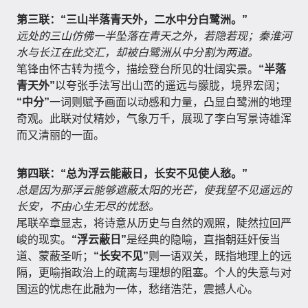
第三联：“三山半落青天外，二水中分白鹭洲。”
远处的三山仿佛一半坠落在青天之外，若隐若现；秦淮河
水与长江在此交汇，却被白鹭洲从中分割为两道。
笔锋由怀古转为揽今，描绘登台所见的壮阔实景。
“半落
青天外”
以夸张手法写出山峦的遥远与朦胧，境界宏阔；
“中分”
一词则赋予画面以动感和力量，凸显白鹭洲的地理
奇观。此联对仗精妙，气象万千，展现了李白写景诗雄浑
而又清丽的一面。
第四联：“总为浮云能蔽日，长安不见使人愁。”
总是因为那浮云能够遮蔽太阳的光芒，使我望不见遥远的
长安，不由心生无尽的忧愁。
尾联卒章显志，将诗意从历史与自然的观照，陡然拉回严
峻的现实。
“浮云蔽日”
是经典的隐喻，直指朝廷奸佞当
道、蒙蔽圣听；
“长安不见”
则一语双关，既指地理上的远
隔，更喻指政治上的疏离与理想的阻塞。个人的失意与对
国运的忧虑在此融为一体，愁绪浩茫，震撼人心。