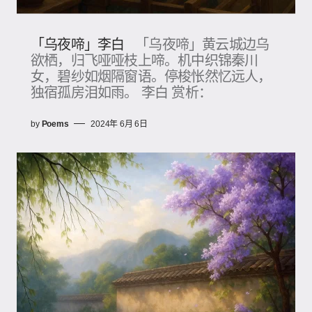
「乌夜啼」李白
「乌夜啼」黄云城边乌
欲栖，归飞哑哑枝上啼。机中织锦秦川
女，碧纱如烟隔窗语。停梭怅然忆远人，
独宿孤房泪如雨。 李白 赏析：
by
Poems
2024年 6月 6日