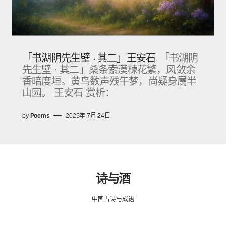
「书湖阴先生壁 · 其二」王安石
「书湖阴
先生壁 · 其二」桑条索漠楝花繁，风敛余
香暗度垣。黄鸟数声残午梦，尚疑身属半
山园。 王安石 赏析：
by
Poems
2025年 7月 24日
诗与酒
中国古诗与成语