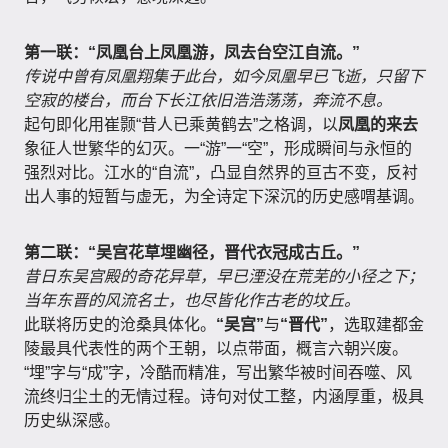
第一联：“凤凰台上凤凰游，凤去台空江自流。”
传说中曾有凤凰翔集于此台，如今凤凰早已飞逝，只留下
空寂的楼台，而台下长江依旧浩浩荡荡，奔流不息。
起句即化用崔颢“昔人已乘黄鹤去”之格调，以
凤凰的来去
象征人世繁华的幻灭。一“游”一“空”，形成瞬间与永恒的
强烈对比。江水的“自流”，凸显自然界的亘古不变，反衬
出人事的短暂与虚无，为全诗定下深沉的历史感喟基调。
第二联：“吴宫花草埋幽径，晋代衣冠成古丘。”
昔日东吴宫殿的奇花异草，早已湮没在荒芜的小径之下；
当年东晋的风流名士，也尽皆化作古老的坟丘。
此联将历史的沧桑具体化。
“吴宫”
与
“晋代”
，选取建都金
陵最具代表性的两个王朝，以点带面，概言六朝兴废。
“埋”字与“成”字，冷酷而精准，写出繁华被时间吞噬、风
流终归尘土的无情过程。诗句对仗工整，内涵厚重，极具
历史纵深感。