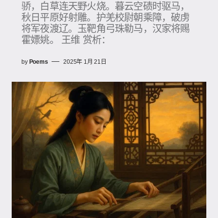
骄，白草连天野火烧。暮云空碛时驱马，
秋日平原好射雕。护羌校尉朝乘障，破虏
将军夜渡辽。玉靶角弓珠勒马，汉家将赐
霍嫖姚。 王维 赏析：
by
Poems
2025年 1月 21日