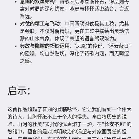
意蕴的双重结构
：诗歌表层写登临怀古，深层则寄
寓对时局的深刻忧虑，咏史与抒怀紧密结合，言近
旨远。
对仗的精工与飞动
：中间两联对仗极其工稳，尤其
是颈联，不仅对偶精妙，更在工整中描绘出灵动浩
渺的山水气象，体现了高超的语言驾驭能力。
典故与隐喻的巧妙运用
：“凤凰”的传说、“浮云蔽日”
的隐喻，均自然贴切，深化了诗歌内涵，而无晦涩
之感。
启示：
这首作品超越了普通的登临咏怀，它让我们看到一个伟大
的诗人，其胸怀绝不止于个人的得失。李白将历史的镜
鉴、山河的壮美与时代的忧患熔于一炉，在
“长安不见”
的
愁绪中，蕴含的是对清明政治的渴望与对家国责任的担