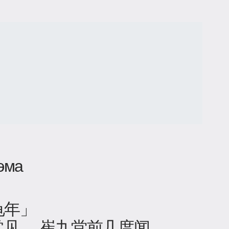
эма
龟年」
常见， 崔九堂前几度闻。