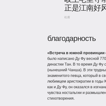
正是江南好
杜甫
благодарность
«Встреча в южной провинции 
было написано Ду Фу весной 770
династии Тан. В то время Ду Фу 
(нынешний Чанша). В эти трудны
знаменитого певца, который в с
любимцем аристократии в годы К
как и Ду Фу, он оказался в изгна
чувства ностальгии и размышлени
стихотворения.