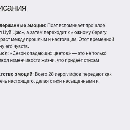
исания
сдержанные эмоции
: Поэт вспоминает прошлое
л Цуй Цзю», а затем переходит к «южному берегу
нтраст между прошлым и настоящим. Этот временной
у его чувств.
ысл
: «Сезон опадающих цветов» — это не только
мвол изменчивости жизни, что придаёт стихам
атство эмоций
: Всего 28 иероглифов передают как
оречь настоящего, делая стихи насыщенными и