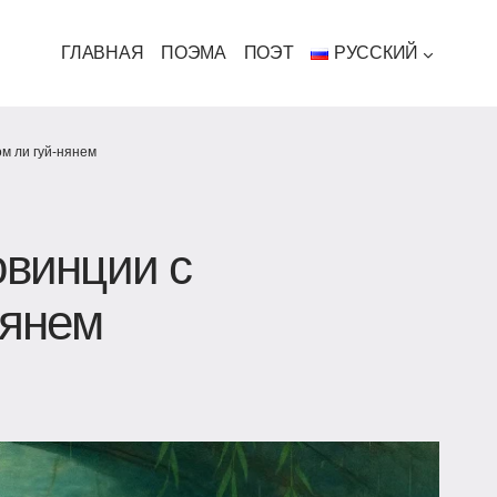
ГЛАВНАЯ
ПОЭМА
ПОЭТ
РУССКИЙ
м ли гуй-нянем
овинции с
нянем