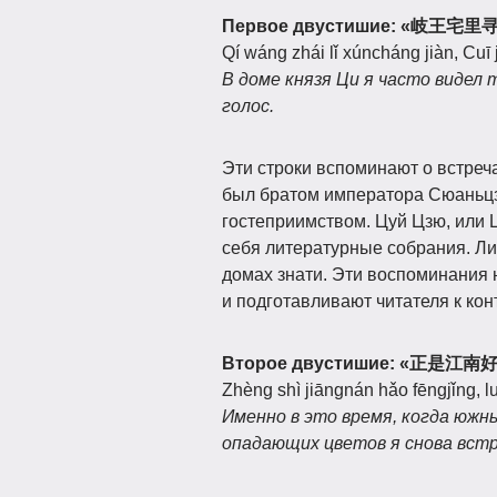
Первое двустишие: «岐
Qí wáng zhái lǐ xúncháng jiàn, Cuī j
В доме князя Ци я часто видел 
голос.
Эти строки вспоминают о встреча
был братом императора Сюаньцзу
гостеприимством. Цуй Цзю, или Ц
себя литературные собрания. Ли
домах знати. Эти воспоминания н
и подготавливают читателя к ко
Второе двустишие: «正
Zhèng shì jiāngnán hǎo fēngjǐng, lu
Именно в это время, когда южны
опадающих цветов я снова вст