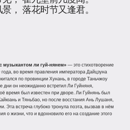
风景， 落花时节又逢君。
с музыкантом ли гуй-нянем»
— это стихотворение
 года, во время правления императора Дайцзуна
скитался по провинции Хунань, в городе Таньчжоу
е дни он неожиданно встретил Ли Гуйняня,
воё время был известен при дворе. Ли Гуйнянь был
айюань и Тяньбао, но после восстания Ань Лушаня,
нии. Эта встреча глубоко тронула поэта, вызвав в нём
я о жизни, что и вдохновило его на создание этого