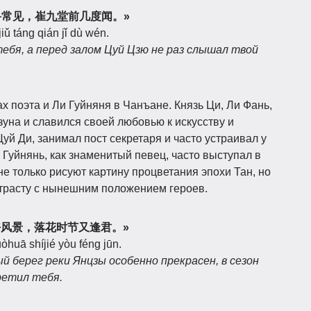
王宅里寻常见，崔九堂前几度闻。»
iǔ táng qián jǐ dù wén.
тебя, а перед залом Цуй Цзю не раз слышал твой
х поэта и Ли Гуйняня в Чанъане. Князь Ци, Ли Фань,
на и славился своей любовью к искусству и
уй Ди, занимал пост секретаря и часто устраивал у
 Гуйнянь, как знаменитый певец, часто выступал в
е только рисуют картину процветания эпохи Тан, но
нтрасту с нынешним положением героев.
是江南好风景，落花时节又逢君。»
òhuā shíjié yòu féng jūn.
й берег реки Янцзы особенно прекрасен, в сезон
ретил тебя.