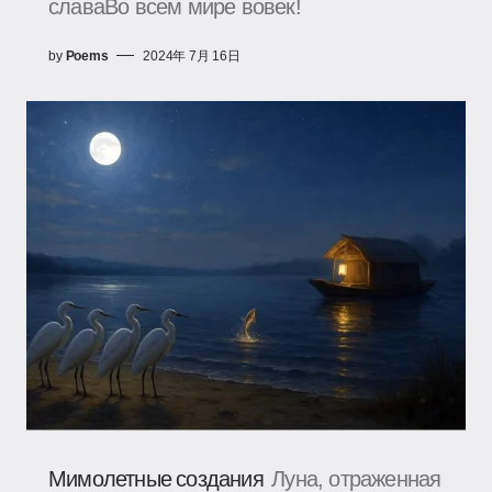
славаВо всем мире вовек!
by
Poems
2024年 7月 16日
Мимолетные создания
Луна, отраженная