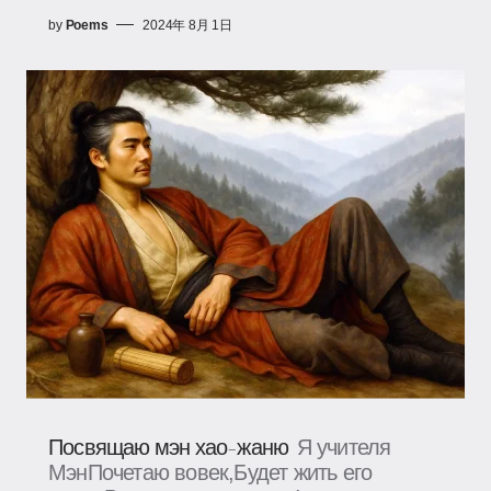
by
Poems
2024年 8月 1日
Посвящаю мэн хао-жаню
Я учителя
МэнПочетаю вовек,Будет жить его