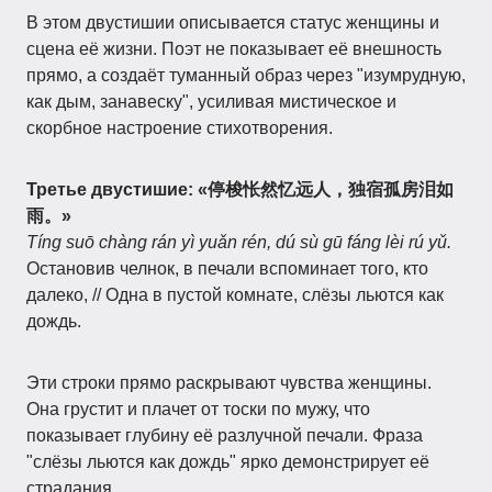
В этом двустишии описывается статус женщины и
сцена её жизни. Поэт не показывает её внешность
прямо, а создаёт туманный образ через "изумрудную,
как дым, занавеску", усиливая мистическое и
скорбное настроение стихотворения.
Третье двустишие: «停梭怅然忆远人，独宿孤房泪如
雨。»
Tíng suō chàng rán yì yuǎn rén, dú sù gū fáng lèi rú yǔ.
Остановив челнок, в печали вспоминает того, кто
далеко, // Одна в пустой комнате, слёзы льются как
дождь.
Эти строки прямо раскрывают чувства женщины.
Она грустит и плачет от тоски по мужу, что
показывает глубину её разлучной печали. Фраза
"слёзы льются как дождь" ярко демонстрирует её
страдания.