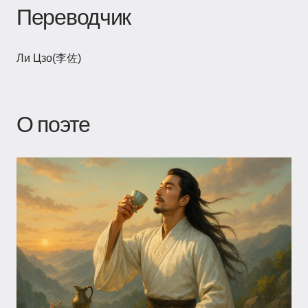
Переводчик
Ли Цзо(李佐)
О поэте