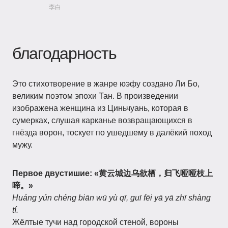
李白
благодарность
Это стихотворение в жанре юэфу создано Ли Бо,
великим поэтом эпохи Тан. В произведении
изображена женщина из Циньчуань, которая в
сумерках, слушая карканье возвращающихся в
гнёзда ворон, тоскует по ушедшему в далёкий поход
мужу.
Первое двустишие: «黄云城边乌欲栖，归飞哑哑枝上
啼。»
Huáng yún chéng biān wū yù qī, guī fēi yā yā zhī shàng
tí.
Жёлтые тучи над городской стеной, вороны