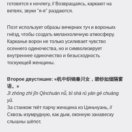
готовятся к ночлегу, // Возвращаясь, каркают на
ветвях, звуки "я-я" раздаются.
Поэт использует образы вечерних туч и вороньих
гнёзд, чтобы создать меланхоличную атмосферу.
Карканье ворон не только усиливает чувство
осеннего одиночества, но и символизирует
внутреннее одиночество и безысходность
тоскующей женщины.
Второе двустишие: «机中织锦秦川女，碧纱如烟隔窗
语。»
Jī zhōng zhī jǐn Qínchuān nǚ, bì shā rú yān gé chuāng
yǔ.
За станком ткёт парчу женщина из Циньчуань, //
Сквозь изумрудную, как дым, оконную занавеску
слышны шёпот.