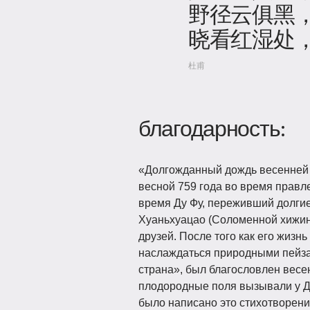
野径云俱黑
晓看红湿处
杜甫
благодарность:
«Долгожданный дождь весенней 
весной 759 года во время правл
время Ду Фу, переживший долгие
Хуаньхуацао (Соломенной хижин
друзей. После того как его жизн
наслаждаться природными пейза
страна», был благословлен весе
плодородные поля вызывали у Ду
было написано это стихотворени