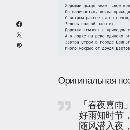
Хороший дождь знает своё вре
Он начинается, весна приходи
С ветром рассеется он ночью,
Зелень влагой насытит.
Дорожка темнеет с приходом с
А в лодке на реке одиноко ог
Завтра утром в городе Цзиньг
Много мокрых от дождя цветов
Оригинальная по
「春夜喜雨
好雨知时节
随风潜入夜