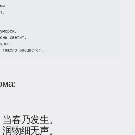
мя:
т.
умерек,
онь светит.
уань
 тяжело расцветёт.
эма:
」
，当春乃发生。
，润物细无声。