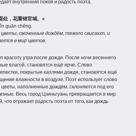
едаёт внутренний покой и радость поэта.
«晓看红湿处，花重锦官城。»
jǐn guān chéng.
е цветы, смоченные дождём, тяжело свисают, и
ается в мир цветов.
 красоту утра после дождя. После ночи весеннего
ные влагой, становятся ещё ярче. Слово
лепестки, покрытые каплями дождя, становятся ещё
ущение влажности в воздухе. Поэт использует слово
к цветы, наполненные дождём, склоняются под его
жизнью. Весь город Цзиньгуань превращается в мир
, что отражает радость поэта от того, как дождь