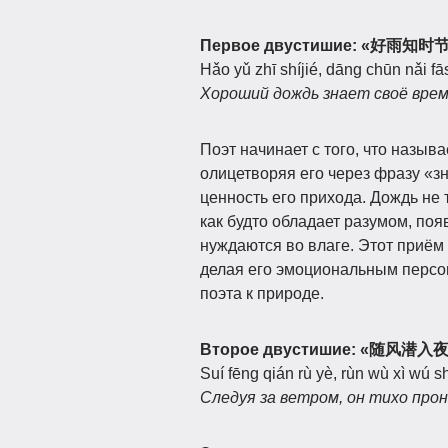
Первое двустишие: «好雨
Hǎo yǔ zhī shíjié, dāng chūn nǎi f
Хороший дождь знает своё время
Поэт начинает с того, что назы
олицетворяя его через фразу «з
ценность его прихода. Дождь не 
как будто обладает разумом, поя
нуждаются во влаге. Этот приём
делая его эмоциональным персон
поэта к природе.
Второе двустишие: «随风
Suí fēng qián rù yè, rùn wù xì wú s
Следуя за ветром, он тихо прон