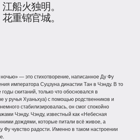
，江船火独明。
，花重锦官城。
ночью» — это стихотворение, написанное Ду Фу
ения императора Суцзуна династии Тан в Чэнду. В то
 годы скитаний, только что обосновался в
е у ручья Хуаньхуа) с помощью родственников и
ь немного стабилизировалась, он смог спокойно
жами Чэнду. Чэнду, известный как «Небесная
нними дождями, которые питали всё живое, а
 Фу чувство радости. Именно в таком настроении
е.