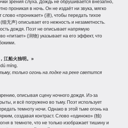
очки зрения слуха. Дождь не обрушивается внезапно,
тно проникая в ночь. Он не издаёт ни звука, мягко
ет слово «проникает» (潜), чтобы передать тихое
 (细无声) описывает его нежность и незаметность.
ость дождя. Поэт не описывает напрямую
во «питает» (润物) указывает на его эффект, что
бокими.
云俱黑，江船火独明。»
 dú míng.
тьму, только огонь на лодке на реке светится
 зрению, описывая сцену ночного дождя. Из-за
ыты, и всё погружено во тьму. Поэт использует
редать темноту ночи. Однако в этой тьме огонь на
ярким, создавая контраст. Слово «одиноко» (独)
огня в темноте, что не только изображает тишину и