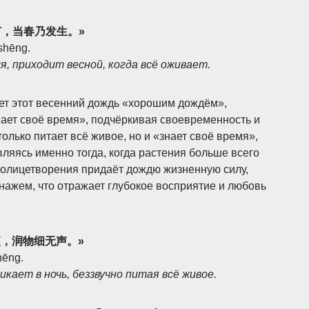
知时节，当春乃发生。»
āshēng.
, приходит весной, когда всё оживает.
вает этот весенний дождь «хорошим дождём»,
нает своё время», подчёркивая своевременность и
только питает всё живое, но и «знает своё время»,
вляясь именно тогда, когда растения больше всего
 олицетворения придаёт дождю жизненную силу,
ажем, что отражает глубокое восприятие и любовь
潜入夜，润物细无声。»
hēng.
икает в ночь, беззвучно питая всё живое.