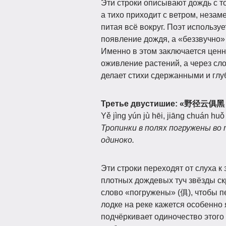
Эти строки описывают дождь с т
а тихо приходит с ветром, незаме
питая всё вокруг. Поэт использу
появление дождя, а «беззвучно»
Именно в этом заключается ценн
оживление растений, а через сло
делает стихи сдержанными и глу
Третье двустишие: «野径
Yě jìng yún jù hēi, jiāng chuán huǒ
Тропинки в полях погружены во 
одиноко.
Эти строки переходят от слуха к
плотных дождевых туч звёзды скр
слово «погружены» (俱), чтобы пе
лодке на реке кажется особенно 
подчёркивает одиночество этого 