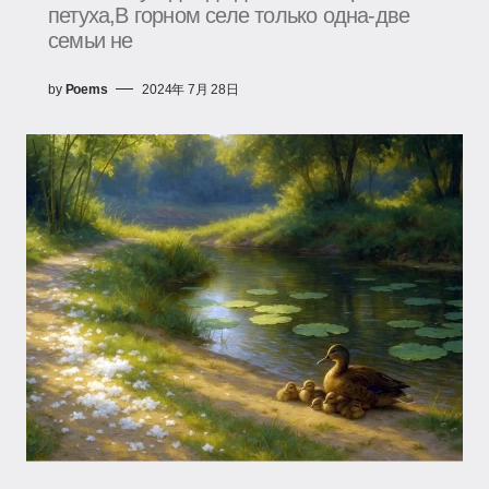
петуха,В горном селе только одна-две
семьи не
by
Poems
2024年 7月 28日