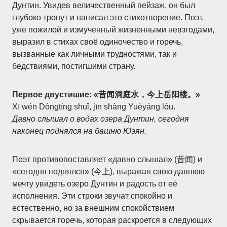
Дунтин. Увидев величественный пейзаж, он был
глубоко тронут и написал это стихотворение. Поэт,
уже пожилой и измученный жизненными невзгодами,
выразил в стихах своё одиночество и горечь,
вызванные как личными трудностями, так и
бедствиями, постигшими страну.
Первое двустишие: «昔闻洞庭水，今上岳阳楼。»
Xī wén Dòngtíng shuǐ, jīn shàng Yuèyáng lóu.
Давно слышал о водах озера Дунтин, сегодня
наконец поднялся на башню Юэян.
Поэт противопоставляет «давно слышал» (昔闻) и
«сегодня поднялся» (今上), выражая свою давнюю
мечту увидеть озеро Дунтин и радость от её
исполнения. Эти строки звучат спокойно и
естественно, но за внешним спокойствием
скрывается горечь, которая раскроется в следующих