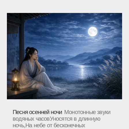
Песня осенней ночи
Монотонные звуки
водяных часовУносятся в длинную
ночь,На небе от бесконечных