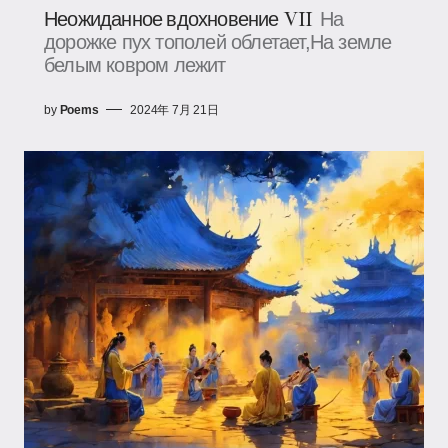
Неожиданное вдохновение VII
На
дорожке пух тополей облетает,На земле
белым ковром лежит
by
Poems
2024年 7月 21日