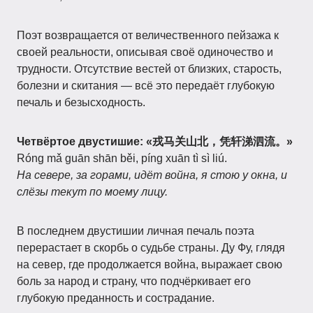
Поэт возвращается от величественного пейзажа к
своей реальности, описывая своё одиночество и
трудности. Отсутствие вестей от близких, старость,
болезни и скитания — всё это передаёт глубокую
печаль и безысходность.
Четвёртое двустишие: «戎马关山北，凭轩涕泗流。»
Róng mǎ guān shān běi, píng xuān tì sì liú.
На севере, за горами, идёт война, я стою у окна, и
слёзы текут по моему лицу.
В последнем двустишии личная печаль поэта
перерастает в скорбь о судьбе страны. Ду Фу, глядя
на север, где продолжается война, выражает свою
боль за народ и страну, что подчёркивает его
глубокую преданность и сострадание.