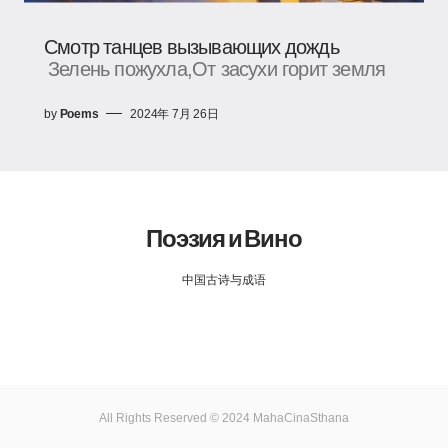
Смотр танцев вызывающих дождь
Зелень пожухла,От засухи горит земля
by
Poems
2024年 7月 26日
Поэзия и Вино
中国古诗与成语
All Rights Reserved © 2024 MahaCinaSthana