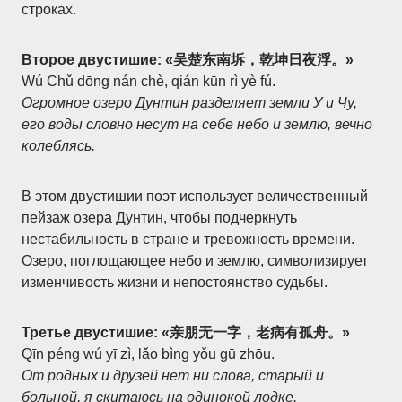
строках.
Второе двустишие: «吴楚东南坼，乾坤日夜浮。»
Wú Chǔ dōng nán chè, qián kūn rì yè fú.
Огромное озеро Дунтин разделяет земли У и Чу,
его воды словно несут на себе небо и землю, вечно
колеблясь.
В этом двустишии поэт использует величественный
пейзаж озера Дунтин, чтобы подчеркнуть
нестабильность в стране и тревожность времени.
Озеро, поглощающее небо и землю, символизирует
изменчивость жизни и непостоянство судьбы.
Третье двустишие: «亲朋无一字，老病有孤舟。»
Qīn péng wú yī zì, lǎo bìng yǒu gū zhōu.
От родных и друзей нет ни слова, старый и
больной, я скитаюсь на одинокой лодке.