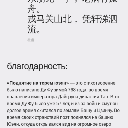
舟。
戎马关山北， 凭轩涕泗
流。
杜甫
благодарность:
«Поднятие на терем юэян»
— это стихотворение
было написано Ду Фу зимой 768 года, во время
правления императора Дайцзуна династии Тан. В то
время Ду Фу было уже 57 лет, и из-за войн и смут он
долгое время скитался по землям Башу и Цзинчу. Во
время своих странствий поэт поднялся на башню
Юэян, откуда открывался вид на огромное озеро