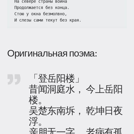
На севере страны война
Продолжается без конца.
Стою у окна безмолвно,
И слезы сами текут без края.
Оригинальная поэма:
「登岳阳楼」
昔闻洞庭水， 今上岳阳
楼。
吴楚东南坼， 乾坤日夜
浮。
亲朋无一字， 老病有孤