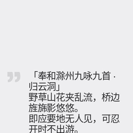
「奉和滁州九咏九首 ·
归云洞」
野草山花夹乱流，桥边
旌旆影悠悠。
即应要地无人见，可忍
开时不出游。