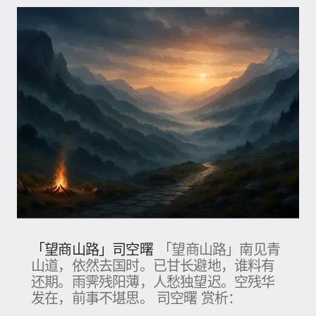
「望商山路」司空曙
「望商山路」南见青
山道，依然去国时。已甘长避地，谁料有
还期。雨霁残阳薄，人愁独望迟。空残华
发在，前事不堪思。 司空曙 赏析：