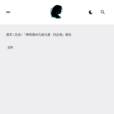
首页
/
古诗
/
「奉和滁州九咏九首 · 归云洞」曾巩
古诗