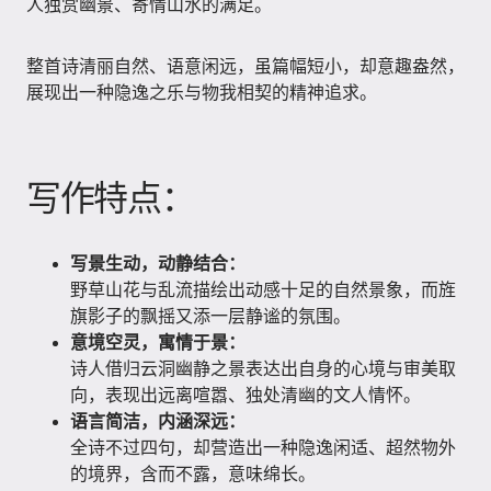
人独赏幽景、寄情山水的满足。
整首诗清丽自然、语意闲远，虽篇幅短小，却意趣盎然，
展现出一种隐逸之乐与物我相契的精神追求。
写作特点：
写景生动，动静结合：
野草山花与乱流描绘出动感十足的自然景象，而旌
旗影子的飘摇又添一层静谧的氛围。
意境空灵，寓情于景：
诗人借归云洞幽静之景表达出自身的心境与审美取
向，表现出远离喧嚣、独处清幽的文人情怀。
语言简洁，内涵深远：
全诗不过四句，却营造出一种隐逸闲适、超然物外
的境界，含而不露，意味绵长。