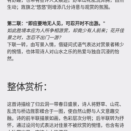
有野趣，也带有些许人文痕迹。野草山花乱流奔腾，自然
生动；旌旗之“悠悠”则增添几分诗意与观赏的氛围。
第二联：“即应要地无人见，可忍开时不出游。”
如此胜境本应为人所争相游赏，却竟少有人前来；花开佳
景之时，怎忍不出门一游？
下联一转，由写景入情，借疑问式语气表达对赏景者稀少
的惋惜，也体现诗人对山水之乐的热爱与独自沉浸的怡
然。
整体赏析：
这首诗描绘了归云洞一带春日盛景，诗人将野草、山花、
乱流与桥边旌影糅合于一图，使自然山野与人文意趣交
融。诗的前半联描景如画，色彩层次分明；后半联转为抒
怀，通过设问句式表达对佳景不被欣赏的惋惜，也含有诗