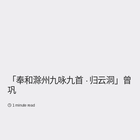
「奉和滁州九咏九首 · 归云洞」曾
巩
1 minute read