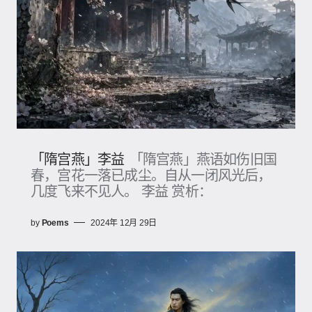
「隋宫燕」李益
「隋宫燕」燕语如伤旧国
春，宫花一落已成尘。自从一闭风光后，
几度飞来不见人。 李益 赏析：
by
Poems
2024年 12月 29日