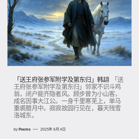
「送王府张参军附学及第东归」韩翃
「送
王府张参军附学及第东归」邻家不识斗鸡
翁，闭户能齐隐者风。顾步曾为小山客，
成名因事大江公。一身千里寒芜上，单马
重裘腊月中。寂寂故园行见在，暮天残雪
洛城东。
by
Poems
2025年 6月 4日