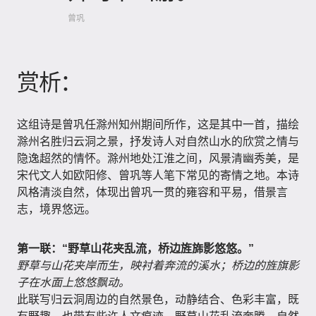
曾巩
赏析：
这组诗是曾巩任滁州知州期间所作，这是其中一首，描绘
滁州名胜归云洞之景，抒发诗人对自然山水的欣赏之情与
隐逸超然的情怀。滁州地处江淮之间，风景清幽秀美，是
宋代文人如欧阳修、曾巩等人笔下常见的寄情之地。本诗
风格清淡自然，体现出曾巩一贯的雍容和平易，借景言
志，境界悠远。
第一联：“野草山花夹乱流，桥边旌旆影悠悠。”
野草与山花夹岸而生，映衬着奔流的溪水；桥边的旌旗影
子在水面上悠悠飘动。
此联写归云洞周边的自然景色，动静结合、色彩丰富，既