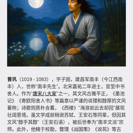
曾巩
（1019 - 1083），字子固，建昌军南丰（今江西南
丰）人，世称"南丰先生"。北宋嘉祐二年进士，官至中书
舍人。作为"
唐宋八大家
"之一，其文风古雅平正，《墨池
记》《寄欧阳舍人书》等篇章以严谨的说理和醇厚的文风
著称；诗歌则质朴含蓄，《西楼》"海浪如云去却回"展现
壮阔意境。虽文学成就稍逊苏轼、王安石等同辈，但因其
文风"醇乎其醇"（王安石语），被后世奉为"南丰文派"宗
师。此外，他精于校勘，整理《战国策》《说苑》等古