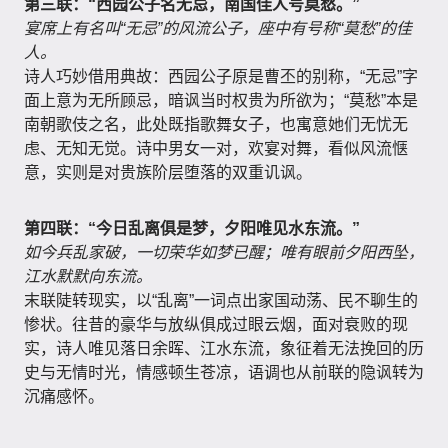
第三联：“西园公子名无忌，南国佳人号莫愁。”
宴席上有名叫“无忌”的风流公子，座中有号称“莫愁”的佳
人。
诗人巧妙借用典故：西园公子原是曹丕的别称，“无忌”字
面上意为无所顾忌，暗讽当时权贵为所欲为；“莫愁”本是
南朝歌伎之名，此处既指歌舞女子，也寓意她们无忧无
虑、无知无觉。诗中男女一对，欢宴对舞，看似风流惬
意，实则是对贵族阶层堕落的双重讥讽。
第四联：“今日乱离俱是梦，夕阳唯见水东流。”
如今兵乱家破，一切荣华如梦已醒；唯有眼前夕阳西坠，
江水默默向东流。
末联陡转现实，以“乱离”一词点出家国动荡、民不聊生的
惨状。往昔的豪华与放纵俱成过眼云烟，面对衰败的现
实，诗人唯见落日余晖、江水东流，象征着无法挽回的历
史与无情时光，情感顿生苍凉，语调也从前联的隐讽转为
沉痛感怀。