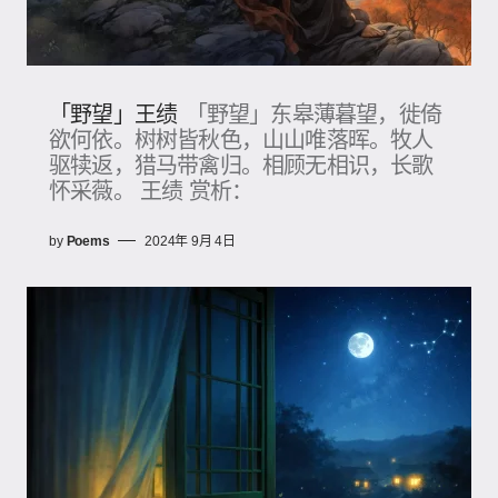
「野望」王绩
「野望」东皋薄暮望，徙倚
欲何依。树树皆秋色，山山唯落晖。牧人
驱犊返，猎马带禽归。相顾无相识，长歌
怀采薇。 王绩 赏析：
by
Poems
2024年 9月 4日