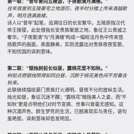
第一联：“昔年曾向五陵游，子夜歌清月满楼。”
往年我曾到五陵豪宅之地游历，夜半时分楼上传来清越歌
声，明月洒满高楼。
诗人以“昔年”起笔，追溯往日的长安繁华。五陵原指汉代
帝王陵寝，此处借指长安贵族聚居之地，象征王公贵戚之
奢华。“子夜歌清”与“月满楼”构成一幅皎洁月色中传来悠
扬歌声的画面，表面静美，实则流露出对贵族夜夜笙歌、
不知忧国的讽刺意味。
第二联：“银烛树前长似昼，露桃花里不知秋。”
树前点燃银烛照得如同白昼，沉醉于桃花美色间不觉春去
秋来。
此联继续描绘豪门贵族灯火通明、昼夜不分的放纵生活。
烛光如昼，象征沉迷不醒；“露桃花”暗指美人之姿，而“不
知秋”更是点明他们对时节变换、世事兴衰毫无感知。这
种沉湎声色、醉生梦死的生活，已脱离现实与责任，语句
虽艳丽，讽刺意味却愈发明显。