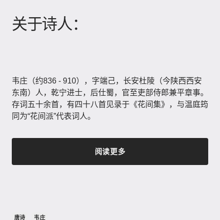
关于诗人：
韦庄（约836 - 910），字端己，长安杜陵（今陕西西安
东南）人，乾宁进士，后仕蜀，官至吏部侍郎兼平章事。
存词五十余首，有四十八首见录于《花间集》​，与温庭筠
同为“花间派”代表词人。
阅读更多
唐诗
韦庄