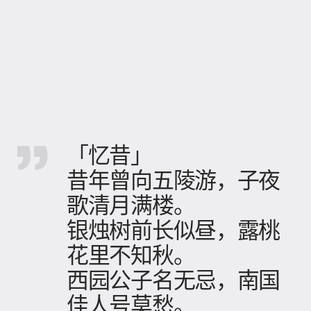
「忆昔」
昔年曾向五陵游，子夜
歌清月满楼。
银烛树前长似昼，露桃
花里不知秋。
西园公子名无忌，南国
佳人号莫愁。