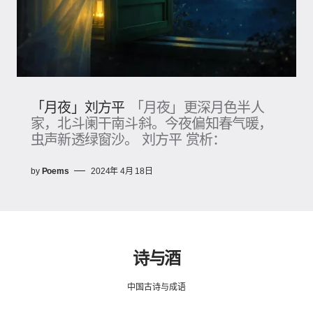
「月夜」刘方平
「月夜」更深月色半人
家，北斗阑干南斗斜。今夜偏知春气暖，
虫声新透绿窗沙。 刘方平 赏析：
by
Poems
2024年 4月 18日
诗与酒
中国古诗与成语