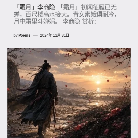
「霜月」李商隐
「霜月」初闻征雁已无
蝉，百尺楼高水接天。青女素娥俱耐冷，
月中霜里斗婵娟​。 李商隐 赏析：
by
Poems
2024年 12月 31日