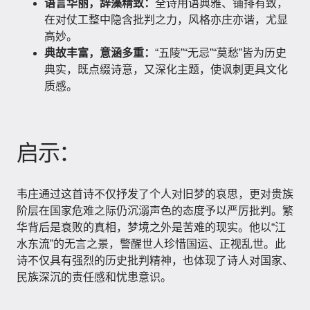
语言华丽，辞藻精致：
全诗用语典雅、铺排有致，
在对仗工整中隐含批判之力，风格亦庄亦谐，尤显
高妙。
典故丰富，意涵多重：
“五陵”“无忌”“莫愁”皆为历史
典实，既点缀诗意，又深化主题，使讽刺更具文化
质感。
启示：
韦庄通过这首诗不仅抒发了个人对旧梦的哀思，更对贵族
阶层在国家危难之际仍沉溺声色的态度予以严厉批判。繁
华背后是衰败的真相，梦境之外是苦难的现实。他以“江
水东流”的无言之景，警醒世人珍惜国运、正视乱世。此
诗不仅具有强烈的历史批判精神，也体现了诗人对国家、
民族深沉的责任感和忧患意识。