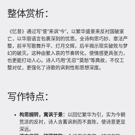
整体赏析：
《忆昔》通过写“昔”来讽“今”，以繁华盛景来反衬国破家
亡，以华丽语言包裹深刻的忧思。全诗构思巧妙、章法严
整，前半写歌舞升平、灯月交辉，后半揭示现实破败与梦
幻的破灭。这种由繁入哀的节奏转化，使情感更具张力，
也更能打动人心。诗人巧用“无忌”“莫愁”等典故，不仅工
整对仗，更强化了诗歌的讽刺性和思想深度。
写作特点：
构思婉转，寓讽于景：
以回忆繁华为引，实为今朝
荒凉的反衬，诗人含蓄讽刺而不直陈，使诗意更显
深远。