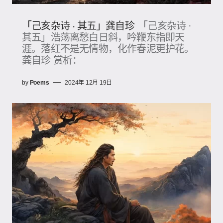
「己亥杂诗 · 其五」龚自珍
「己亥杂诗 ·
其五」浩荡离愁白日斜，吟鞭东指即天
涯。落红不是无情物，化作春泥更护花。
龚自珍 赏析：
by
Poems
2024年 12月 19日