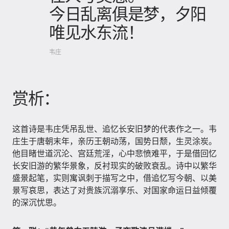
今日乱离俱是梦，夕阳
唯见水东流！
韦庄
赏析：
这首诗是韦庄凭吊乱世、追忆长安旧梦的代表作之一。韦
庄生于唐朝末年，亲历王朝动荡，国势日颓，生灵涂炭。
他目睹世道沉沦、宫廷荒淫，心中悲愤难平，于是借回忆
长安旧游的繁华景象，反衬现实的破败衰乱。诗中以繁华
盛景起笔，实则寓讽刺于描写之中，借追忆写今朝、以美
景写哀思，表达了对贵族沉溺享乐、对国家命运日益倾覆
的深沉忧思。