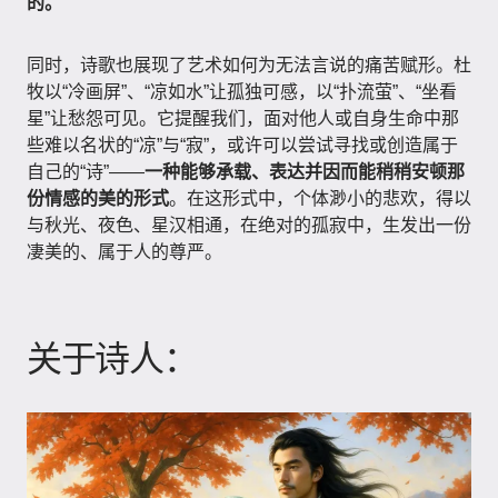
的。
同时，诗歌也展现了艺术如何为无法言说的痛苦赋形。杜
牧以“冷画屏”、“凉如水”让孤独可感，以“扑流萤”、“坐看
星”让愁怨可见。它提醒我们，面对他人或自身生命中那
些难以名状的“凉”与“寂”，或许可以尝试寻找或创造属于
自己的“诗”——
一种能够承载、表达并因而能稍稍安顿那
份情感的美的形式
。在这形式中，个体渺小的悲欢，得以
与秋光、夜色、星汉相通，在绝对的孤寂中，生发出一份
凄美的、属于人的尊严。
关于诗人：