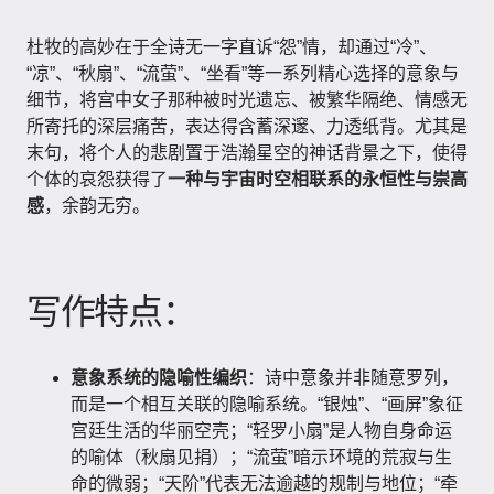
杜牧的高妙在于全诗无一字直诉“怨”情，却通过“冷”、
“凉”、“秋扇”、“流萤”、“坐看”等一系列精心选择的意象与
细节，将宫中女子那种被时光遗忘、被繁华隔绝、情感无
所寄托的深层痛苦，表达得含蓄深邃、力透纸背。尤其是
末句，将个人的悲剧置于浩瀚星空的神话背景之下，使得
个体的哀怨获得了
一种与宇宙时空相联系的永恒性与崇高
感
，余韵无穷。
写作特点：
意象系统的隐喻性编织
：诗中意象并非随意罗列，
而是一个相互关联的隐喻系统。“银烛”、“画屏”象征
宫廷生活的华丽空壳；“轻罗小扇”是人物自身命运
的喻体（秋扇见捐）；“流萤”暗示环境的荒寂与生
命的微弱；“天阶”代表无法逾越的规制与地位；“牵