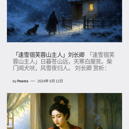
「逢雪宿芙蓉山主人」刘长卿
「逢雪宿芙
蓉山主人」日暮苍山远，天寒白屋贫。柴
门闻犬吠，风雪夜归人。 刘长卿 赏析：
by
Poems
2024年 6月 12日