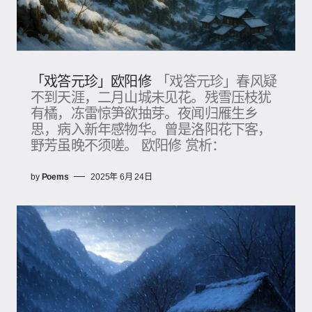
「戏答元珍」欧阳修
「戏答元珍」春风疑
不到天涯，二月山城未见花。残雪压枝犹
有橘，冻雷惊笋欲抽芽。夜闻归雁生乡
思，病入新年感物华。曾是洛阳花下客，
野芳虽晚不须嗟。 欧阳修 赏析：
by
Poems
2025年 6月 24日