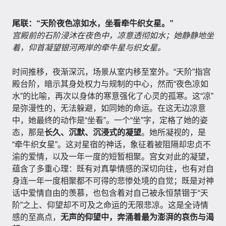
尾联：“天阶夜色凉如水，坐看牵牛织女星。”
宫殿前的石阶浸沐在夜色中，凉意透彻如水；她静静地坐
着，仰首凝望银河两岸的牵牛星与织女星。
时间推移，夜渐深沉，场景从室内移至室外。“天阶”指宫
殿台阶，暗示其身处权力与规制的中心，然而“夜色凉如
水”的比喻，再次以身体的寒意强化了心灵的孤寒。这“凉”
是弥漫性的，无法躲避，如同她的命运。在这无边凉意
中，她最终的动作是“坐看”。一个“坐”字，定格了她的姿
态，那是
长久、沉默、沉浸式的凝望
。她所凝视的，是
“牵牛织女星”。这对星宿的神话，象征着被阻隔却忠贞不
渝的爱情，以及一年一度的短暂相聚。宫女对此的凝望，
蕴含了多重心理：既有对真挚情感的深切向往，也有对自
身连一年一度相聚都不可得的悲惨处境的自觉；既是对神
话中爱情自由的羡慕，也包含着对自己被永恒禁锢于“天
阶”之上、仰望却不可及之命运的无限悲凉。这是全诗情
感的至高点，
无声的仰望中，奔涌着最为澎湃的哀伤与渴