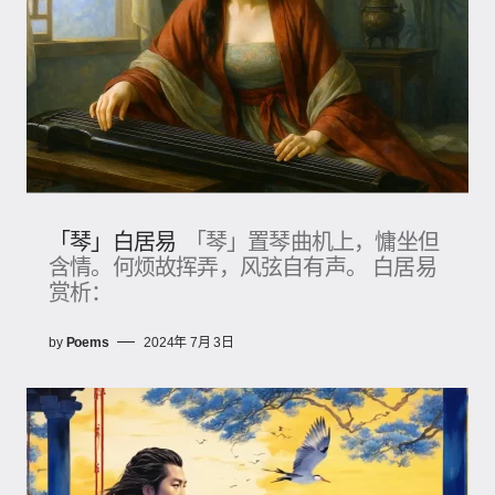
「琴」白居易
「琴」置琴曲机上，慵坐但
含情。何烦故挥弄，风弦自有声。 白居易
赏析：
by
Poems
2024年 7月 3日