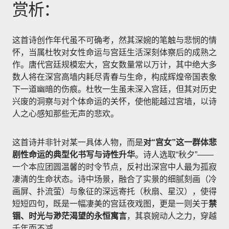
赏析：
这首诗创作年代虽不可确考，然其深婉的笔触与悲悯的情
怀，当属杜牧对女性命运与宫廷生活深刻体察后的成熟之
作。唐代宫廷规模宏大，宫女数量常以万计，其中绝大多
数人将在深宫高墙内耗尽青春与生命，构成辉煌帝国表象
下一道幽暗的伤痕。杜牧一生虽未深入宫廷，但其对历史
兴废的洞察与对个体命运的关怀，使他能越过宫墙，以诗
人之心感知那些无声的悲欢。
这首诗并非针对某一具体人物，而是
对“宫女”这一群体悲
剧性命运的典型化书写与诗性升华
。诗人选取“秋夕”——
一个本应团圆温馨的时令节点，反衬出深宫中人最为孤寂
凄清的生命状态。诗中场景，融合了实景的细腻刻画（冷
画屏、扑流萤）与象征的深远寄托（秋扇、星汉），使得
短短四句，既是一幅凄美的宫廷夜戏图，更是一则关于
禁
锢、时光与渺茫渴望的永恒寓言
，其哀婉动人之力，穿越
千年而不减。