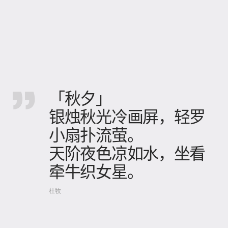
「秋夕」
银烛秋光冷画屏，轻罗
小扇扑流萤。
天阶夜色凉如水，坐看
牵牛织女星。
杜牧