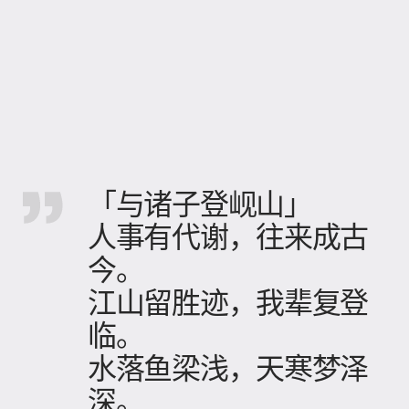
「与诸子登岘山」
人事有代谢，往来成古
今。
江山留胜迹，我辈复登
临。
水落鱼梁浅，天寒梦泽
深。