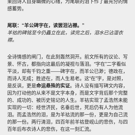
束回诗人自身幽微的心绪，为尾联的泪下作了最充分的情
感蓄势。
尾联：“羊公碑字在，读罢泪沾襟。”
羊祜的碑铭至今仍矗立在此，读完之后，泪水已沾湿衣
襟。
全诗情感的闸门，在此刻轰然洞开。前文所有的议论、写
景、怀古，都指向这最后的凝视与落泪。“字在”二字看似
平淡，却有千钧之重——碑字在，而羊公已渺；德政在，
而诗人无成；胜迹在，而人生易老。这“在”字，是对照，
是反讽，更是
命运悬殊的实证
。诗人没有描写碑文内容，
因为打动他的从来不是文字本身，而是文字背后那个完整
的、成功的、被历史铭记的人生。羊祜实现了孟浩然未能
实现的一切：经世济民，名垂后世，死后仍有人为他流
泪。而孟浩然的泪，是为羊祜流的那一份，更是为自己流
的那一份。两行清泪，四百年前羊祜登岘山的悲伤，与四
百年后布衣诗人的悲伤，在这一刻汇流。