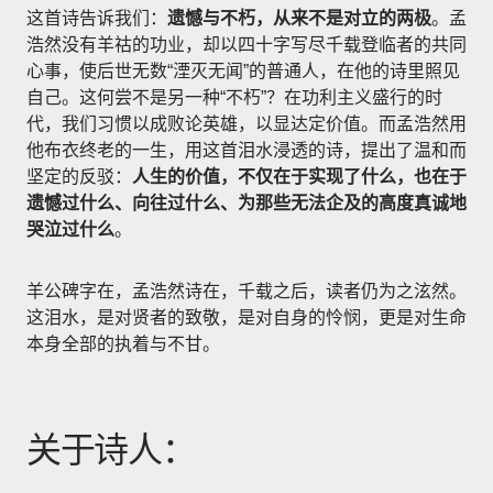
这首诗告诉我们：
遗憾与不朽，从来不是对立的两极
。孟
浩然没有羊祜的功业，却以四十字写尽千载登临者的共同
心事，使后世无数“湮灭无闻”的普通人，在他的诗里照见
自己。这何尝不是另一种“不朽”？在功利主义盛行的时
代，我们习惯以成败论英雄，以显达定价值。而孟浩然用
他布衣终老的一生，用这首泪水浸透的诗，提出了温和而
坚定的反驳：
人生的价值，不仅在于实现了什么，也在于
遗憾过什么、向往过什么、为那些无法企及的高度真诚地
哭泣过什么
。
羊公碑字在，孟浩然诗在，千载之后，读者仍为之泫然。
这泪水，是对贤者的致敬，是对自身的怜悯，更是对生命
本身全部的执着与不甘。
关于诗人：