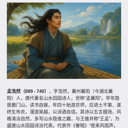
孟浩然（689 - 740）
，字浩然，襄州襄阳（今湖北襄
阳）人，唐代著名山水田园诗人，世称“孟襄阳”。早年隐
居鹿门山，读书自娱，年四十始游京师，应进士不第，遂
终生布衣，漫游吴越，以诗酒自适。其诗以五言擅场，风
格清淡自然，多写山水隐逸之趣，与王维并称“王孟”，为
盛唐山水田园诗派代表。代表作《春晓》“夜来风雨声，