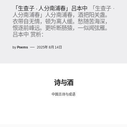
「生查子 · 人分南浦春」吕本中
「生查子 ·
人分南浦春」人分南浦春，酒把阳关盏。
衣带自无情，顿为离人缓。愁随苦海深，
恨逐前峰远。更听断肠猿，一似闻弦雁。
吕本中 赏析：
by
Poems
2025年 8月 14日
诗与酒
中国古诗与成语