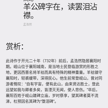
羊公碑字在，读罢泪沾
襟。
孟浩然
赏析：
此诗作于开元二十年（732年）前后，孟浩然隐居襄阳时
期。岘山位于襄阳城南，是当地士民登临游赏的形胜之
地，更因西晋名将羊祜而具有特殊的精神重量。羊祜镇守
襄阳时，轻裘缓带，深得民心。他生前常登岘山，曾对同
游者慨叹：“自有宇宙，便有此山，由来贤达胜士，登此
远望如我与卿者多矣，皆湮灭无闻，使人悲伤。”卒后，
襄阳百姓于岘山建碑立庙，岁时祭享，望其碑者莫不流
涕，杜预因名其碑为“堕泪碑”。