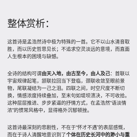
整体赏析：
这首诗是孟浩然诗中极为特殊的一首。它不以山水清音取
胜，而以历史哲思见长；不追求空灵淡远的意境，而直面
人生根本的困境与缺憾。
全诗的结构可谓
由天入地，由古至今，由人及己
：首联以
宇宙规律起笔，颔联拉回当下登临，颈联收敛至眼前景
物，尾联凝结为一己之泪。四联之间，时空尺度不断切
换，情感浓度持续叠加，至末句如堤坝溃决，不可收拾。
这种层层推进、步步紧逼的抒情方式，在孟浩然“语淡情
浓”的惯常风格中，显得格外沉郁顿挫。
这首诗最深刻的悲剧性，不在于“怀才不遇”的表层感慨，
而在于诗人清醒地意识到了
个体在历史长河中的渺小与重