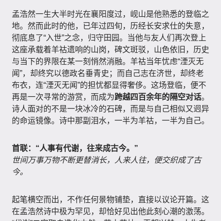
孟浩然一生大半时光在襄阳度过，岘山是他熟悉的登临之
地。然而此时的他，已年过四旬，历经长安求仕的失意，
彻底息了“入世”之念，归守田园。当他与友人们再次登上
这座承载着羊祜遗响的山岗，碑文斑驳，山色依旧，历史
与当下的界限在某一刻悄然消融。羊祜当年忧虑“湮灭无
闻”，却终究以德政名垂青史；而自己志在济世，却终老
布衣，连“湮灭无闻”的担忧都显得奢侈。这场登临，便不
再是一次寻常的游赏，而成为
跨越四百余年的隔空对话
。
诗人面对的不是一块冰冷的石碑，而是与自己相似又迥异
的命运镜像。诗中那副泪水，一半为羊祜，一半为自己。
首联：“人事有代谢，往来成古今。”
世间万事万物不断更替消长，人来人往，便交织成了古
今。
起笔横空而出，不作任何景物铺垫，直接以议论开篇。这
在孟浩然诗中极为罕见，却恰好见出他此刻心潮的激荡。