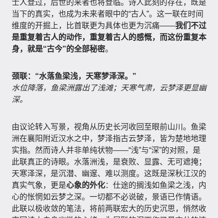
士人登过，后世的来者也将登临。诗人此刻的存在，既是
当下的真实，也成为未来者眼中的“古人”。这一联在时间
维度的开掘上，比首联更为具体也更为沉痛——
我们不过
是重复着古人的动作，重复着古人的感慨，而这份重复本
身，就是“古今”的全部秘密
。
颈联：“水落鱼梁浅，天寒梦泽深。”
水位降落，鱼梁洲露出了浅滩；天寒气肃，云梦泽更显幽
深。
由议论转入写景，视角从历史长河收回至眼前山川。鱼梁
洲在襄阳附近汉水之中，梦泽指古云梦泽，皆为楚地地理
实指。然而诗人并非单纯状物——“浅”与“深”的对照，是
此联真正的诗眼。水落洲浅，是衰败、显露、无可遮掩；
天寒泽深，是沉潜、幽邃、难以测度。这既是深秋江汉的
真实气象，更是
心象的外化
：仕途的搁浅如鱼梁之浅，内
心的怅惘如云梦之深。一切都不必说破，景语已作情语。
此联以极收敛的笔法，将前两联宏大的历史沉思，悄然收