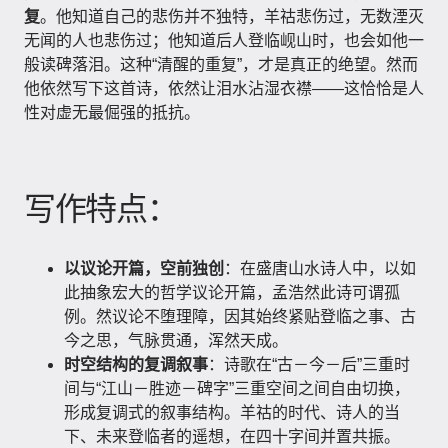
复
。他知道自己的悲伤并不独特，羊祜悲伤过，无数湮灭
无闻的人也悲伤过；他知道后人登临岘山时，也会如他一
般读碑落泪。这种“清醒的重复”，才是真正的绝望。然而
他依然写下这首诗，依然让泪水沾湿衣襟——这恰恰是人
性对虚无最倔强的抵抗。
写作特点：
以议论开篇，空前独创
：在盛唐山水诗人中，以如
此抽象宏大的哲学议论开篇，孟浩然此诗可谓孤
例。然议论不堕理障，因其始终紧贴登临之事、古
今之思，气脉贯通，浑然天成。
时空结构的复调叙事
：诗歌在“古－今－后”三重时
间与“江山－胜迹－碑字”三重空间之间自由切换，
形成复调式的叙事结构。羊祜的时代、诗人的当
下、未来登临者的遥想，在四十字间并置共振。