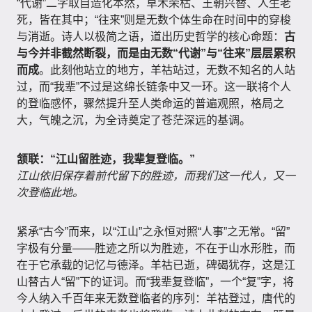
“代谢”二字取自造化本然，草木荣枯、王朝兴替、人生老
死，皆在其中；“往来”则是无数个体生命在时间中的穿梭
与消逝。诗人以极简之语，道出历史哲学的核心命题：
古
与今并非截然断裂，而是由无数“代谢”与“往来”层层累积
而成
。此刻他站立的地方，羊祜站过，无数不知名的人站
过，而“我辈”不过是这绵长链条中又一环。这一联将个人
的登临感怀，骤然提升至人类命运的普遍观照，格局之
大，气魄之沉，为全诗奠定了苍茫深远的基调。
颔联：“江山留胜迹，我辈复登临。”
江山依旧保存着前代留下的胜迹，而我们这一代人，又一
次登临此地。
紧承“古今”而来，以“江山”之永恒对照“人事”之无常。“留”
字极有分量——胜迹之所以为胜迹，不在于山水形胜，而
在于它承载的记忆与德泽。羊祜已逝，碑碣犹存，这是江
山替古人“留”下的证词。而“我辈复登临”，一个“复”字，将
今人纳入千百年来无数登临者的序列：羊祜登过，唐代的