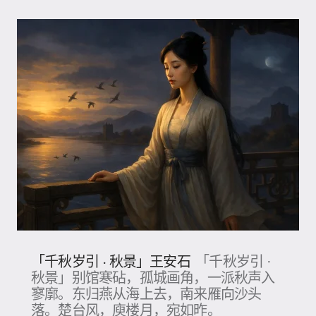
「千秋岁引 · 秋景」王安石
「千秋岁引 ·
秋景」别馆寒砧，孤城画角，一派秋声入
寥廓。东归燕从海上去，南来雁向沙头
落。楚台风，庾楼月，宛如昨。