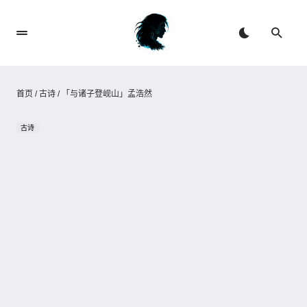
首页
/
古诗
/
「与诸子登岘山」孟浩然
古诗