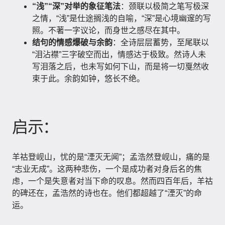
“浅”“深”对举的象征笔法
：颈联以极简之笔写极深
之情，“浅”是仕途搁浅的自喻，“深”是心境幽邃的写
照。不著一字议论，而身世之感尽在其中。
结句的情感爆破与余韵
：全诗层层蓄势，至尾联以
“泪沾襟”三字破空而出，情感达于极致。然诗人未
写泪落之后，也未写如何下山，而是将一切戛然收
束于此。余韵如钟，悠长不绝。
启示：
羊祜登岘山，忧的是“湮灭无闻”；孟浩然登岘山，痛的是
“志业无成”。这两种悲伤，一个是成功者对身后名的焦
虑，一个是失意者对当下命的叹息。然而四百年后，羊祜
的碑还在，孟浩然的诗也在。他们都超越了“湮灭”的命
运。