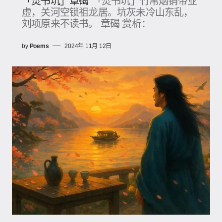
「焚书坑」章碣
「焚书坑」竹帛烟销帝业
虚，关河空锁祖龙居。坑灰未冷山东乱，
刘项原来不读书。 章碣 赏析：
by
Poems
2024年 11月 12日