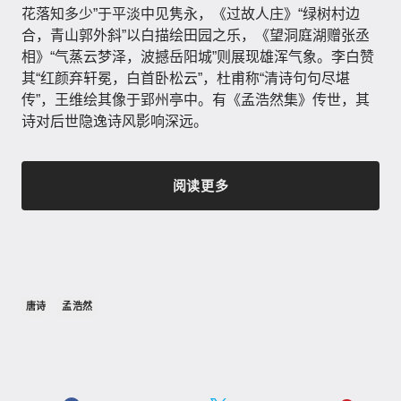
花落知多少”于平淡中见隽永，《过故人庄》“绿树村边
合，青山郭外斜”以白描绘田园之乐，《望洞庭湖赠张丞
相》“气蒸云梦泽，波撼岳阳城”则展现雄浑气象。李白赞
其“红颜弃轩冕，白首卧松云”，杜甫称“清诗句句尽堪
传”，王维绘其像于郢州亭中。有《孟浩然集》传世，其
诗对后世隐逸诗风影响深远。
阅读更多
唐诗
孟浩然