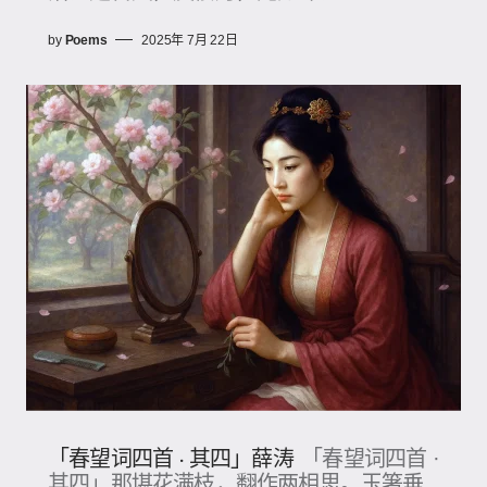
by
Poems
2025年 7月 22日
「春望词四首 · 其四」薛涛
「春望词四首 ·
其四」那堪花满枝，翻作两相思。玉箸垂