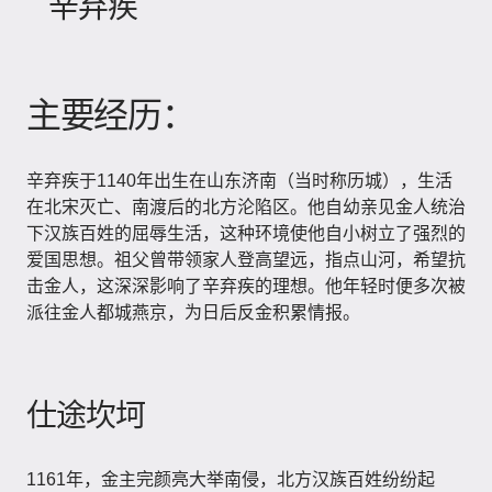
辛弃疾
主要经历：
辛弃疾于1140年出生在山东济南（当时称历城），生活
在北宋灭亡、南渡后的北方沦陷区。他自幼亲见金人统治
下汉族百姓的屈辱生活，这种环境使他自小树立了强烈的
爱国思想。祖父曾带领家人登高望远，指点山河，希望抗
击金人，这深深影响了辛弃疾的理想。他年轻时便多次被
派往金人都城燕京，为日后反金积累情报。
仕途坎坷
1161年，金主完颜亮大举南侵，北方汉族百姓纷纷起