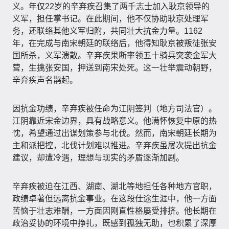
义。年仅22岁的辛弃疾召集了两千志士加入耿京领导的
义军，担任掌书记。在此期间，他不仅协助耿京处理军
务，还联络其他义军归附，共同壮大抗金力量。1162
年，在完成与南宋朝廷的联络后，他得知耿京被叛徒张安
国所杀，义军溃散。辛弃疾果断率领五十骑兵突袭金军大
营，生擒张安国，押送到南宋处死。这一壮举震动朝野，
辛弃疾声名鹊起。
因抗金功绩，辛弃疾被任命为江阴签判（地方司法官）。
江阴靠近宋金边界，具有战略意义。他满怀恢复中原的热
忱，希望通过出谋划策参与北伐。然而，南宋朝廷长期为
主和派把控，北伐计划难以推进。辛弃疾虽屡次提出抗金
建议，却遭冷遇，理想与现实的矛盾逐渐加剧。
辛弃疾被迫在江西、湖南、湖北等地担任各种地方官职，
政绩卓著但远离抗金事业。在这段仕途生涯中，他一方面
苦恼于壮志难酬，一方面因刚直性格屡受排挤。他长期在
政治妥协的环境中挣扎，既感到孤独无助，也积累了深厚