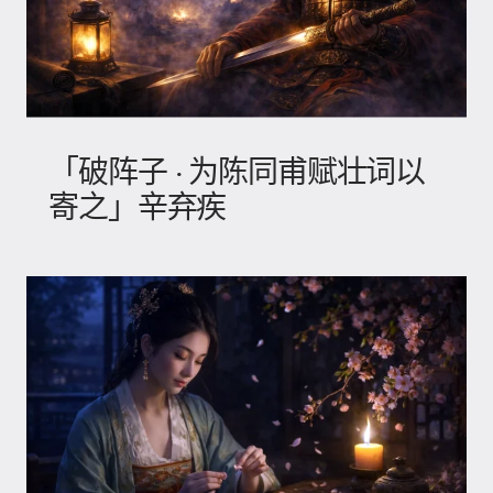
「破阵子 · 为陈同甫赋壮词以
寄之」辛弃疾