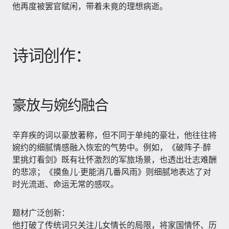
他再度被罢官赋闲，带着未竟的理想病逝。
诗词创作：
豪放与婉约融合
辛弃疾的词以豪放著称，但不同于单纯的豪壮，他往往将
婉约的细腻情感融入恢宏的气势中。例如，《破阵子·醉
里挑灯看剑》既有壮怀激烈的军旅场景，也透出壮志难酬
的悲凉；《摸鱼儿·更能消几番风雨》则细腻地表达了对
时光流逝、命运无常的感叹。
题材广泛创新：
他打破了传统词只关注儿女情长的局限，将家国情怀、历