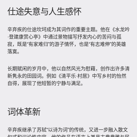
仕途失意与人生感怀
辛弃疾的仕途坎坷成为其词作的重要主题。他在《水龙吟
·登建康赏心亭》中通过景物描写抒发内心的苦闷与孤
寂，既是“有家难归”的游子情怀，也是“有志难伸”的英雄
落寞。
长期赋闲的岁月中，他以自然风光为慰藉，创作出许多清
新隽永的田园词。例如《清平乐·村居》中写乡村的怡然
自得，展现了他短暂的宁静与满足。
词体革新
辛弃疾继承了苏轼“以诗为词”的传统，又进一步融入散文