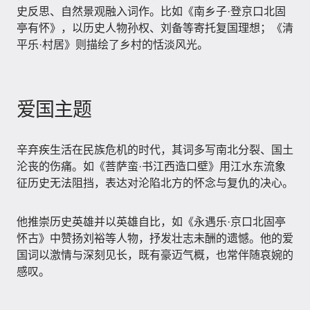
史反思、自然景观融入词作。比如《南乡子·登京口北固
亭有怀》，以历史人物孙权、刘备等寄托复国理想；《清
平乐·村居》则描绘了乡村的恬淡风光。
爱国主题
辛弃疾生活在民族危机的时代，其词多写南北分裂、国土
沦丧的伤痛。如《菩萨蛮·书江西造口壁》用江水东流象
征历史无法阻挡，表达对沦陷北方的怀念与复仇的决心。
他推崇历史英雄并以英雄自比，如《永遇乐·京口北固亭
怀古》中赞扬刘裕等人物，抒发壮志未酬的遗憾。他的爱
国词以激情与深刻见长，既有豪迈气概，也常伴随哀婉的
感叹。