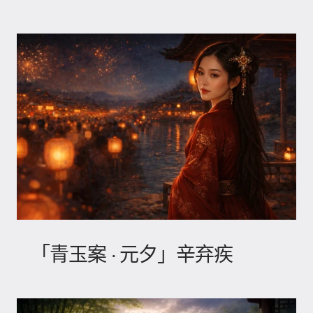
「青玉案 · 元夕」辛弃疾