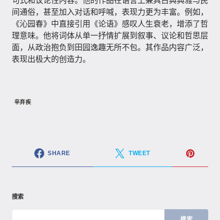
句式和议论性内容。他的作品在语言上兼具古典典雅与民
间通俗，甚至加入对话和呼喊，表现力更为丰富。例如，
《沁园春》中直接引用《论语》感叹人生衰老，增添了哲
理意味。他将词体从单一抒情扩展到叙事、议论和哲思层
面，从政治抱负到田园逸趣无所不包。其作品内容广泛，
表现出极大的创造力。
辛弃疾
SHARE
TWEET
搜索
搜索