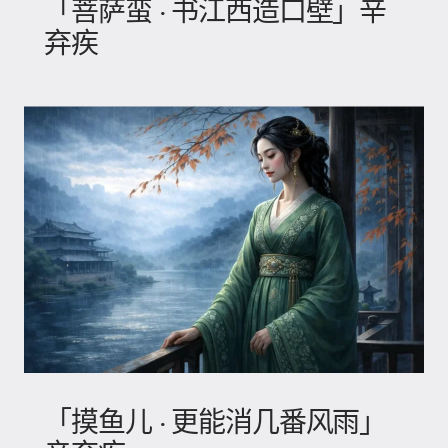
「菩萨蛮 · 书江西造口壁」辛
弃疾
「摸鱼儿 · 更能消几番风雨」