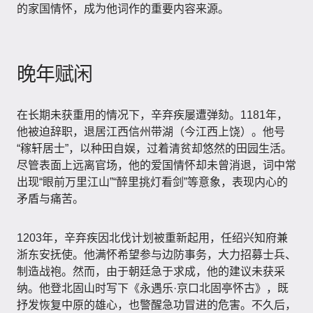
的家国情怀，成为他词作的重要内容来源。
晚年赋闲
在长期未获重用的情况下，辛弃疾屡遭弹劾。1181年，
他被迫辞职，退居江西信州带湖（今江西上饶）。他号
“稼轩居士”，以种田自娱，过着清贫却悠然的田园生活。
尽管表面上远离官场，他的爱国情怀却未曾消退，词中常
出现“眼前万里江山”“醉里挑灯看剑”等意象，表现内心的
矛盾与痛苦。
1203年，辛弃疾因北伐计划被重新起用，任绍兴知府兼
浙东安抚使。他满怀希望参与边防事务，大力招募士兵、
制造战袍。然而，由于朝廷急于求成，他的建议未获采
纳。他登北固山时写下《永遇乐·京口北固亭怀古》，既
抒发恢复中原的雄心，也警醒急功冒进的危害。不久后，