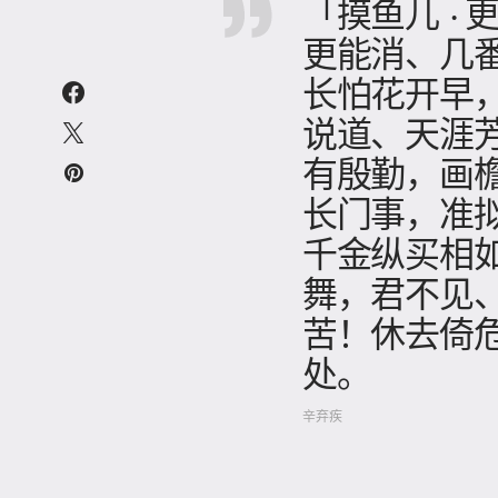
「摸鱼儿 ·
更能消、几
长怕花开早
说道、天涯
有殷勤，画
长门事，准
千金纵买相
舞，君不见
苦！休去倚
处。
辛弃疾