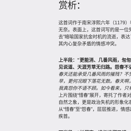
赏析：
这首词作于南宋淳熙六年（1179
无奈。表面上，这首词写的是一位
去”暗喻国家抗金时机的流逝，表
其内心复杂矛盾的情感冲突。
上半段：“更能消、几番风雨，匆
见说道、天涯芳草无归路。怨春不
春天还能承受几番风雨的摧残？不
早，更何况眼下落花无数。春天啊
我真怨你不语不顾。如今看来，只
上片围绕“惜春”展开，寄托了作者
自然之象，更是政治失机的形象化
从“惜春”至“怨春”，层层推进，
疾首。