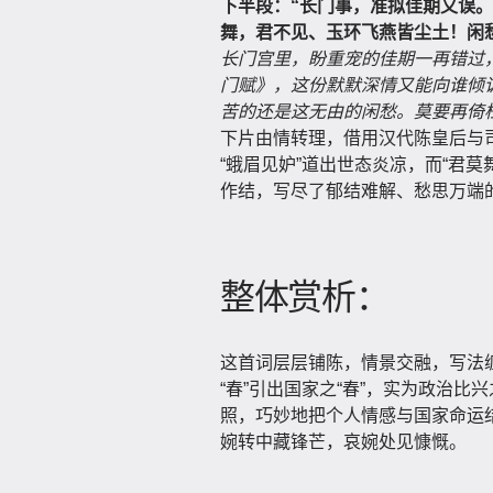
下半段：“长门事，准拟佳期又误
舞，君不见、玉环飞燕皆尘土！闲
长门宫里，盼重宠的佳期一再错过
门赋》，这份默默深情又能向谁倾
苦的还是这无由的闲愁。莫要再倚
下片由情转理，借用汉代陈皇后与
“蛾眉见妒”道出世态炎凉，而“君莫
作结，写尽了郁结难解、愁思万端
整体赏析：
这首词层层铺陈，情景交融，写法
“春”引出国家之“春”，实为政治
照，巧妙地把个人情感与国家命运
婉转中藏锋芒，哀婉处见慷慨。