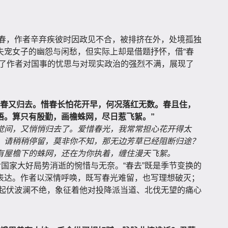
）春，作者辛弃疾彼时因政见不合，被排挤在外，处境孤独
失宠女子的幽怨与闲愁，但实际上却是借题抒怀，借“春
达了作者对国事的忧思与对现实政治的强烈不满，展现了
匆春又归去。惜春长怕花开早，何况落红无数。春且住，
语。算只有殷勤，画檐蛛网，尽日惹飞絮。”
觉间，又悄悄归去了。爱惜春光，我常常担心花开得太
，请稍稍停留，莫非你不知，那无边芳草已经阻断归途？
有屋檐下的蛛网，还在为你执着，缠住漫天飞絮。
对国家大好局势消逝的惋惜与无奈。“春去”既是季节变换的
表达。作者以深情呼唤，既写春光难留，也写理想破灭；
情感起伏波澜不绝，象征着他对投降派当道、北伐无望的痛心