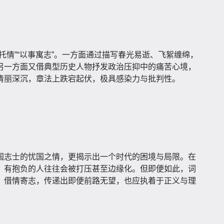
托情”“以事寓志”。一方面通过描写春光易逝、飞絮缠绵，
另一方面又借典型历史人物抒发政治压抑中的痛苦心境，
清丽深沉，章法上跌宕起伏，极具感染力与批判性。
国志士的忧国之情，更揭示出一个时代的困境与局限。在
、有抱负的人往往会被打压甚至边缘化。但即便如此，词
，借情寄志，传递出即便前路无望，也应执着于正义与理