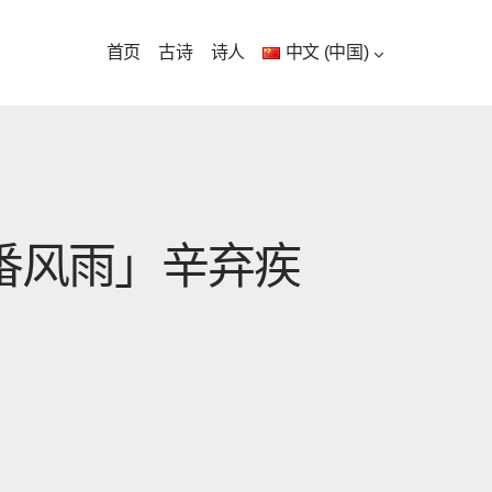
首页
古诗
诗人
中文 (中国)
几番风雨」辛弃疾