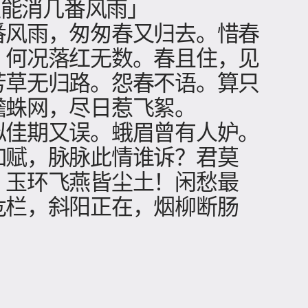
 更能消几番风雨」
番风雨，匆匆春又归去。惜春
，何况落红无数。春且住，见
芳草无归路。怨春不语。算只
檐蛛网，尽日惹飞絮。
拟佳期又误。蛾眉曾有人妒。
如赋，脉脉此情谁诉？君莫
、玉环飞燕皆尘土！闲愁最
危栏，斜阳正在，烟柳断肠