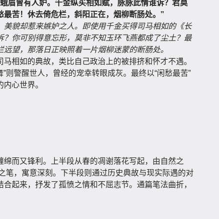
。蛾眉曾有人妒。千金纵买相如赋，脉脉此情谁诉？君莫
愁最苦！休去倚危栏，斜阳正在，烟柳断肠处。”
，美貌却惹来嫉妒之人。即使用千金买得司马相如的《长
诉？你可别得意忘形，莫非不知玉环飞燕都成了尘土？最
栏远望，那落日正映照着一片烟柳迷蒙的断肠处。
司马相如的典故，类比自己政治上的被排挤和怀才不遇。
舞”则警醒世人，曾经的宠幸转眼成灰。最终以“闲愁最苦”
的内心世界。
缠绵而又锋利。上半段从春的凋谢落花写起，由自然之
比兴之笔，寓意深刻。下半段则通过历史典故与现实际遇的对
结合起来，抒发了孤愤之情和不屈志节。通篇笔法曲折，