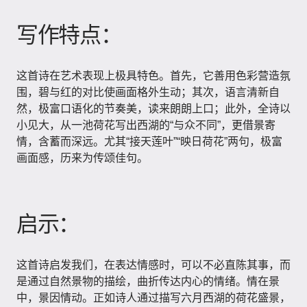
写作特点：
这首诗在艺术表现上极具特色。首先，它善用色彩营造氛
围，碧与红的对比使画面格外生动；其次，语言清新自
然，极富口语化的节奏美，读来朗朗上口；此外，全诗以
小见大，从一池荷花写出西湖的“与众不同”，更借景寄
情，含蓄而深远。尤其“接天莲叶”“映日荷花”两句，极富
画面感，历来为传颂佳句。
启示：
这首诗启发我们，在表达情感时，可以不必直陈其事，而
是通过自然景物的描绘，曲折传达内心的情绪。情在景
中，景因情动。正如诗人通过描写六月西湖的荷花盛景，