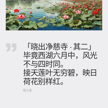
「晓出净慈寺 · 其二」
毕竟西湖六月中，风光
不与四时同。
接天莲叶无穷碧，映日
荷花别样红。
杨万里