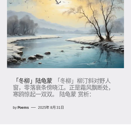
「冬柳」陆龟蒙
「冬柳」柳汀斜对野人
窗，零落衰条傍晓江。正是霜风飘断处，
寒鸥惊起一双双。 陆龟蒙 赏析：
by
Poems
2025年 8月 31日