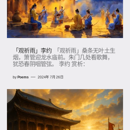
「观祈雨」李约
「观祈雨」桑条无叶土生
烟，箫管迎龙水庙前。朱门几处看歌舞，
犹恐春阴咽管弦。 李约 赏析：
by
Poems
2024年 7月 26日