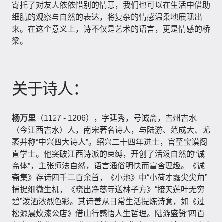
寄托了对友人依依惜别的情意，我们也可以在生活中借助
细腻的观察与自然的表达，将复杂的情感温柔地展现出
来。在这个意义上，诗不仅是艺术的语言，更是情感的桥
梁。
关于诗人：
杨万里
（1127 - 1206），字廷秀，号诚斋，吉州吉水
（今江西吉水）人，南宋著名诗人，与陆游、范成大、尤
袤并称“中兴四大诗人”。绍兴二十四年进士，官至宝谟阁
直学士。他突破江西诗派的束缚，开创了活泼自然的“诚
斋体”，主张师法自然，语言通俗明快而富含理趣。《诚
斋集》存诗四千二百余首，《小池》中“小荷才露尖尖角”
捕捉细微生机，《晓出净慈寺送林子方》“接天莲叶无穷
碧”泼洒浓烈色彩。其诗善从日常生活提炼诗意，如《过
松源晨炊漆公店》借山行感悟人生哲理。陆游盛赞“四百