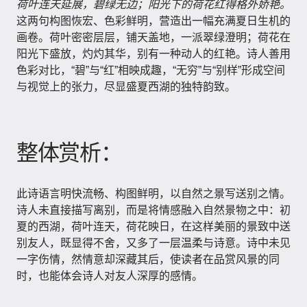
荷叶连天延展，碧绿无边；阳光下的荷花红得格外娇艳。
这两句构图恢宏、色彩鲜明，营造出一幅充满夏日生机的
画卷。荷叶密密层层，铺天盖地，一派翠绿澄明；荷花在
阳光下盛放，灼灼其华，别有一种动人的红艳。诗人善用
色彩对比，“碧”与“红”相映成趣，“无穷”与“别样”形成空间
与视觉上的张力，尽显盛夏西湖的独特韵致。
整体赏析：
此诗语言明快流畅、构图鲜明，以自然之景写送别之情。
诗人未直接描写离别，而是将情感融入自然景物之中：初
夏的西湖，荷叶连天，荷花映日，在这样美丽的景致中送
别友人，既显得不舍，又多了一层温柔与诗意。诗中未见
一字伤情，然情意却深藏其后，使读者在品赏风景的同
时，也能体会诗人对友人深厚的感情。