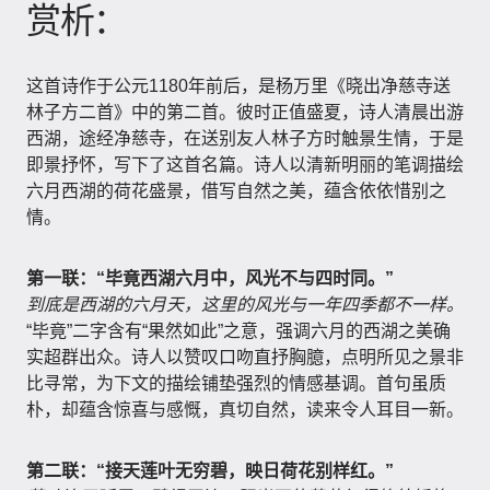
赏析：
这首诗作于公元1180年前后，是杨万里《晓出净慈寺送
林子方二首》中的第二首。彼时正值盛夏，诗人清晨出游
西湖，途经净慈寺，在送别友人林子方时触景生情，于是
即景抒怀，写下了这首名篇。诗人以清新明丽的笔调描绘
六月西湖的荷花盛景，借写自然之美，蕴含依依惜别之
情。
第一联：“毕竟西湖六月中，风光不与四时同。”
到底是西湖的六月天，这里的风光与一年四季都不一样。
“毕竟”二字含有“果然如此”之意，强调六月的西湖之美确
实超群出众。诗人以赞叹口吻直抒胸臆，点明所见之景非
比寻常，为下文的描绘铺垫强烈的情感基调。首句虽质
朴，却蕴含惊喜与感慨，真切自然，读来令人耳目一新。
第二联：“接天莲叶无穷碧，映日荷花别样红。”