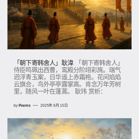
「朝下寄韩舍人」耿湋
「朝下寄韩舍人」
侍臣鸣珮出西曹，鸾殿分阶翊彩旄。瑞气
迥浮青玉案，日华遥上赤霜袍。花间焰焰
云旗合，鸟外亭亭露掌高。肯念万年芳树
里，随风一叶在蓬蒿。 耿玮 赏析：
by
Poems
2025年 6月 15日