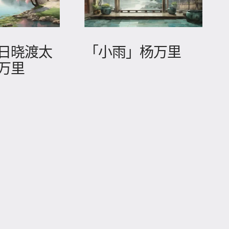
日晓渡太
「小雨」杨万里
万里