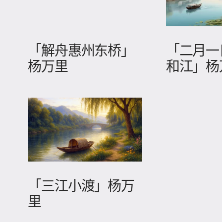
「解舟惠州东桥」
「二月一
杨万里
和江」杨
「三江小渡」杨万
里