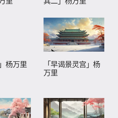
万里
其二」杨万里
」杨万里
「早谒景灵宫」杨
万里