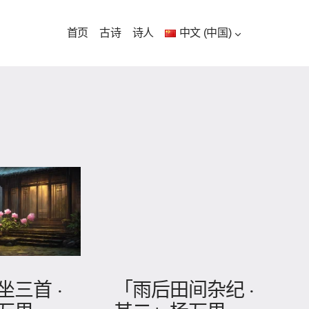
首页
古诗
诗人
中文 (中国)
三首 ·
「雨后田间杂纪 ·