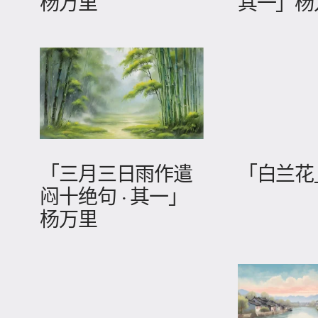
杨万里
其一」杨
「三月三日雨作遣
「白兰花
闷十绝句 · 其一」
杨万里