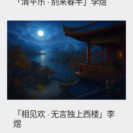
「清平乐 · 别来春半」李煜
「相见欢 · 无言独上西楼」李
煜