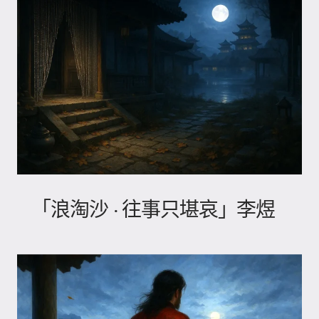
「浪淘沙 · 往事只堪哀」李煜