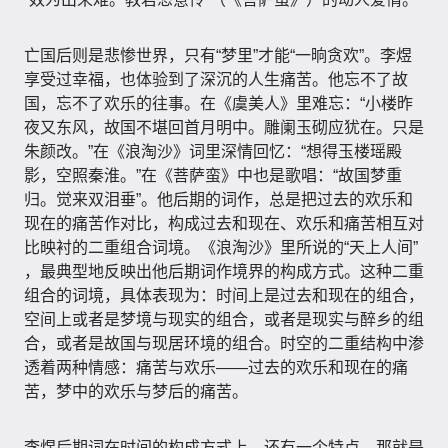
亡国后则是悲惨世界，只有“梦里”才能“一晌贪欢”​。李煜
享受过幸福，也体验到了深沉的人生痛苦。他忘不了故
国，忘不了欢乐的往事。在《虞美人》里难忘：​“小楼昨
夜又东风，故国不堪回首月明中。雕阑玉砌应犹在。只是
朱颜改。​”在《浪淘沙》词里深情回忆：​“想得玉楼瑶殿
影，空照秦淮。​”在《菩萨蛮》中也是歌唱：​“故国梦重
归。觉来双泪垂”​。他后期的词作，总是把过去的欢乐和
现在的痛苦作对比，构成过去和现在、欢乐和痛苦相互对
比映衬的二重组合词境。​《浪淘沙》里所说的“天上人间”​
，最典型地反映出他后期词作境界的构成方式。这种二重
组合的词境，具体表现为：时间上是过去和现在的组合，
空间上或者是梦境与现实的组合，或者是现实与醉乡的组
合，或者是故国与现居环境的组合。时空的二重结构中渗
透着两种情感：痛苦与欢乐——过去的欢乐和现在的痛
苦，梦中的欢乐与梦后的痛苦。
李煜后期词在时间的构成方式上，还有一个特点，那就是