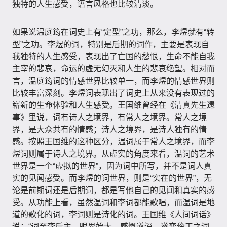
独特的人生感受，语言风格也比较清淡。
如果说温庭筠在词史上有“定型”之功，那么，李煜就有“转
型”之功。李煜的词，特别是后期的词作，主要是表现自
我独特的人生感受，表现出了亡国的愁恨，生命不能自我
主宰的悲哀，命运的虚无幻灭和人生的悲哀绝望。相对而
言，温庭筠词的情感世界比较单一，而李煜的情感世界则
比较丰富深刻。李煜词表现出了词史上从来没有表现过的
崭新的生命体验和人生感受。王国维曾经在《清真先生遗
事》里说，词有诗人之境界，有常人之境界。常人之境
界，是大众共有的情感；诗人之境界，是诗人独有的情
感。按照王国维的这种区分，温词属于常人之境界，而李
煜词则属于诗人之境界。从虚实的角度来看，温词的艺术
世界是一个“虚拟的世界”​，因为词中所写，并不是词人真
实的见闻感受。而李煜的词世界，则是“实在的世界”​，无
论是前期词还是后期词，都是写他自己的见闻和真实的感
受。从功能上看，虽然温词和李词都能歌唱，而温词是地
道的歌化的词，李词则是诗化的词。王国维《人间词话》
说：​“词至李后主，眼界始大，感慨遂深，遂变伶工之词