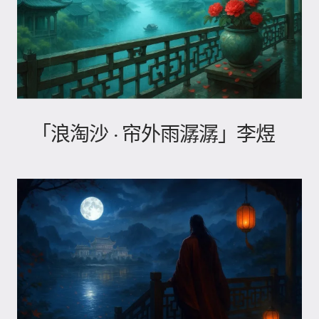
「浪淘沙 · 帘外雨潺潺」李煜