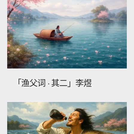
「渔父词 · 其二」李煜