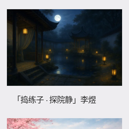
「捣练子 · 探院静」李煜