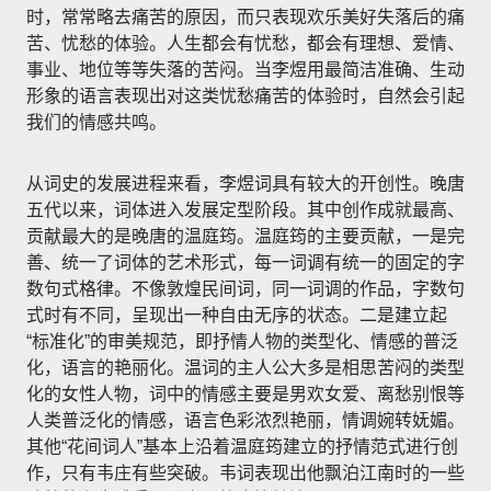
时，常常略去痛苦的原因，而只表现欢乐美好失落后的痛
苦、忧愁的体验。人生都会有忧愁，都会有理想、爱情、
事业、地位等等失落的苦闷。当李煜用最简洁准确、生动
形象的语言表现出对这类忧愁痛苦的体验时，自然会引起
我们的情感共鸣。
从词史的发展进程来看，李煜词具有较大的开创性。晚唐
五代以来，词体进入发展定型阶段。其中创作成就最高、
贡献最大的是晚唐的温庭筠。温庭筠的主要贡献，一是完
善、统一了词体的艺术形式，每一词调有统一的固定的字
数句式格律。不像敦煌民间词，同一词调的作品，字数句
式时有不同，呈现出一种自由无序的状态。二是建立起
“标准化”的审美规范，即抒情人物的类型化、情感的普泛
化，语言的艳丽化。温词的主人公大多是相思苦闷的类型
化的女性人物，词中的情感主要是男欢女爱、离愁别恨等
人类普泛化的情感，语言色彩浓烈艳丽，情调婉转妩媚。
其他“花间词人”基本上沿着温庭筠建立的抒情范式进行创
作，只有韦庄有些突破。韦词表现出他飘泊江南时的一些