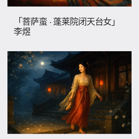
「菩萨蛮 · 蓬莱院闭天台女」
李煜