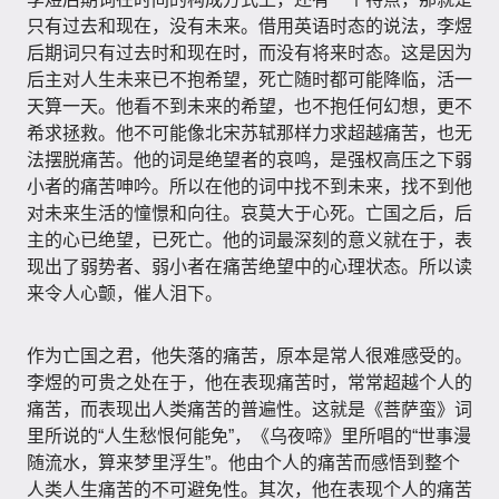
只有过去和现在，没有未来。借用英语时态的说法，李煜
后期词只有过去时和现在时，而没有将来时态。这是因为
后主对人生未来已不抱希望，死亡随时都可能降临，活一
天算一天。他看不到未来的希望，也不抱任何幻想，更不
希求拯救。他不可能像北宋苏轼那样力求超越痛苦，也无
法摆脱痛苦。他的词是绝望者的哀鸣，是强权高压之下弱
小者的痛苦呻吟。所以在他的词中找不到未来，找不到他
对未来生活的憧憬和向往。哀莫大于心死。亡国之后，后
主的心已绝望，已死亡。他的词最深刻的意义就在于，表
现出了弱势者、弱小者在痛苦绝望中的心理状态。所以读
来令人心颤，催人泪下。
作为亡国之君，他失落的痛苦，原本是常人很难感受的。
李煜的可贵之处在于，他在表现痛苦时，常常超越个人的
痛苦，而表现出人类痛苦的普遍性。这就是《菩萨蛮》词
里所说的“人生愁恨何能免”​，​《乌夜啼》里所唱的“世事漫
随流水，算来梦里浮生”​。他由个人的痛苦而感悟到整个
人类人生痛苦的不可避免性。其次，他在表现个人的痛苦