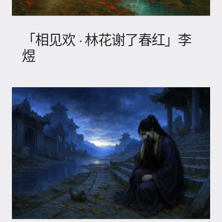
「相见欢 · 林花谢了春红」李
煜