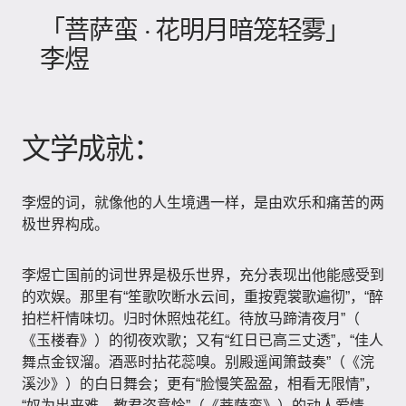
「菩萨蛮 · 花明月暗笼轻雾」
李煜
文学成就：
李煜的词，就像他的人生境遇一样，是由欢乐和痛苦的两
极世界构成。
李煜亡国前的词世界是极乐世界，充分表现出他能感受到
的欢娱。那里有“笙歌吹断水云间，重按霓裳歌遍彻”​，​“醉
拍栏杆情味切。归时休照烛花红。待放马蹄清夜月”​（​
《玉楼春》​）的彻夜欢歌；又有“红日已高三丈透”​，​“佳人
舞点金钗溜。酒恶时拈花蕊嗅。别殿遥闻箫鼓奏”​（​《浣
溪沙》​）的白日舞会；更有“脸慢笑盈盈，相看无限情”​，​
“奴为出来难。教君恣意怜”​（​《菩萨蛮》​）的动人爱情。