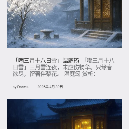
「嘲三月十八日雪」温庭筠
「嘲三月十八
日雪」三月雪连夜，未应伤物华。只缘春
欲尽，留著伴梨花。 温庭筠 赏析：
by
Poems
2025年 4月 30日