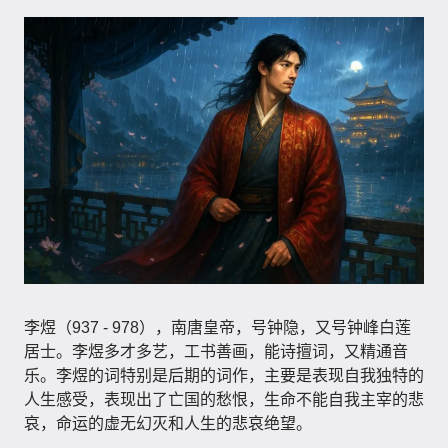
李煜（937 - 978）​，南唐皇帝，号钟隐，又号钟峰白莲
居士。李煜多才多艺，工书善画，能诗擅词，又精通音
乐。李煜的词特别是后期的词作，主要是表现自我独特的
人生感受，表现出了亡国的愁恨，生命不能自我主宰的悲
哀，命运的虚无幻灭和人生的悲哀绝望。