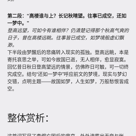
第二段：“高楼谁与上？长记秋晴望。往事已成空，还如
一梦中。”
登高远望，可如今有谁相伴？仍清楚记得那个秋高气爽的
日子，曾在高楼远眺。往事皆已成空，如梦境般虚幻飘
渺。
下半段由梦醒后的悲痛转入现实的孤独。登高远眺，本是
寄托哀思之举，可如今故国已逝，无人相伴，愈显寂寞。
回忆昔日秋日登高望远的情景，仿佛昨日可触，可一切终
究成空。结句“还如一梦中”呼应前文的梦境，现实与梦幻
交错，点明主题——故国如梦，人生如梦，万般愁恨皆成
空。
整体赏析：