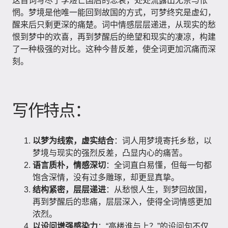
这首词写尽了李煜亡国后的悲哀，处处流露出无奈与怅
惘。梦境是他唯一能回到故国的方式，可梦终究是虚幻，
醒来后只剩更深的痛楚。词中情感层层递进，从现实的愁
恨到梦中的欢喜，再到梦醒后的绝望和现实的凄凉，构建
了一种极强的对比。这种今昔反差，使全词更加沉痛而深
刻。
写作特点：
以梦为线索，虚实结合
：词人用梦境寄托乡愁，以
梦境与现实的强烈反差，凸显内心的痛苦。
语言质朴，情感深切
：全词直白易懂，但每一句都
饱含深情，没有过多雕琢，却更显真挚。
结构紧密，层层递进
：从愁恨人生，到梦回故国，
再到梦醒后的悲痛，层层深入，使得全词情感更加
浓烈。
以设问增强感染力
：“高楼谁与上？”的设问句不仅