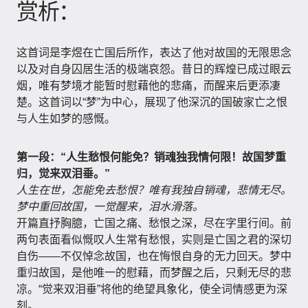
赏析：
这首词是李煜在亡国后所作，表达了他对故国的无限思念
以及对自身囚居生活的极端哀怨。昔日的辉煌已成过眼云
烟，唯有梦境才能暂时慰藉他的悲痛，而醒来后更添凄
楚。这首词以“梦”为中心，展现了他深沉的国破家亡之恨
与人生如梦的感慨。
第一段：“人生愁恨何能免？销魂独我情何限！故国梦重
归，觉来双泪垂。”
人生在世，怎能免去愁恨？唯有我独自销魂，悲情无尽。
梦中重回故国，一觉醒来，泪水滑落。
开篇直抒胸臆，亡国之痛、愁恨之深，尽在字里行间。前
两句表面看似慨叹人生常有愁恨，实则是亡国之君的深切
自伤——不仅悼念故国，也在悔恨自身的无力回天。梦中
重归故国，是他唯一的慰藉，而梦醒之后，只剩无尽的悲
凉。“觉来双泪垂”将他的绝望具象化，使全词情感更为深
刻。