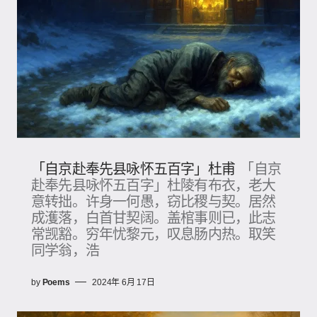
「自京赴奉先县咏怀五百字」杜甫
「自京
赴奉先县咏怀五百字」杜陵有布衣，老大
意转拙。许身一何愚，窃比稷与契。居然
成濩落，白首甘契阔。盖棺事则已，此志
常觊豁。穷年忧黎元，叹息肠内热。取笑
同学翁，浩
by
Poems
2024年 6月 17日