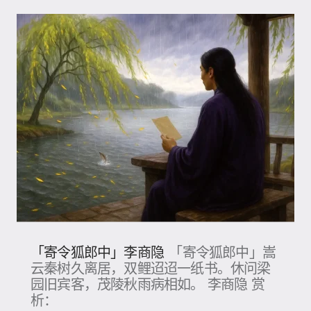
「寄令狐郎中」李商隐
「寄令狐郎中」嵩
云秦树久离居，双鲤迢迢一纸书。休问梁
园旧宾客，茂陵秋雨病相如。 李商隐 赏
析：