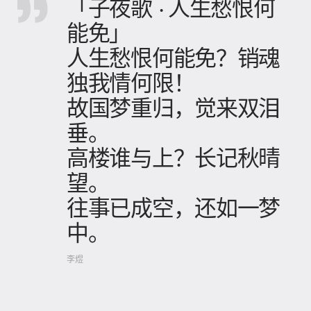
「子夜歌 · 人生愁恨何
能免」
人生愁恨何能免？销魂
独我情何限！
故国梦重归，觉来双泪
垂。
高楼谁与上？长记秋晴
望。
往事已成空，还如一梦
中。
李煜