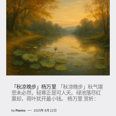
「秋凉晚步」杨万里
「秋凉晚步」秋气堪
悲未必然，轻寒正是可人天。绿池落尽红
蕖却，荷叶犹开最小钱。 杨万里 赏析：
by
Poems
2025年 8月 22日