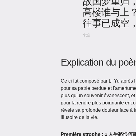
故国梦重归
高楼谁与上
往事已成空
李煜
Explication du po
Ce ci fut composé par Li Yu après 
pour sa patrie perdue et l'amertume
plus qu'un souvenir évanescent, et
pour la rendre plus poignante enco
révèle sa profonde douleur face à l
illusoire de la vie.
Première strophe : «