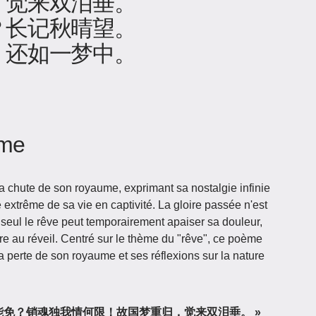
，觉来双泪垂。
？长记秋晴望。
，还如一梦中。
ème
la chute de son royaume, exprimant sa nostalgie infinie
 extrême de sa vie en captivité. La gloire passée n'est
 seul le rêve peut temporairement apaiser sa douleur,
re au réveil. Centré sur le thème du "rêve", ce poème
a perte de son royaume et ses réflexions sur la nature
 人生愁恨何能免？销魂独我情何限！故国梦重归，觉来双泪垂。 »