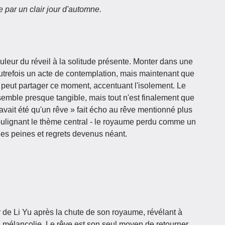
 par un clair jour d'automne.
leur du réveil à la solitude présente. Monter dans une
autrefois un acte de contemplation, mais maintenant que
peut partager ce moment, accentuant l'isolement. Le
semble presque tangible, mais tout n'est finalement que
'avait été qu'un rêve » fait écho au rêve mentionné plus
, soulignant le thème central - le royaume perdu comme un
les peines et regrets devenus néant.
de Li Yu après la chute de son royaume, révélant à
 mélancolie. Le rêve est son seul moyen de retourner