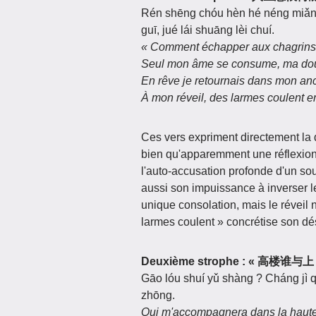
Rén shēng chóu hèn hé néng miǎn 
guī, jué lái shuāng lèi chuí.
« Comment échapper aux chagrins e
Seul mon âme se consume, ma doul
En rêve je retournais dans mon an
À mon réveil, des larmes coulent en
Ces vers expriment directement la 
bien qu'apparemment une réflexion g
l'auto-accusation profonde d'un so
aussi son impuissance à inverser l
unique consolation, mais le réveil n
larmes coulent » concrétise son dés
Deuxième strophe : «
Gāo lóu shuí yǔ shàng ? Cháng jì q
zhōng.
Qui m'accompagnera dans la haute