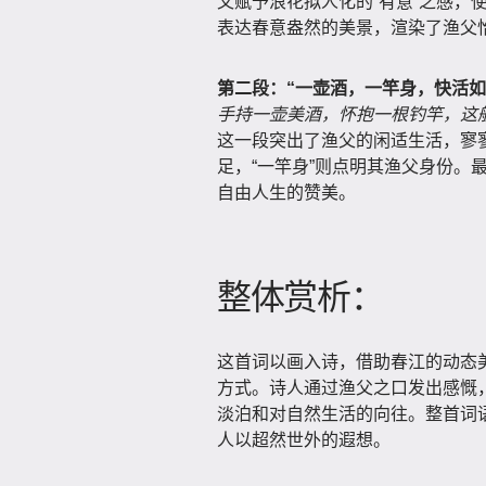
又赋予浪花拟人化的“有意”之感，
表达春意盎然的美景，渲染了渔父
第二段：“一壶酒，一竿身，快活如
手持一壶美酒，怀抱一根钓竿，这
这一段突出了渔父的闲适生活，寥寥
足，“一竿身”则点明其渔父身份。
自由人生的赞美。
整体赏析：
这首词以画入诗，借助春江的动态
方式。诗人通过渔父之口发出感慨
淡泊和对自然生活的向往。整首词
人以超然世外的遐想。