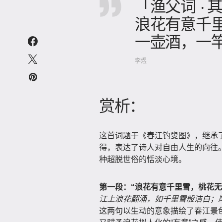
「渔父词 · 
浪花有意千
一壶酒，一
李煜
赏析：
这首词题于《春江钓叟图》，继承
得，表达了诗人对自由人生的向往
种超脱世俗的恬淡心境。
第一段：“浪花有意千里雪，桃花无
江上浪花翻涌，如千里雪般洁白；
这两句以生动的意象描绘了春江景色