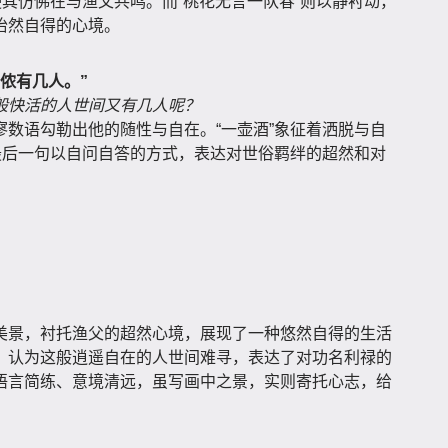
使其仿佛在与渔父共鸣。而“桃花无言一队春”则以静衬动，
怡然自得的心境。
侬有几人。”
般快活的人世间又有几人呢？
数语勾勒出他的随性与自在。“一壶酒”象征着洒脱与自
最后一句以自问自答的方式，表达对世俗羁绊的超然和对
美景，衬托渔父的超然心境，展现了一种悠然自得的生活
，认为这般逍遥自在的人世间难寻，表达了对功名利禄的
语言简练、意境清远，虽写画中之景，实则寄托心志，给