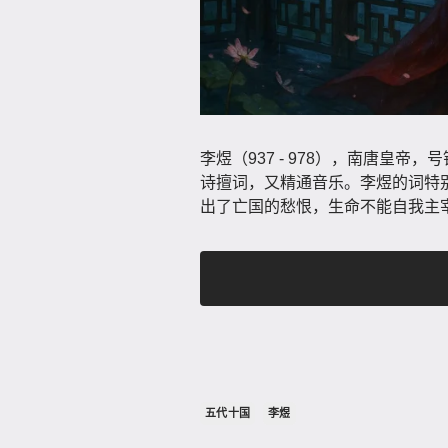
李煜（937 - 978）​，南唐
诗擅词，又精通音乐。李煜的词特
出了亡国的愁恨，生命不能自我主
五代十国
李煜