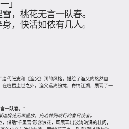
其一」
里雪，桃花无言一队春。
竿身，快活如侬有几人。
了唐代张志和《渔父》词的风格，描绘了渔父的悠然自
。在喧嚣尘世之外，渔父远离纷扰，寄情江湖，展现了一
言一队春。”
岸边桃花无声盛放，宛若排列成行的春日使者。
，借助“千里雪”形容浪花，既展现出波涛汹涌的壮阔，