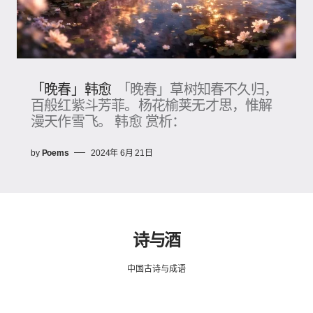
「晚春」韩愈
「晚春」草树知春不久归，
百般红紫斗芳菲。杨花榆荚无才思，惟解
漫天作雪飞。 韩愈 赏析：
by
Poems
2024年 6月 21日
诗与酒
中国古诗与成语