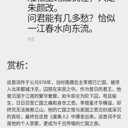
朱颜改。
问君能有几多愁？恰似
一江春水向东流。
李煜
赏析：
这首词作于公元978年，当时南唐后主李煜已亡国，被俘
入北宋都城汴京，囚禁在宋宫之中。作为昔日的君王，他
曾沉溺于江南的繁华奢靡，如今却沦为阶下囚，苟且偷
生，日日忍受亡国之痛和身世之悲。李煜虽才华横溢，却
终究无法挽救江山，他的亡国之恨与家国之思交织成深沉
的哀叹，最终在这首《虞美人》中爆发出来。这首词不仅
是他的个人悲歌，更成为千古传唱的亡国之音。