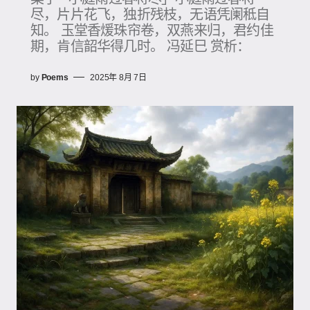
尽，片片花飞，独折残枝，无语凭阑秪自
知。 玉堂香煖珠帘卷，双燕来归，君约佳
期，肯信韶华得几时。 冯延巳 赏析：
by
Poems
2025年 8月 7日