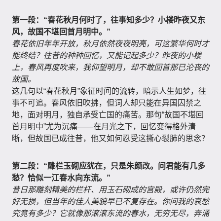
第一段：“春花秋月何时了，往事知多少？小楼昨夜又东
风，故国不堪回首月明中。”
春花依旧年年开放，秋月依然夜夜明亮，可这繁华何时才
能终结？往昔的种种回忆，又能记起多少？昨夜的小楼
上，春风再度吹来，我仰望明月，却不敢回首那已沦丧的
故国。
这几句以“春花秋月”象征时间的流转，暗示人生如梦，往
事不可追。春风依旧吹拂，但词人却只能在异国囚禁之
地，面对明月，独自承受亡国的痛苦。那句“故国不堪回
首月明中”尤为沉痛——在月光之下，回忆变得格外清
晰，但故国已成往昔，他又如何忍受这撕心裂肺的思念？
第二段：“雕栏玉砌应犹在，只是朱颜改。问君能有几多
愁？恰似一江春水向东流。”
昔日那雕刻精美的栏杆、用玉石砌成的宫殿，或许仍然完
好无损，但当年的佳人美貌早已不复存在。你问我的哀愁
究竟有多少？它就像那滚滚东流的春水，无穷无尽，奔涌