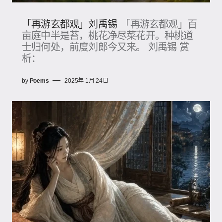
「再游玄都观」刘禹锡
「再游玄都观」百
亩庭中半是苔，桃花净尽菜花开。种桃道
士归何处，前度刘郎今又来。 刘禹锡 赏
析：
by
Poems
2025年 1月 24日