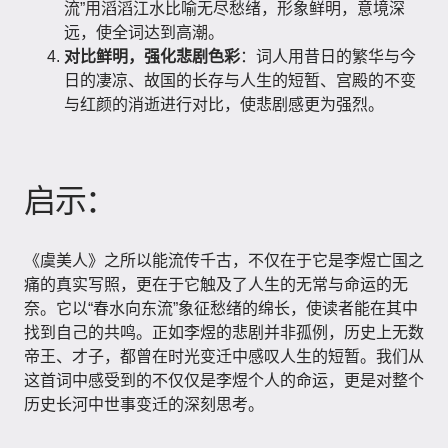
流”用滔滔江水比喻无尽愁绪，形象鲜明，意境深
远，使全词达到高潮。
对比鲜明，强化悲剧色彩
：词人用昔日的繁华与今
日的凄凉、故国的长存与人生的短暂、宫殿的不变
与红颜的消逝进行对比，使悲剧感更为强烈。
启示：
《虞美人》之所以能流传千古，不仅在于它是李煜亡国之
痛的真实写照，更在于它触及了人生的无常与命运的无
奈。它以“春水向东流”象征愁绪的绵长，使读者能在其中
找到自己的共鸣。正如李煜的悲剧并非孤例，历史上无数
帝王、才子，都曾在时光变迁中感叹人生的短暂。我们从
这首词中感受到的不仅仅是李煜个人的命运，更是对整个
历史长河中世事变迁的深刻思考。