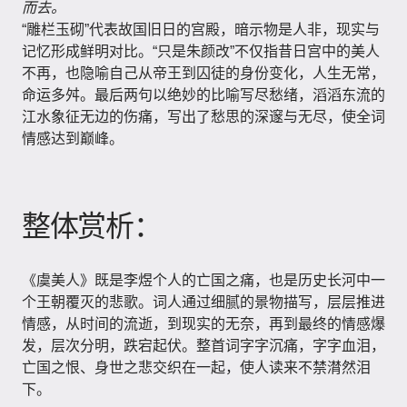
而去。
“雕栏玉砌”代表故国旧日的宫殿，暗示物是人非，现实与
记忆形成鲜明对比。“只是朱颜改”不仅指昔日宫中的美人
不再，也隐喻自己从帝王到囚徒的身份变化，人生无常，
命运多舛。最后两句以绝妙的比喻写尽愁绪，滔滔东流的
江水象征无边的伤痛，写出了愁思的深邃与无尽，使全词
情感达到巅峰。
整体赏析：
《虞美人》既是李煜个人的亡国之痛，也是历史长河中一
个王朝覆灭的悲歌。词人通过细腻的景物描写，层层推进
情感，从时间的流逝，到现实的无奈，再到最终的情感爆
发，层次分明，跌宕起伏。整首词字字沉痛，字字血泪，
亡国之恨、身世之悲交织在一起，使人读来不禁潸然泪
下。