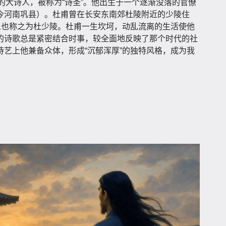
，唐代的大诗人，被称为“诗圣”。他出生于一个逐渐没落的官僚
今河南巩县）。杜甫曾在长安东南郊杜陵附近的少陵住
人也称之为杜少陵。杜甫一生坎坷，动乱流离的生活使他
的诗歌总是紧密结合时事，较全面地反映了那个时代的社
艺上他兼备众体，形成“沉郁浑厚”的独特风格，成为我