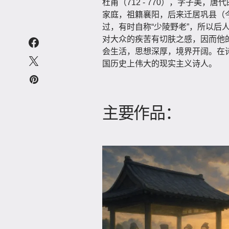
杜甫（712 - 770），字子美
家庭，祖籍襄阳，后来迁居巩县（
过，有时自称“少陵野老”，所以后
对大众的疾苦有切肤之感，因而他
会生活，思想深厚，境界开阔。在诗
国历史上伟大的现实主义诗人。
主要作品：