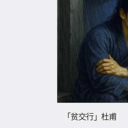
「贫交行」杜甫