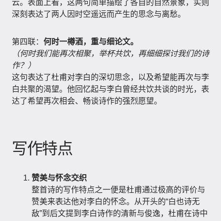
云。表面上看，这两句简单描绘了各自的自然景象，实则
深刻表达了两人因时空遥远而产生的思念与离愁。
第四联：
何时一樽酒，重与细论文。
（何时我们能再次相聚，举杯共饮，再细细探讨我们的诗
作？）
这句表达了杜甫对李白的深切思念，以及希望能再次与李
白共聚的渴望。他回忆起与李白曾经共饮共谈的时光，表
达了希望再次相会、畅谈诗作的强烈愿望。
写作特点
赞美与怀念交织
整首诗的写作特点之一便是杜甫通过极高的评价与
赞美来表达他对李白的怀念。从开头的“白也诗无
敌”到后文提到李白诗作的清新与俊逸，杜甫在诗中