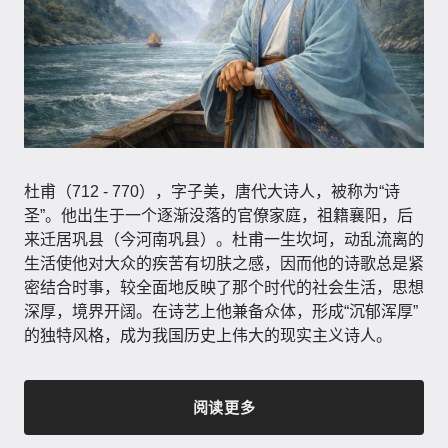
杜甫（712 - 770），字子美，唐代大诗人，被称为“诗
圣”。他出生于一个逐渐没落的官僚家庭，祖籍襄阳，后
来迁居巩县（今河南巩县）。杜甫一生坎坷，动乱流离的
生活使他对大众的疾苦有切肤之感，因而他的诗歌总是紧
密结合时事，较全面地反映了那个时代的社会生活，思想
深厚，境界开阔。在诗艺上他兼备众体，形成“沉郁浑厚”
的独特风格，成为我国历史上伟大的现实主义诗人。
阅读更多