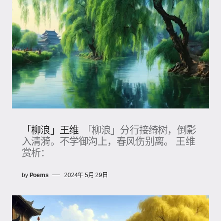
「柳浪」王维
「柳浪」分行接绮树，倒影
入清漪。不学御沟上，春风伤别离。 王维
赏析：
by
Poems
2024年 5月 29日