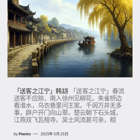
「送客之江宁」韩翃
「送客之江宁」春流
送客不应赊，南入徐州见柳花。朱雀桥边
看淮水，乌衣巷里问王家。千闾万井无多
事，辟户开门向山翠。楚云朝下石头城，
江燕双飞瓦棺寺。吴士风流甚可亲，相
by
Poems
2025年 5月 25日