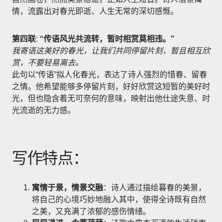
情，流露出对春光即逝、人生无常的深切感慨。
第四联
:
“传语风光共流转，暂时相赏莫相违。”
我寄语这美好的春光，让我们共同停留片刻，暂且相互欣
赏，不要轻易离去。
此句以“传语”拟人化春光，表达了诗人强烈的惜春、留春
之情。他希望能够多停留片刻，好好欣赏这短暂的美好时
光，但也隐含着无可奈何的意味，映射出他仕途失意、时
光流逝的无力感。
写作特点：
寓情于景，情景交融
：诗人通过描绘暮春的美景，
将自己的心境巧妙地融入其中，使得全诗既有自然
之美，又充满了浓郁的感伤情绪。