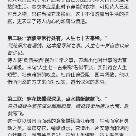
愁的生活。春衣本应是此时节穿着的衣物，可见诗人已无
可典之物，只得当掉它来换酒。这里不仅透露出生活的拮
据，更表现了诗人内心的颓唐与愤懑。
第二联
:
“酒债寻常行处有，人生七十古来稀。”
到处都欠着酒钱，这本是寻常之事。人生七十岁自古以来
都少见。
诗人将“负债买酒”视为日常之事，表现出他对世事的无奈
与消极。末句“人生七十古来稀”看似平淡，实则饱含人生
短暂、壮志难酬的叹息。杜甫仕途受阻，国事凋敝，他以
借酒消愁的方式来面对现实，透出深沉的悲哀。
第三联
:
“穿花蛱蝶深深见，点水蜻蜓款款飞。”
只见蝴蝶在繁花深处翩翩起舞，蜻蜓轻柔地掠过水面，款
款而飞。
这一联以极具画面感的意象描绘曲江春景，生动而富有灵
动之美。蛱蝶穿花，蜻蜓点水，营造出一片安静而和谐的
自然画卷，然而美景易逝，正如人生短暂。诗人借景寓