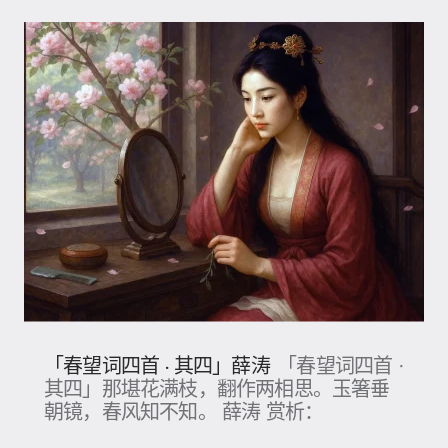
「春望词四首 · 其四」薛涛
「春望词四首 ·
其四」那堪花满枝，翻作两相思。玉箸垂
朝镜，春风知不知。 薛涛 赏析：