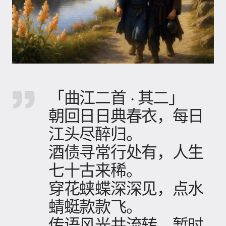
「曲江二首 · 其二」
朝回日日典春衣，每日
江头尽醉归。
酒债寻常行处有，人生
七十古来稀。
穿花蛱蝶深深见，点水
蜻蜓款款飞。
传语风光共流转，暂时