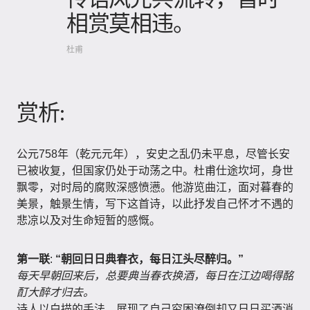
相赏莫相违。
杜甫
赏析:
公元758年（乾元元年），安史之乱仍未平息，尽管长安
已被收复，但国家仍处于动荡之中。杜甫仕途坎坷，身世
飘零，对时局的腐败深感愤懑。他游览曲江，面对暮春的
美景，触景生情，写下这首诗，以此抒发自己怀才不遇的
悲凉以及对生命短暂的感慨。
第一联
:
“朝回日日典春衣，每日江头尽醉归。”
每天早朝回来后，总要典当春衣换酒，每日在江边喝得酩
酊大醉才归去。
诗人以白描的手法，展现了自己穷困潦倒却又日日买酒消