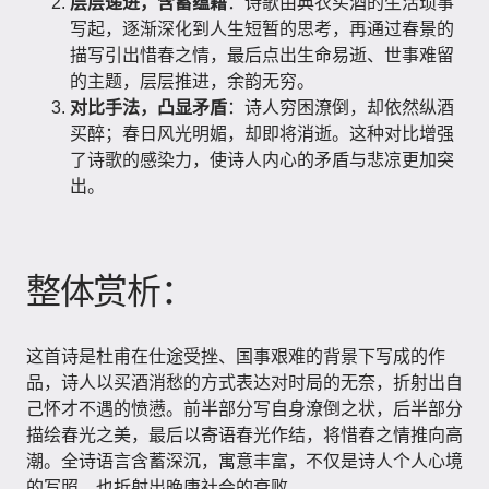
层层递进，含蓄蕴藉
：诗歌由典衣买酒的生活琐事
写起，逐渐深化到人生短暂的思考，再通过春景的
描写引出惜春之情，最后点出生命易逝、世事难留
的主题，层层推进，余韵无穷。
对比手法，凸显矛盾
：诗人穷困潦倒，却依然纵酒
买醉；春日风光明媚，却即将消逝。这种对比增强
了诗歌的感染力，使诗人内心的矛盾与悲凉更加突
出。
整体赏析：
这首诗是杜甫在仕途受挫、国事艰难的背景下写成的作
品，诗人以买酒消愁的方式表达对时局的无奈，折射出自
己怀才不遇的愤懑。前半部分写自身潦倒之状，后半部分
描绘春光之美，最后以寄语春光作结，将惜春之情推向高
潮。全诗语言含蓄深沉，寓意丰富，不仅是诗人个人心境
的写照，也折射出晚唐社会的衰败。