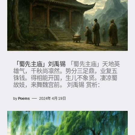
「蜀先主庙」刘禹锡
「蜀先主庙」天地英
雄气，千秋尚凛然。势分三足鼎，业复五
铢钱。得相能开国，生儿不象贤。凄凉蜀
故妓，来舞魏宫前。 刘禹锡 赏析：
by
Poems
2024年 4月 19日