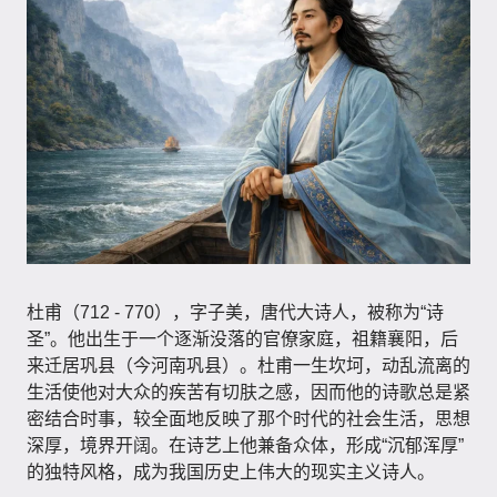
杜甫（712 - 770），字子美，唐代大诗人，被称为“诗
圣”。他出生于一个逐渐没落的官僚家庭，祖籍襄阳，后
来迁居巩县（今河南巩县）。杜甫一生坎坷，动乱流离的
生活使他对大众的疾苦有切肤之感，因而他的诗歌总是紧
密结合时事，较全面地反映了那个时代的社会生活，思想
深厚，境界开阔。在诗艺上他兼备众体，形成“沉郁浑厚”
的独特风格，成为我国历史上伟大的现实主义诗人。