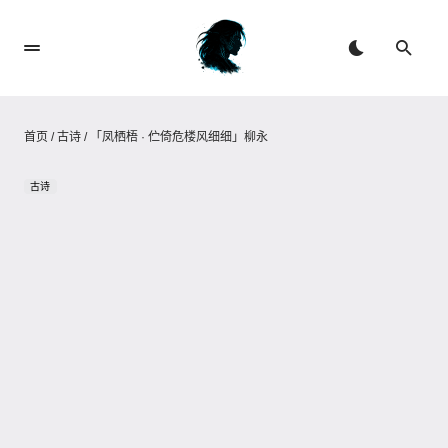
首页
/
古诗
/
「凤栖梧 · 伫倚危楼风细细」柳永
古诗