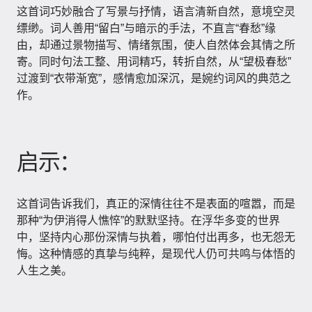
这首词巧妙融合了写景与抒情，语言清新自然，意境空灵
缥缈。词人善用“留白”与暗示的手法，不直言“春愁”缘
由，却通过景物描写、情绪氛围，使人自然体会其情之所
寄。同时句法工整、用词精巧，转折自然，从“望极春愁”
过渡到“衣带渐宽”，感情愈加深沉，是婉约词风的典范之
作。
启示：
这首词告诉我们，真正的深情往往不是表面的喧嚣，而是
那种“为伊消得人憔悴”的默默坚持。在浮华多变的世界
中，坚持内心那份深情与执着，哪怕付出再多，也无怨无
悔。这种情感的真挚与纯粹，是现代人仍可共鸣与体悟的
人生之美。