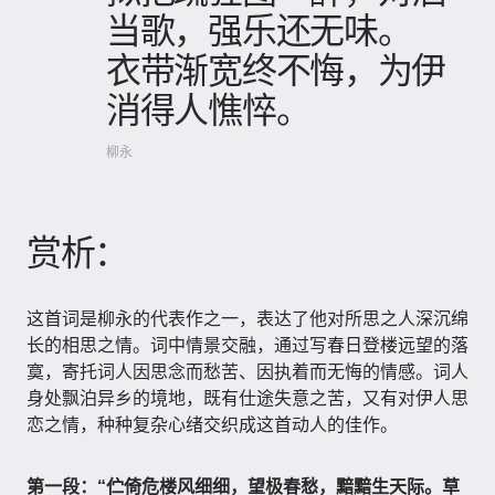
当歌，强乐还无味。
衣带渐宽终不悔，为伊
消得人憔悴。
柳永
赏析：
这首词是柳永的代表作之一，表达了他对所思之人深沉绵
长的相思之情。词中情景交融，通过写春日登楼远望的落
寞，寄托词人因思念而愁苦、因执着而无悔的情感。词人
身处飘泊异乡的境地，既有仕途失意之苦，又有对伊人思
恋之情，种种复杂心绪交织成这首动人的佳作。
第一段：“伫倚危楼风细细，望极春愁，黯黯生天际。草