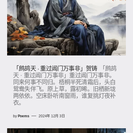
「鹧鸪天 · 重过阊门万事非」贺铸
「鹧鸪
天 · 重过阊门万事非」重过阊门万事非。
同来何事不同归。梧桐半死清霜后，头白
鸳鸯失伴飞。原上草，露初晞。旧栖新垅
两依依。空床卧听南窗雨，谁复挑灯夜补
衣。
by
Poems
2024年 12月 3日