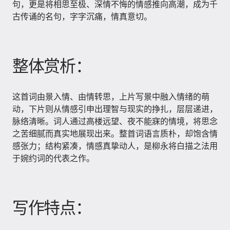
句，更是将相思至极、深情不悔的情感推向高潮，成为千
古传诵的名句，字字沉痛，情真意切。
整体赏析：
这首词由景入情、由情转思，上片写景中融入情绪的萌
动，下片则从情感引申出理智与现实的挣扎，层层递进，
脉络清晰。词人通过高楼远望、夜不能寐的情境，将思念
之苦细腻而真实地展现出来。整首词语言质朴，却饱含情
感张力；结构紧凑，情感真挚动人，是柳永将白描之法用
于婉约词的代表之作。
写作特点：