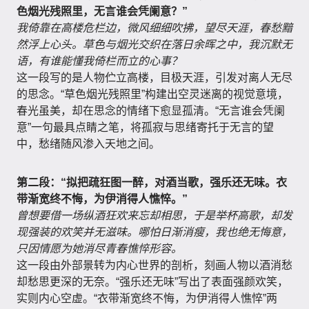
色烟光残照里，无言谁会凭阑意？”
我倚靠在高楼危栏边，微风细细吹拂，望尽天涯，春愁黯
然浮上心头。草色与烟光交织在落日余晖之中，我沉默无
语，有谁能懂我倚栏而立的心事？
这一段写的是人物伫立高楼，目极天涯，引发对离人无尽
的思念。“草色烟光残照里”构建出空灵迷离的视觉意境，
春光虽美，却在思念的情绪下愈显孤清。“无言谁会凭阑
意”一句最具点睛之笔，将孤寂与思绪寄托于无言的望
中，愁绪随风渗入天地之间。
第二段：“拟把疏狂图一醉，对酒当歌，强乐还无味。衣
带渐宽终不悔，为伊消得人憔悴。”
曾想要借一场纵酒狂欢来忘却相思，于是举杯高歌，却发
现强装的欢笑并无滋味。哪怕日渐消瘦，我也绝无悔意，
只因情愿为她消尽青春憔悴形容。
这一段由外部景转为内心世界的剖析，刻画人物以酒消愁
却愁思更深的无奈。“强乐还无味”写出了表面强颜欢笑，
实则内心空虚。“衣带渐宽终不悔，为伊消得人憔悴”两