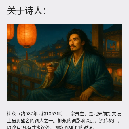
关于诗人：
柳永（约987年 - 约1053年）​，字景庄，是北宋前期文坛
上最负盛名的词人之一。柳永的词影响深远，流传极广，
以致有“凡有井水饮处，即能歌柳词”的说法。