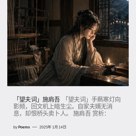
「望夫词」施肩吾
「望夫词」手爇寒灯向
影频，回文机上暗生尘。自家夫婿无消
息，却恨桥头卖卜人。 施肩吾 赏析：
by
Poems
2025年 1月 14日