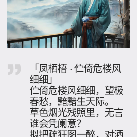
「凤栖梧 · 伫倚危楼风
细细」
伫倚危楼风细细，望极
春愁，黯黯生天际。
草色烟光残照里，无言
谁会凭阑意？
拟把疏狂图一醉，对洒