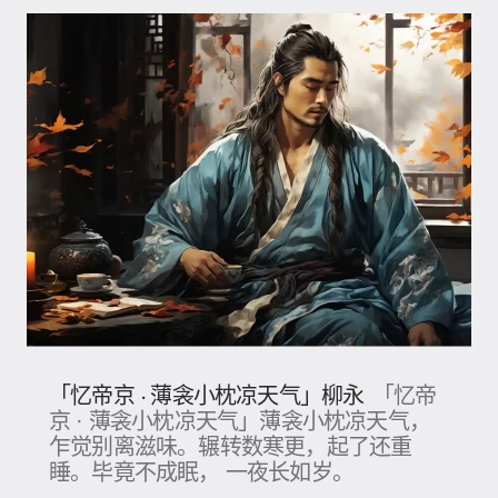
「忆帝京 · 薄衾小枕凉天气」柳永
「忆帝
京 · 薄衾小枕凉天气」薄衾小枕凉天气，
乍觉别离滋味。辗转数寒更，起了还重
睡。毕竟不成眠， 一夜长如岁。