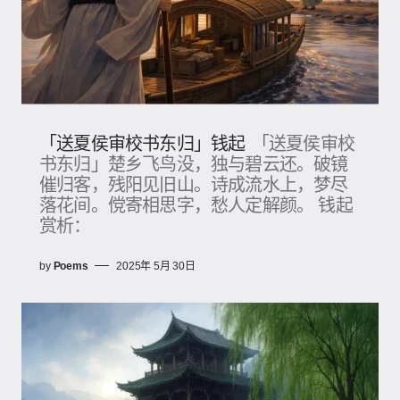
「送夏侯审校书东归」钱起
「送夏侯审校
书东归」楚乡飞鸟没，独与碧云还。破镜
催归客，残阳见旧山。诗成流水上，梦尽
落花间。傥寄相思字，愁人定解颜。 钱起
赏析：
by
Poems
2025年 5月 30日