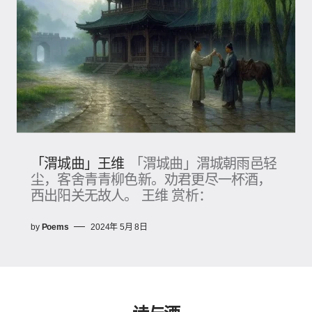
「渭城曲」王维
「渭城曲」渭城朝雨邑轻
尘，客舍青青柳色新。劝君更尽一杯酒，
西出阳关无故人。 王维 赏析：
by
Poems
2024年 5月 8日