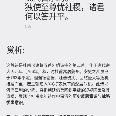
独使至尊忧社稷，诸君
何以答升平。
杜甫
赏析:
这首诗是杜甫《诸将五首》组诗中的第二首，作于唐代宗
大历元年（766年）秋，时杜甫寓居夔州。安史之乱虽已
于763年平定，但藩镇割据、吐蕃侵扰、回纥坐大等危机
接踵而至，唐王朝陷入“中兴”表象下的深层危机。此诗以
沉痛犀利的史笔，直指朝廷借兵回纥平叛的短视国策及其
遗祸，展现了杜甫晚年诗作中深沉的
历史反思意识
与
战略
忧患意识
。