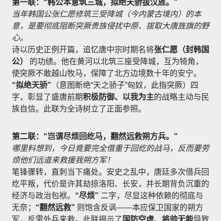
第一联：“韩公本意筑三城，拟绝天骄拔汉旌。”
当年韩国公张仁愿修筑三受降城（今内蒙古境内）的本
意，是要彻底阻断突厥贵族侵扰中原、拔取大唐旌旗的野
心。
诗以历史正例开篇，追忆唐中宗时期名将
张仁愿（封韩国
公）
的功绩。他在黄河以北筑三座受降城，互为犄角，
使突厥不敢越山牧马，保障了北方边境数十年的安宁。
“拟绝天骄”
（意图断绝“天之骄子”匈奴，此指突厥）四
字，彰显了盛唐前期
积极防御、以我为主
的战略主动与民
族自信。此联为全诗树立了正面参照。
第二联：“岂谓尽烦回纥马，翻然远救朔方兵。”
哪里料想到，今日竟要完全借重于回纥的战马，反而要劳
烦他们远道来救援我朔方军！
笔锋骤转，直刺当下痛处。安史之乱中，唐廷多次借兵回
纥平叛，代价是许其劫掠洛阳、长安，并长期背负沉重的
经济与政治包袱。
“尽烦”
二字，尽显这种依赖的彻底与
无奈；
“翻然远救”
则饱含反讽——本应保卫国家的朔方
军，反需外兵来救。此联揭示了
国防空虚、将帅无能
导致