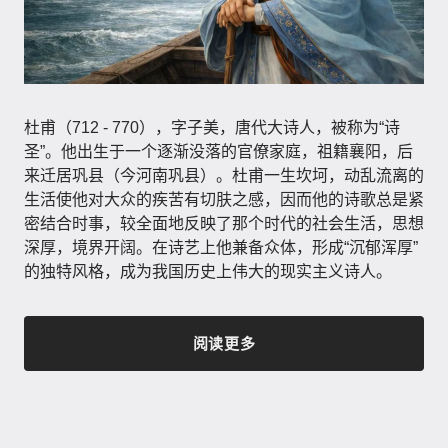
杜甫（712 - 770），字子美，唐代大诗人，被称为“诗
圣”。他出生于一个逐渐没落的官僚家庭，祖籍襄阳，后
来迁居巩县（今河南巩县）。杜甫一生坎坷，动乱流离的
生活使他对大众的疾苦有切肤之感，因而他的诗歌总是紧
密结合时事，较全面地反映了那个时代的社会生活，思想
深厚，境界开阔。在诗艺上他兼备众体，形成“沉郁浑厚”
的独特风格，成为我国历史上伟大的现实主义诗人。
阅读更多