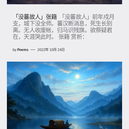
「没蕃故人」张籍
「没蕃故人」前年戍月
支，城下没全师。蕃汉断消息，死生长别
离。无人收废帐，归马识残旗。欲祭疑君
在，天涯哭此时。 张籍 赏析：
by
Poems
2022年 10月 24日