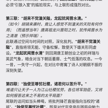
必须“引狼入室”的尴尬现实，与上联形成强烈对比。
第三联：“胡来不觉潼关隘，龙起犹闻晋水清。”
（如今）胡骑来袭时，竟让人感觉不到潼关的天险有何作
用；（而遥想当年）唐高祖龙兴晋阳之时，犹传闻晋水为
之清澈（预示祥瑞）。
此联通过空间与时间的对照，深化批判。
“胡来不觉潼关
隘”
，直指将领无能、守备松懈，致使天下雄关形同虚
设。
“龙起犹闻晋水清”
则回溯唐王朝创业之初的祥瑞与
英武气象，暗含对当下朝廷萎靡、士气低落的叹息。一今
一昔，一失守一兴起，在对比中寄寓了诗人对朝纲不振的
深刻失望。
第四联：“独使至尊忧社稷，诸君何以答升平。”
难道只让天子一人为江山社稷忧劳，各位将军勋臣，又将
如何报答这来之不易的太平局面？
尾联的诘问如当头棒喝，将批判锋芒直接指向当权的“诸
将”。
“独使至尊忧社稷”
，既是对代宗皇帝在困局中勉力