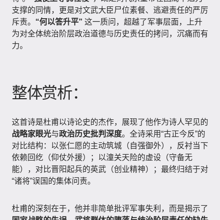
支撑的同情，更是对文武大臣尸位素餐、逃避责任的严厉
斥责。
“何以答升平”
这一质问，超越了军事层面，上升
为对全体统治阶层政治道德与历史责任的拷问，沉痛而有
力。
整体赏析：
这首诗是杜甫以诗论史的杰作，展现了他作为诗人罕见的
战略家眼光
与
政治历史批判深度
。全诗采用“古正今反”的
对比结构：以张仁愿的主动筑城（自强御外），反衬当下
依赖回纥（仰仗外援）；以潼关天险的虚设（守备无
能），对比晋阳起兵的英武（创业精神）；最终归结于对
“诸将”误国的集体问责。
杜甫的深刻在于，他并非简单批评军事失利，而是揭示了