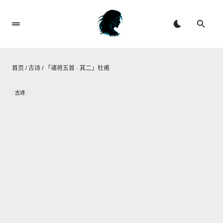
首页
/
古诗
/
「诸将五首 · 其二」杜甫
古诗