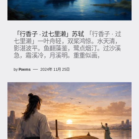
「行香子 · 过七里濑」苏轼
「行香子 · 过
七里濑」一叶舟轻，双桨鸿惊。水天清，
影湛波平。鱼翻藻鉴，鹭点烟汀。过沙溪
急，霜溪冷，月溪明。重重似画，
by
Poems
2024年 11月 25日