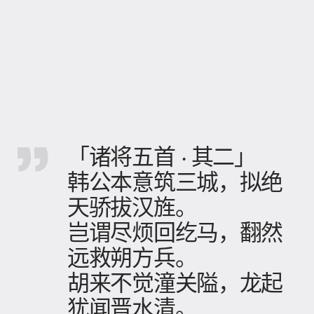
「诸将五首 · 其二」
韩公本意筑三城，拟绝
天骄拔汉旌。
岂谓尽烦回纥马，翻然
远救朔方兵。
胡来不觉潼关隘，龙起
犹闻晋水清。