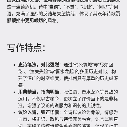
国家战略的失误、武将群体的堕落与统治阶层责任的缺失
这一连锁危机。诗中“岂谓”、“不觉”、“独使”、“何以”等词
语，充满了强烈的反诘与失望情绪，体现了其晚年诗歌
沉
郁顿挫中更见峻切
的风格。
写作特点：
史诗笔法，对比强烈
：通过“韩公筑城”与“尽烦回
纥”、“潼关失险”与“晋水龙起”的多重历史对比，构
建了深广的时空维度，使批判具有厚重的历史纵深
感。
用典精当，指向明确
：张仁愿、晋水龙兴等典故的
运用，不仅以古喻今，更树立了评价当下的是非标
准，增强了议论的说服力和讽刺的尖锐性。
议论入诗，锋芒毕露
：全诗以议论为骨架，情感为
血肉，将史识、政见与诗情完美融合，语言犀利直
切，突破了传统诗歌含蓄委婉的藩篱，体现了杜甫