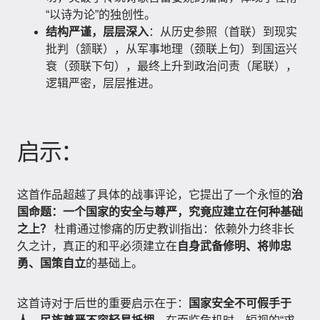
“以诗为论”的独创性。
结构严谨，层层深入
：从历史参照（首联）到现实
批判（颔联），从军事地理（颈联上句）到国运兴
衰（颈联下句），最终上升到政治问责（尾联），
逻辑严密，层层推进。
启示：
这首作品超越了具体的战事评论，它提出了一个永恒的
治
国命题：一个国家的安全与尊严，究竟应建立在何种基础
之上？
杜甫通过惨痛的历史教训指出：依赖外力终非长
久之计，真正的和平必须建立在
自身武备修明、将帅忠
勇、国策自立
的基础上。
这首诗对于后世的重要启示在于：
国家安全不可假手于