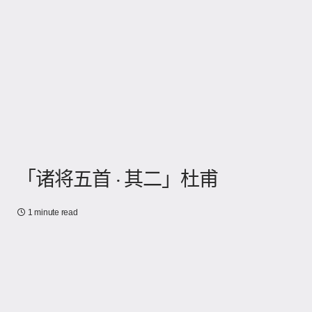
「诸将五首 · 其二」杜甫
1 minute read