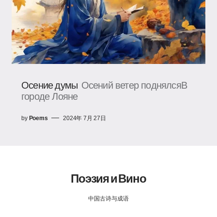
Осение думы
Осений ветер поднялсяВ
городе Лояне
by
Poems
2024年 7月 27日
Поэзия и Вино
中国古诗与成语