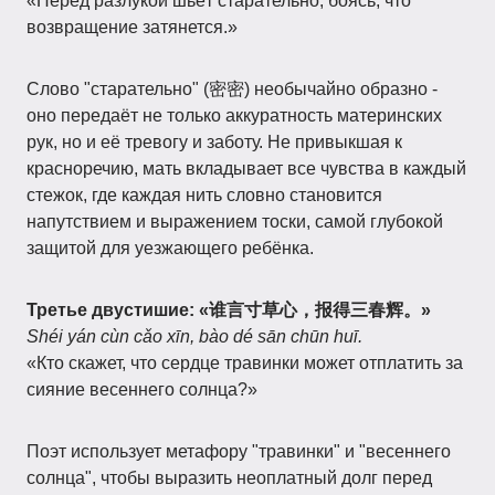
«Перед разлукой шьёт старательно, боясь, что
возвращение затянется.»
Слово "старательно" (密密) необычайно образно -
оно передаёт не только аккуратность материнских
рук, но и её тревогу и заботу. Не привыкшая к
красноречию, мать вкладывает все чувства в каждый
стежок, где каждая нить словно становится
напутствием и выражением тоски, самой глубокой
защитой для уезжающего ребёнка.
Третье двустишие:
«谁言寸草心，报得三春辉。»
Shéi yán cùn cǎo xīn, bào dé sān chūn huī.
«Кто скажет, что сердце травинки может отплатить за
сияние весеннего солнца?»
Поэт использует метафору "травинки" и "весеннего
солнца", чтобы выразить неоплатный долг перед