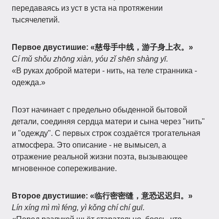
передаваясь из уст в уста на протяжении
тысячелетий.
Первое двустишие:
«慈母手中线，游子身上衣。»
Cí mǔ shǒu zhōng xiàn, yóu zǐ shēn shàng yī.
«В руках доброй матери - нить, на теле странника -
одежда.»
Поэт начинает с предельно обыденной бытовой
детали, соединяя сердца матери и сына через "нить"
и "одежду". С первых строк создаётся трогательная
атмосфера. Это описание - не вымысел, а
отражение реальной жизни поэта, вызывающее
мгновенное сопереживание.
Второе двустишие:
«临行密密缝，意恐迟迟归。»
Lín xíng mì mì féng, yì kǒng chí chí guī.