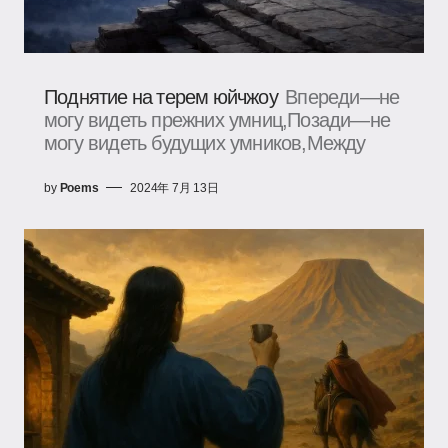
Поднятие на терем юйчжоу
Впереди—не
могу видеть прежних умниц,Позади—не
могу видеть будущих умников,Между
by
Poems
2024年 7月 13日