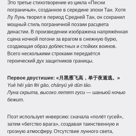
Это третье стихотворение из цикла «Песни
пограничья», созданное в середине эпохи Тан. Хотя
Лу Лунь творил в период Средней Тан, он сохранил
мощный стиль пограничной поэзии расцвета
династии. В произведении изображена напряжённая
сцена ночной погони за врагом в снежную бурю,
создающая образ доблестных и стойких воинов.
Всего несколькими строками передаётся
героический дух защитников границы.
Первое двустишие:
«月黑雁飞高，单于夜遁逃。»
Yuè hēi yàn fēi gāo, chányú yè dùn táo.
Луна скрыта, высоко летят гуси — шаньюй ночью
бежит.
Поэт использует инверсию: сначала «полёт гусей»,
затем «бегство врага», создавая таинственную и
грозную атмосферу. Отсутствие лунного света,