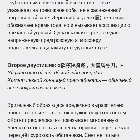
глубокая тьма, внезапный взлёт птиц — всё
указывает на тревожное событие в заснеженной
пограничной зоне. Иероглиф «гуси» (雁) не только
обозначает время года, но и вызывает ассоциации с
внезапной угрозой. Одна краткая строка создаёт
напряжённую предгрозовую атмосферу,
подготавливая динамику следующих строк.
Второе двустишие:
«欲将轻骑逐，大雪满弓刀。»
Yù jiāng qīng qí zhú, dà xuě mǎn gōng dāo.
Хотят лёгкой конницей преследовать — обильный
снег покрыл луки и мечи.
Зрительный образ здесь предельно выразителен:
воины, готовые к атаке, их оружие покрыто снегом.
«Хотят преследовать» показывает мгновенную
боевую готовность, а «снег на оружии» через деталь
передаёт суровость обстановки. Снег не только