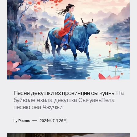
Песня девушки из провинции сы чуань
На
буйволе ехала девушка СычуаньПела
песню она Чжучжи
by
Poems
2024年 7月 26日