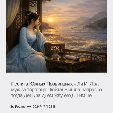
Песня в Южных Провинциях – Ли И
Я за
муж за торговца ЦюйтанВышла напрасно
тогда,День за днем жду его,С ним не
by
Poems
2024年 7月 22日