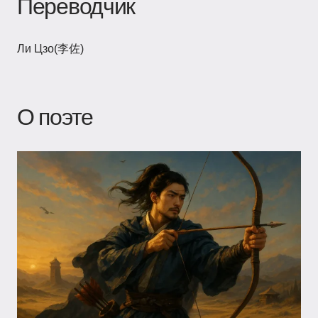
Переводчик
Ли Цзо(李佐)
О поэте