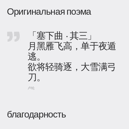
Оригинальная поэма
「塞下曲 · 其三」
月黑雁飞高，单于夜遁
逃。
欲将轻骑逐，大雪满弓
刀。
卢纶
благодарность