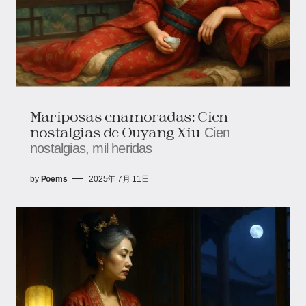
Mariposas enamoradas: Cien
nostalgias de Ouyang Xiu
Cien
nostalgias, mil heridas
by
Poems
2025年 7月 11日