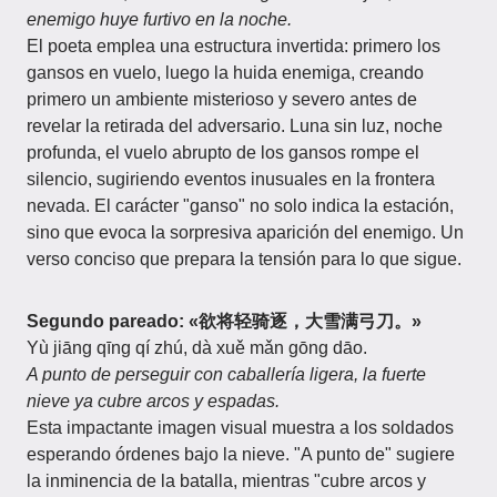
enemigo huye furtivo en la noche.
El poeta emplea una estructura invertida: primero los
gansos en vuelo, luego la huida enemiga, creando
primero un ambiente misterioso y severo antes de
revelar la retirada del adversario. Luna sin luz, noche
profunda, el vuelo abrupto de los gansos rompe el
silencio, sugiriendo eventos inusuales en la frontera
nevada. El carácter "ganso" no solo indica la estación,
sino que evoca la sorpresiva aparición del enemigo. Un
verso conciso que prepara la tensión para lo que sigue.
Segundo pareado:
«欲将轻骑逐，大雪满弓刀。»
Yù jiāng qīng qí zhú, dà xuě mǎn gōng dāo.
A punto de perseguir con caballería ligera, la fuerte
nieve ya cubre arcos y espadas.
Esta impactante imagen visual muestra a los soldados
esperando órdenes bajo la nieve. "A punto de" sugiere
la inminencia de la batalla, mientras "cubre arcos y