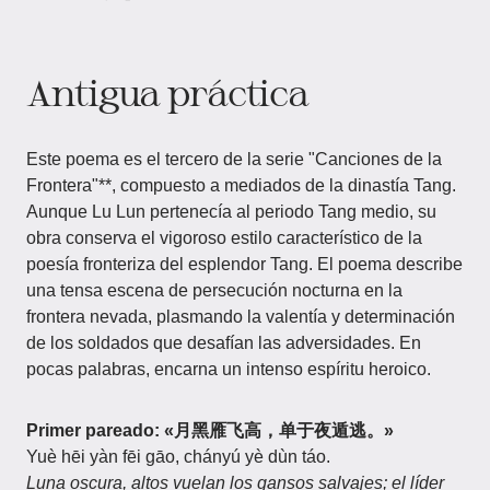
Antigua práctica
Este poema es el tercero de la serie "Canciones de la
Frontera"**, compuesto a mediados de la dinastía Tang.
Aunque Lu Lun pertenecía al periodo Tang medio, su
obra conserva el vigoroso estilo característico de la
poesía fronteriza del esplendor Tang. El poema describe
una tensa escena de persecución nocturna en la
frontera nevada, plasmando la valentía y determinación
de los soldados que desafían las adversidades. En
pocas palabras, encarna un intenso espíritu heroico.
Primer pareado:
«月黑雁飞高，单于夜遁逃。»
Yuè hēi yàn fēi gāo, chányú yè dùn táo.
Luna oscura, altos vuelan los gansos salvajes; el líder