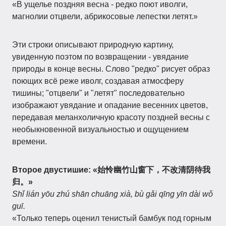
«В ущелье поздняя весна - редко поют иволги,
магнолии отцвели, абрикосовые лепестки летят.»
Эти строки описывают природную картину,
увиденную поэтом по возвращении - увядание
природы в конце весны. Слово "редко" рисует образ
поющих всё реже иволг, создавая атмосферу
тишины; "отцвели" и "летят" последовательно
изображают увядание и опадание весенних цветов,
передавая меланхоличную красоту поздней весны с
необыкновенной визуальностью и ощущением
времени.
Второе двустишие:
«始怜幽竹山窗下，不改清阴待我
归。»
Shǐ lián yōu zhú shān chuāng xià, bù gǎi qīng yīn dài wǒ
guī.
«Только теперь оценил тенистый бамбук под горным