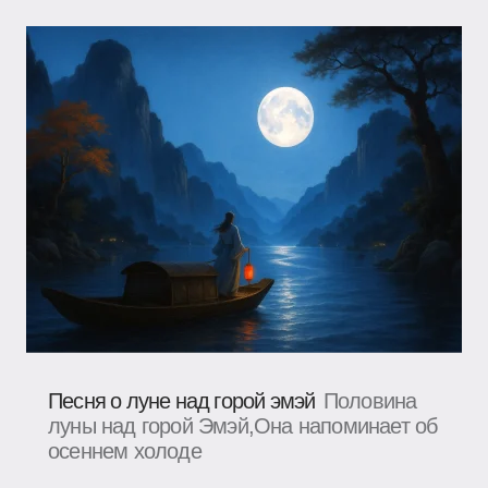
Песня о луне над горой эмэй
Половина
луны над горой Эмэй,Она напоминает об
осеннем холоде