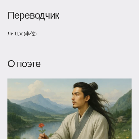
Переводчик
Ли Цзо(李佐)
О поэте