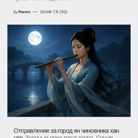
by
Poems
2024年 7月 29日
Отправление за город ян чиновника хан
чао
Зеленые реки текут вдаль,Синие