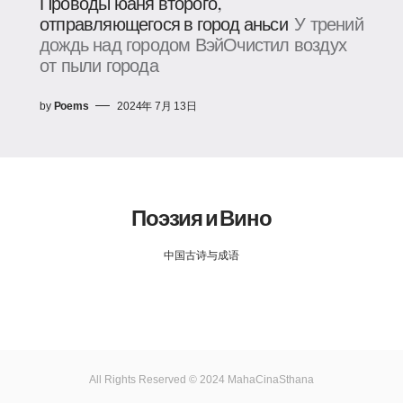
Проводы юаня второго,
отправляющегося в город аньси
У трений
дождь над городом ВэйОчистил воздух
от пыли города
by
Poems
2024年 7月 13日
Поэзия и Вино
中国古诗与成语
All Rights Reserved © 2024 MahaCinaSthana