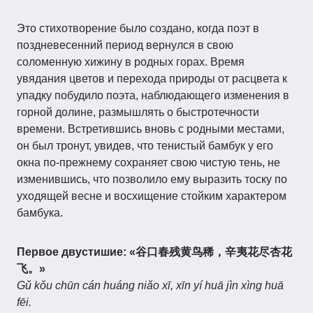
Это стихотворение было создано, когда поэт в
поздневесенний период вернулся в свою
соломенную хижину в родных горах. Время
увядания цветов и перехода природы от расцвета к
упадку побудило поэта, наблюдающего изменения в
горной долине, размышлять о быстротечности
времени. Встретившись вновь с родными местами,
он был тронут, увидев, что тенистый бамбук у его
окна по-прежнему сохраняет свою чистую тень, не
изменившись, что позволило ему выразить тоску по
уходящей весне и восхищение стойким характером
бамбука.
Первое двустишие:
«谷口春残黄鸟稀，辛夷花尽杏花
飞。»
Gǔ kǒu chūn cán huáng niǎo xī, xīn yí huā jìn xìng huā
fēi.