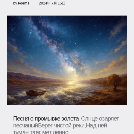
by
Poems
2024年 7月 15日
Песня о промывке золота
Слнце озаряет
песчаныйБерег чистой реки,Над ней
туман тает медленно