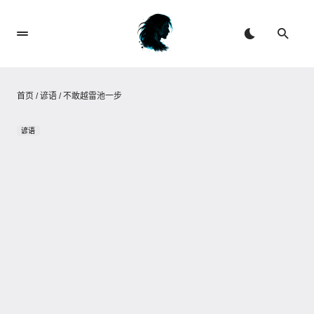
首页
/
谚语
/
不敢越雷池一步
谚语