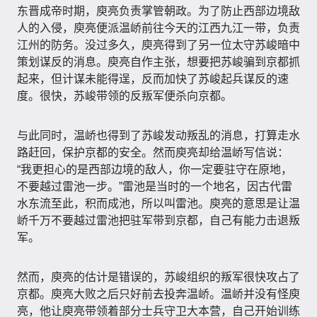
东晋成帝时期，庾亮负责掌管朝政。为了防止西部边境敌
人的入侵，庾亮便派温峤前往今天的江西九江一带，负责
江州的防务。没过多久，庾亮得到了另一位太守苏峻暗中
策划谋反的消息。庾亮自作主张，想要把苏峻骗到京都抓
起来，但计谋未能得逞，反而加快了苏峻起兵谋反的速
度。很快，苏峻带领的反叛军便杀向京都。
与此同时，温峤也得到了苏峻发动叛乱的消息，打算走水
路赶回，保护京都的安全。然而庾亮却给温峤写信说：
“我更担心的是西部边境的敌人，你一定要驻守在原地，
不要越过雷池一步。”雷池是当时的一个地名，因古代雷
水东流至此，积而成池，所以叫雷池。庾亮的意思是让温
峤千万不要越过雷池把驻军带到京都，自己有能力击退叛
军。
然而，庾亮的估计是错误的，苏峻组织的叛军很快攻占了
京都。庾亮大败之后只好前去投奔温峤。温峤并没有怪庾
亮，他让庾亮带领着部分士兵守卫大本营，自己开始训练