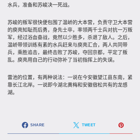
水兵，准备和苏峻决一死战。
苏峻的叛军很快便包围了温峤的大本营，负责守卫大本营
的庾亮知耻而后勇，身先士卒，率领两千士兵对抗一万叛
军，经过浴血奋战，竟然以少胜多，杀退了敌人。之后，
温峤带领训练有素的水兵赶来与庾亮汇合，两人共同带
兵，乘胜追击，最终击败了苏峻，夺回京都，平定了叛
乱。庾亮用自己的行动弥补了当初指挥上的失误。
雷池的位置，有两种说法：一说在今安徽望江县东南，紧
靠长江北岸。一说即今湖北黄梅和安徽宿松共有的龙感
湖。
SHARE
TWEET