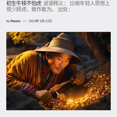
初生牛犊不怕虎
谚语释义： 比喻年轻人思想上
很少顾虑，敢作敢为。 出处：
by
Poems
2024年 3月 13日