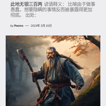
此地无银三百两
谚语释义： 比喻由于做事
愚蠢，想要隐瞒的事情反而被暴露得更加
彻底。 出处：
by
Poems
2024年 3月 16日