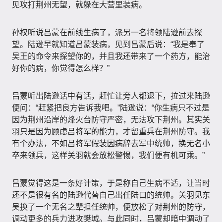
见攻打荆州无望，就躲在大营里装病。
孙权听说吕蒙在前线生病了，派另一名将领陆逊前去探
望。陆逊早就知道吕蒙装病，见到吕蒙后说：“我是奉了
吴王的命令来探望你的，并且我还带来了一个药方，能治
好你的病，你觉得怎么样？”
吕蒙听出陆逊话中有话，赶忙让旁人都退下，拉过来陆逊
便问：“赶紧把良方告诉我吧。”陆逊说：“你生病只不过是
因为荆州沿岸的烽火台防守严密，无法攻下荆州。其实关
羽只是因为顾虑吕将军的能力，才留重兵在荆州防守。我
有个办法，不如吕将军假装因病辞去军中统帅，换无名小
卒来领兵，这样关羽就会放松警惕，我们便有机可乘。”
吕蒙觉得这是一条好计策，于是称自己生病不适，让当时
还不是很有名的陆逊代替自己出任陆口的统帅。关羽见东
吴换了一个无名之辈担任统帅，便放松了对荆州的防守，
调动更多的兵力进攻樊城。与此同时，吕蒙却暗中调动了