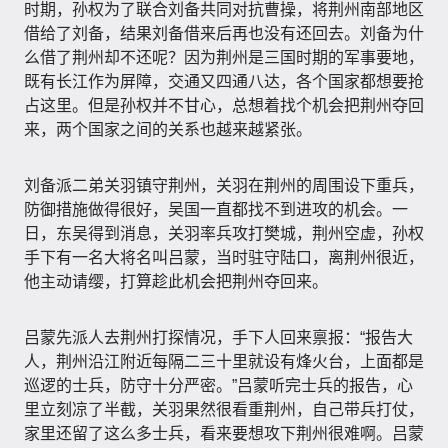
时期，孙权为了联合刘备共同对抗曹操，将荆州南部地区
借给了刘备，结果刘备借来后再也没有还回去。刘备为什
么借了荆州却不还呢？因为荆州是三国时期的军事要地，
既有长江作为屏障，交通又四通八达，各个国家都想要抢
占这里。但是孙权并不甘心，总想着找个机会把荆州夺回
来，两个国家之间的关系也越来越紧张。
刘备派二弟关羽镇守荆州，关羽在荆州的周围设下重兵，
防御措施做得很好，吴国一直都找不到进攻的机会。一
日，东吴得到消息，关羽率兵攻打樊城，荆州空虚，孙权
手下有一名大将名叫吕蒙，当时驻守陆口，离荆州很近，
他主动请缨，打算趁此机会把荆州夺回来。
吕蒙先派人去荆州打探情况，手下人回来禀报：“报告大
人，荆州沿江附近每隔二三十里就设有烽火台，上面都是
巡逻的士兵，防守十分严密。”吕蒙听完士兵的报告，心
里立刻凉了半截，关羽果然很看重荆州，自己带兵打仗，
家里还留了这么多士兵，看来要想攻下荆州很难啊。吕蒙