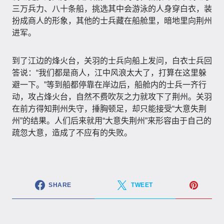
三万兵力、八十条船，挑选其中会游泳的人身穿白衣，装
扮成商人的形象，其他的士兵藏在船舱里，暗地里向荆州
进军。
到了江边的烽火台，关羽的士兵向船上发问，白衣士兵回
答说：“我们都是商人，江中风浪太大了，打算在这里躲
避一下。”等到船都停靠在岸边后，船舱内的士兵一齐行
动，攻占烽火台，自然不费吹灰之力就攻下了荆州。关羽
在前方得知荆州失守，捶胸顿足，却只能接受“大意失荆
州”的结果。人们后来就用“大意失荆州”来形容由于自己的
疏忽大意，造成了不应有的失败。
SHARE
TWEET