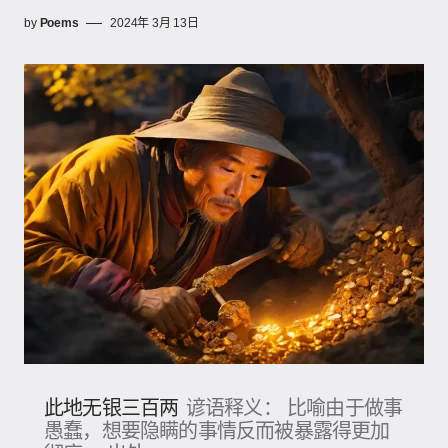
by
Poems
2024年 3月 13日
此地无银三百两
谚语释义： 比喻由于做事
愚蠢，想要隐瞒的事情反而被暴露得更加