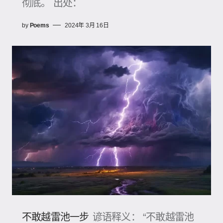
彻底。 出处：
by
Poems
2024年 3月 16日
不敢越雷池一步
谚语释义： “不敢越雷池