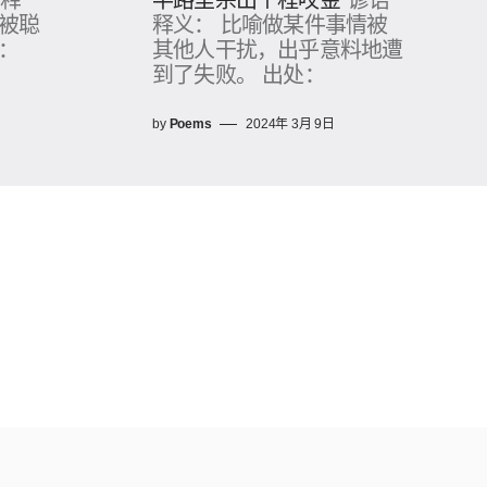
语释
半路里杀出个程咬金
谚语
而被聪
释义： 比喻做某件事情被
：
其他人干扰，出乎意料地遭
到了失败。 出处：
by
Poems
2024年 3月 9日