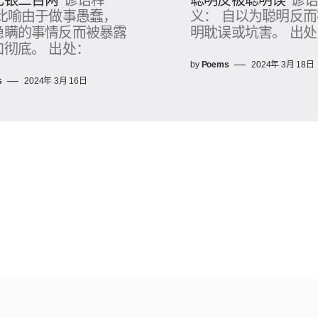
无银三百两
谚语释
聪明反被聪明误
谚
 比喻由于做事愚蠢，
义： 自以为聪明反
隐瞒的事情反而被暴露
明耽误或坑害。 出处
加彻底。 出处：
by
Poems
2024年 3月 18日
s
2024年 3月 16日