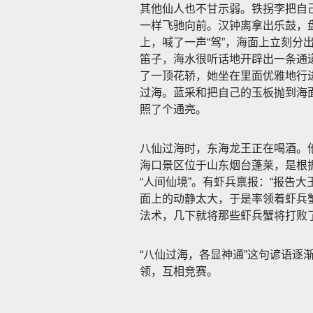
其他仙人也不甘示弱。铁拐李把自
一样飞驰向前。汉钟离拿出乐鼓，
上，喊了一声“驾”，海面上立刻分
笛子，海水很听话地开辟出一条通
了一顶花轿，她坐在里面优雅地行
过海。蓝采和把自己的玉板抛到海
照了个通亮。
八仙过海时，东海龙王正在喝酒。他
海口景区位于山东烟台蓬莱，是根据
“人间仙境”。有虾兵禀报：“报告
面上的动静太大，于是率领着虾兵
法术，几下就将那些虾兵蟹将打败
“八仙过海，各显神通”这句谚语逐
领，互相竞赛。