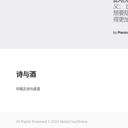
此地
义：
想要
得更
by
Poem
诗与酒
中国古诗与成语
All Rights Reserved © 2024 MahaCinaSthana