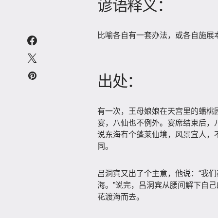
谚语释义：
比喻各自有一套办法，或各自施展
出处：
有一次，王母娘娘在天宫里的蟠桃
宴，八仙也不例外。宴席结束后，
说东海有个蓬莱仙境，风景宜人，
同。
吕洞宾又出了个主意，他说：“我
海。”说完，吕洞宾从腰间解下自
花渡海而去。