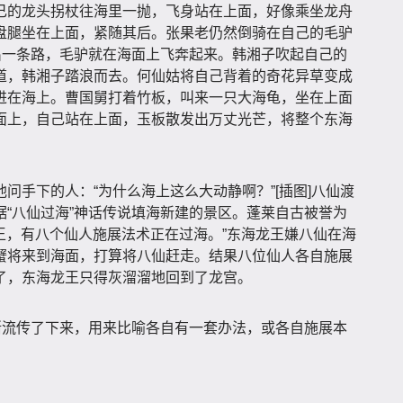
己的龙头拐杖往海里一抛，飞身站在上面，好像乘坐龙舟
盘腿坐在上面，紧随其后。张果老仍然倒骑在自己的毛驴
出一条路，毛驴就在海面上飞奔起来。韩湘子吹起自己的
道，韩湘子踏浪而去。何仙姑将自己背着的奇花异草变成
进在海上。曹国舅打着竹板，叫来一只大海龟，坐在上面
面上，自己站在上面，玉板散发出万丈光芒，将整个东海
问手下的人：“为什么海上这么大动静啊？”[插图]八仙渡
“八仙过海”神话传说填海新建的景区。蓬莱自古被誉为
大王，有八个仙人施展法术正在过海。”东海龙王嫌八仙在海
蟹将来到海面，打算将八仙赶走。结果八位仙人各自施展
了，东海龙王只得灰溜溜地回到了龙宫。
渐流传了下来，用来比喻各自有一套办法，或各自施展本