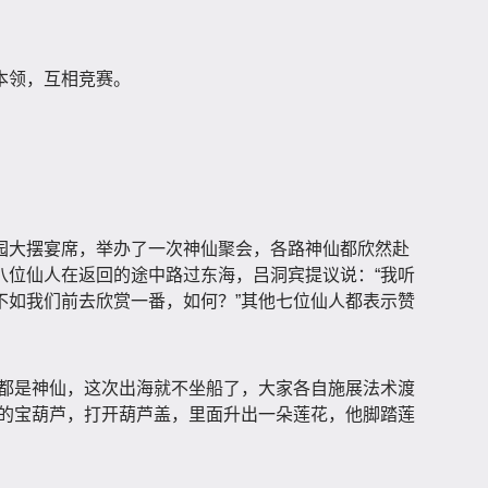
本领，互相竞赛。
园大摆宴席，举办了一次神仙聚会，各路神仙都欣然赴
八位仙人在返回的途中路过东海，吕洞宾提议说：“我听
不如我们前去欣赏一番，如何？”其他七位仙人都表示赞
们都是神仙，这次出海就不坐船了，大家各自施展法术渡
己的宝葫芦，打开葫芦盖，里面升出一朵莲花，他脚踏莲