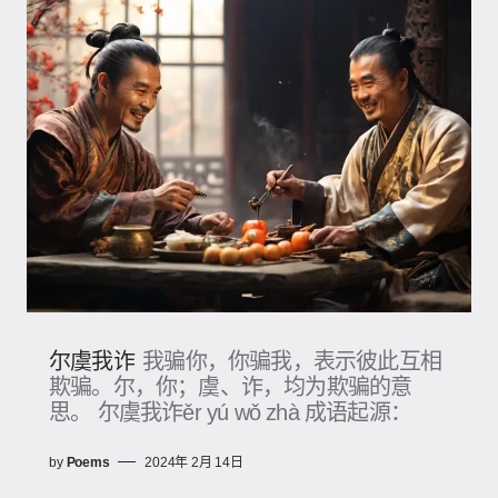
尔虞我诈
我骗你，你骗我，表示彼此互相
欺骗。尔，你；虞、诈，均为欺骗的意
思。 尔虞我诈ěr yú wǒ zhà 成语起源：
by
Poems
2024年 2月 14日