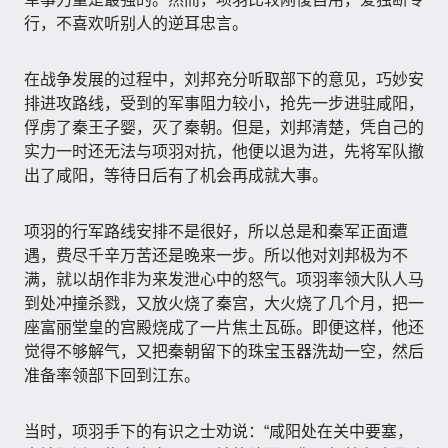
行，不喜欢听别人的逆耳忠言。
在战争发展的过程中，刘邦充分听取部下的意见，巧妙安
排进攻路线，受到的军事阻力较小，抢先一步进驻咸阳，
俘虏了秦王子婴，灭了秦朝。但是，刘邦清楚，凭自己的
实力一时还无法与项羽对抗，他便以退为进，先将军队撤
出了咸阳，等待日后有了机会再成就大事。
项羽的行军路线安排不是很好，所以总是和秦军正面遭
遇，费尽千辛万苦还是晚来一步。所以他对刘邦极为不
满，就以胡作非为来发泄心中的怒气。项羽率领大队人马
到处冲撞杀戮，又放火烧了秦宫，大火烧了几个月，把一
座富丽堂皇的宫殿烧成了一片焦土瓦砾。即便这样，他还
觉得不够解气，又把秦朝留下的珠宝玉器洗劫一空，然后
准备率领部下回到江东。
当时，项羽手下的有识之士劝说：“咸阳处在关中要塞，