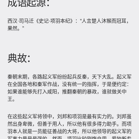
成语起源：
西汉·司马迁《史记·项羽本纪》：“人言楚人沐猴而冠耳，
果然。”
典故：
秦朝末期，各路起义军纷纷起兵反秦，天下大乱。起义军
在全国各地和秦军作战，没有统一的指挥，于是便约定：
如果谁能够先打入咸阳，推翻秦朝的暴政，谁就做关中
王。
在这些起义军将领中，刘邦和项羽是最有实力的。刘邦虽
然出身卑微，但善于用人，所以他有很多得力助手。而项
羽本人就是一员能征善战的大将，所以他领导的起义军的
军事力量是最强的。然而，项羽比较刚愎自用，爱独断专