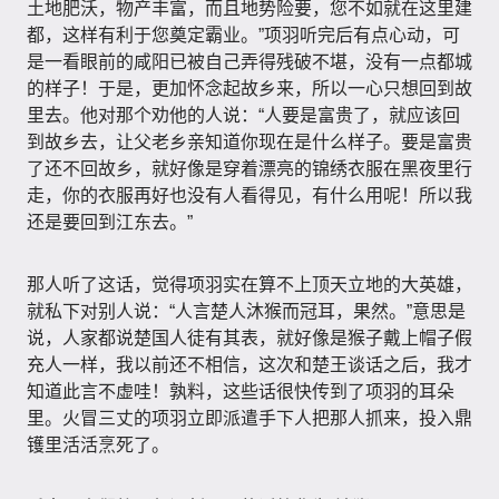
土地肥沃，物产丰富，而且地势险要，您不如就在这里建
都，这样有利于您奠定霸业。”项羽听完后有点心动，可
是一看眼前的咸阳已被自己弄得残破不堪，没有一点都城
的样子！于是，更加怀念起故乡来，所以一心只想回到故
里去。他对那个劝他的人说：“人要是富贵了，就应该回
到故乡去，让父老乡亲知道你现在是什么样子。要是富贵
了还不回故乡，就好像是穿着漂亮的锦绣衣服在黑夜里行
走，你的衣服再好也没有人看得见，有什么用呢！所以我
还是要回到江东去。”
那人听了这话，觉得项羽实在算不上顶天立地的大英雄，
就私下对别人说：“人言楚人沐猴而冠耳，果然。”意思是
说，人家都说楚国人徒有其表，就好像是猴子戴上帽子假
充人一样，我以前还不相信，这次和楚王谈话之后，我才
知道此言不虚哇！孰料，这些话很快传到了项羽的耳朵
里。火冒三丈的项羽立即派遣手下人把那人抓来，投入鼎
镬里活活烹死了。