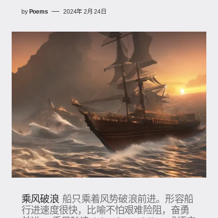
by
Poems
2024年 2月 24日
乘风破浪
船只乘着风势破浪前进。形容船
行进速度很快，比喻不怕艰难险阻，奋勇