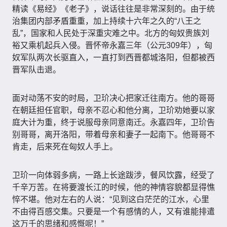
精读《易经》《老子》，说话往往是非常深刻的。由于统
治集团内部矛盾重重，加上持续十六年之久的“八王之
乱”，国家和人民处于深重灾难之中。北方的匈奴贵族刘
裕又乘机起兵入侵。晋怀帝永嘉三年（公元309年），匈
奴军队两次长驱直入，一直打到西晋都城洛阳，但都被西
晋军队击退。
面对动荡不安的时局，卫玠决心把家迁往南方。他的哥哥
在朝廷担任官职，母亲不忍心和他分离，卫玠劝她要以家
庭大计为重，终于说服母亲同意南迁。永嘉四年，卫玠告
别哥哥，离开洛阳，带着母亲和妻子一起南下。他哥哥不
肯走，后来死在匈奴人手上。
卫玠一向体弱多病，一路上长途跋涉，餐风饮露，经受了
千辛万苦。在将要渡长江的时候，他的神情容貌都显得憔
悴不堪。他对左右的人说：“见到这白茫茫的江水，心里
不由得百感交集。只要是一个有感情的人，又有谁能排遣
这万千的思绪和感慨呢！”