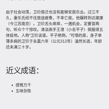
由于社会动荡，卫玠南迁也没有能够安居乐业。过江不
久，妻乐氏经不住旅途疲惫，不幸亡故。他辗转到达建康
（今江苏南京）。卫玠舌头痒痒，一遇机会，定要冒两
句，听众个个惊叹。清谈高手王澄（小名平子）佩服得五
体投地。人称“卫玠谈道，平子绝倒。”可惜的是，身子单
薄多病的卫玠于永嘉六年（公元312年）溘然长逝，年龄
还未满三十岁。
近义成语：
感慨万千
五味杂陈