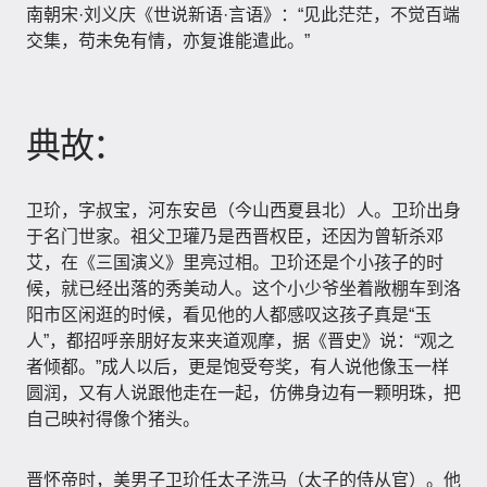
南朝宋·刘义庆《世说新语·言语》：“见此茫茫，不觉百端
交集，苟未免有情，亦复谁能遣此。”
典故：
卫玠，字叔宝，河东安邑（今山西夏县北）人。卫玠出身
于名门世家。祖父卫瓘乃是西晋权臣，还因为曾斩杀邓
艾，在《三国演义》里亮过相。卫玠还是个小孩子的时
候，就已经出落的秀美动人。这个小少爷坐着敞棚车到洛
阳市区闲逛的时候，看见他的人都感叹这孩子真是“玉
人”，都招呼亲朋好友来夹道观摩，据《晋史》说：“观之
者倾都。”成人以后，更是饱受夸奖，有人说他像玉一样
圆润，又有人说跟他走在一起，仿佛身边有一颗明珠，把
自己映衬得像个猪头。
晋怀帝时，美男子卫玠任太子洗马（太子的侍从官）。他