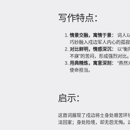
写作特点：
情景交融，寓情于景：
词人以
巧妙融入戍边军人内心的孤寂
对比鲜明，情感深沉：
以“衡
不寐”的苦闷，形成强烈对比
用典精炼，寓意深刻：
“燕然
使命担当。
启示：
这首词展现了戍边将士身处艰苦环
法回家；身处险境，却无怨无悔。