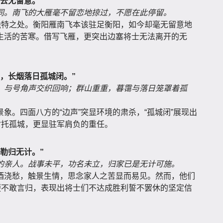
去无留意。”
同。南飞的大雁毫不留恋地掠过，不愿在此停留。
独特之处。衡阳雁南飞本该驻足衡阳，如今却毫无留意地
生活的苦寒。借写飞雁，更突出边塞将士无法离开的无
，长烟落日孤城闭。”
，与号角声交织回响；群山重重，暮霭与落日笼罩着孤
象。四面八方的“边声”突显环境的肃杀，“孤城闭”展现出
衬托孤城，更显驻军肩负的重任。
勒归无计。”
的亲人。战事未平，功名未立，归家已是无计可施。
酒浇愁，触景生情，思念家人之苦显而易见。然而，他们
便不敢言归，表现出将士们不达成胜利誓不罢休的坚定信