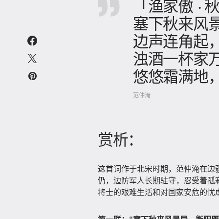
「渔家傲 · 
塞下秋来风
边声连角起
浊酒一杯家
悠悠霜满地
范仲淹
赏析：
这首词作于北宋时期，范仲淹在边
仍，边防军人长期驻守，忍受着孤
将士的艰难生活和对国家安危的忧