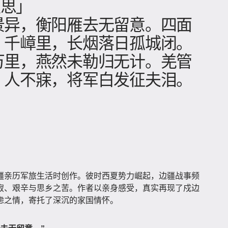
秋思」
景异，衡阳雁去无留意。四面
，千嶂里，长烟落日孤城闭。
万里，燕然未勒归无计。羌管
，人不寐，将军白发征夫泪。
疆亲历军旅生活时创作。彼时西夏势力崛起，边疆战事频
寂、艰辛与思乡之苦。作者以亲身感受，真实再现了戍边
虑之情，寄托了深沉的家国情怀。