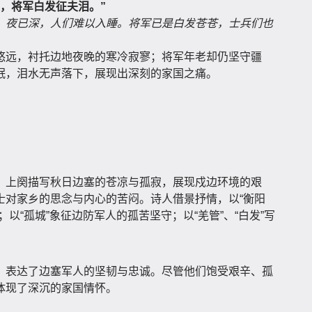
，将军白发征夫泪。”
，夜已深，人们难以入睡。将军已是白发苍苍，士兵们也
悠远，衬托边地夜晚的寒冷寂寥；将军年老却仍坚守疆
眠，泪水无声落下，展现出深刻的家国之痛。
。上阕描写秋日边塞的苍凉与孤寂，展现戍边环境的艰
士对家乡的思念与内心的苦闷。诗人借景抒情，以“衡阳
以“孤城”象征边防军人的孤苦坚守；以“羌管”、“白发”写
，表达了边塞军人的坚韧与忠诚。尽管他们饱受艰辛、孤
体现了深沉的家国情怀。