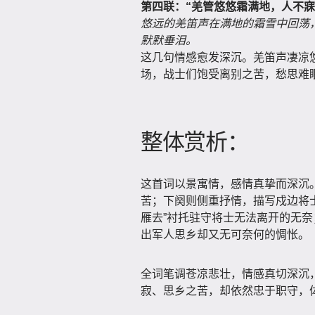
第四联：
“羌管悠悠霜满地，人不寐
悠远的羌笛声在满地的霜雪中回荡
默默垂泪。
这几句情感愈发深沉。羌笛声凄凉
场，战士们饱受离别之苦，愁思难
整体赏析：
这首词以景寓情，感情真挚而深沉
苦；下阕则侧重抒情，描写戍边将
雁去”衬托驻守将士无法离开的无奈；
出军人思乡却又无可奈何的惆怅。
全词笔调苍凉悲壮，情感真切深沉
寂、思乡之苦，却依然忠于职守，