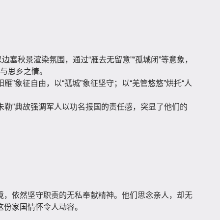
边塞秋景渲染氛围，通过“雁去无留意”“孤城闭”等意象，
与思乡之情。
阳雁”象征自由，以“孤城”象征坚守；以“羌管悠悠”烘托“人
。
未勒”典故强调军人以功名报国的责任感，突显了他们的
境，依然坚守职责的无私奉献精神。他们思念亲人，却无
这份家国情怀令人动容。