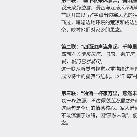
第一联：
“塞下秋来风景异，衡阳雁
秋天来到边塞，景色与江南大不相
首联开篇以“异”字点出边塞风光的
飞过，暗喻边地环境的荒凉和戍边
奈，映衬他们对家乡的思念。
第二联：
“四面边声连角起，千嶂里
四面八方传来风声、马鸣、羌笛声
城，城门已然紧闭。
这一联从听觉与视觉双重描绘边塞景
戍边将士的孤寂与危机。以“千嶂”
第三联：
“浊酒一杯家万里，燕然未
饮一杯浊酒，不由得想起万里之外
这两句是全词的情感核心。军人借
不敢沉湎于愁绪，因“燕然未勒”，
念。