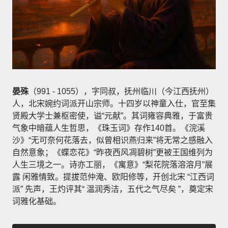
晏殊
（991 - 1055），字同叔，抚州临川（今江西抚州）
人，北宋婉约词派开山宗师。十四岁以神童入仕，官至集
贤殿大学士兼枢密使，谥“元献”。其词雍容典雅，于富贵
气象中暗蕴人生哲思，《珠玉词》存作140首。《浣溪
沙》“无可奈何花落去，似曾相识燕归来”将无常之感融入
自然意象；《蝶恋花》“昨夜西风凋碧树”更被王国维列为
人生三境之一。诗亦工丽，《寓意》“梨花院落溶溶月”展
露 闲雅情致。提拔范仲淹、欧阳修等，开创北宋 “江西词
派” 先声，王灼评其“ 温润秀洁，五代之气尽矣 ”，奠定宋
词雅化基础。