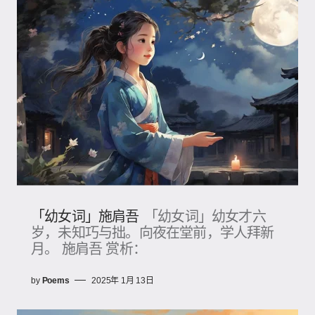
「幼女词」施肩吾
「幼女词」幼女才六
岁，未知巧与拙。向夜在堂前，学人拜新
月​。 施肩吾 赏析：
by
Poems
2025年 1月 13日