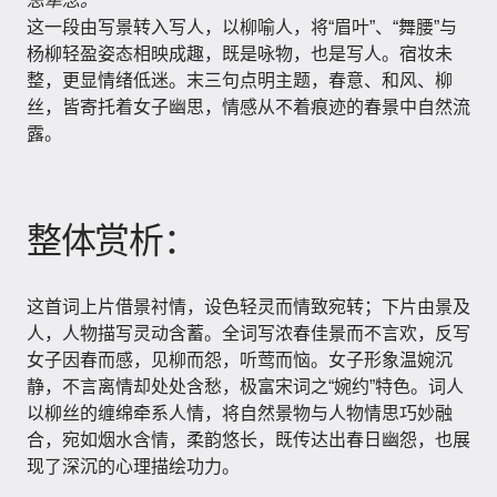
思牵念。
这一段由写景转入写人，以柳喻人，将“眉叶”、“舞腰”与
杨柳轻盈姿态相映成趣，既是咏物，也是写人。宿妆未
整，更显情绪低迷。末三句点明主题，春意、和风、柳
丝，皆寄托着女子幽思，情感从不着痕迹的春景中自然流
露。
整体赏析：
这首词上片借景衬情，设色轻灵而情致宛转；下片由景及
人，人物描写灵动含蓄。全词写浓春佳景而不言欢，反写
女子因春而感，见柳而怨，听莺而恼。女子形象温婉沉
静，不言离情却处处含愁，极富宋词之“婉约”特色。词人
以柳丝的缠绵牵系人情，将自然景物与人物情思巧妙融
合，宛如烟水含情，柔韵悠长，既传达出春日幽怨，也展
现了深沉的心理描绘功力。