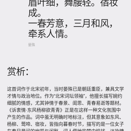
眉叶细，舞腰轻。宿妆
成。
一春芳意，三月和风，
牵系人情。
晏殊
赏析：
这首词作于北宋初年，当时晏殊已是朝廷重臣，兼具文学
才情与政治地位。作为“北宋词坛领袖”，他擅长描写婉约
细腻的情感，尤其钟情于春景、闺思、青春易逝等题材。
《诉衷情·东风杨柳欲青青》正是在这样一种文化氛围中
产生的作品。词中虽无明确时地标注，但其意象如东风、
杨柳、莺啼、宿妆，皆指向暮春时节，描写的是一位女子