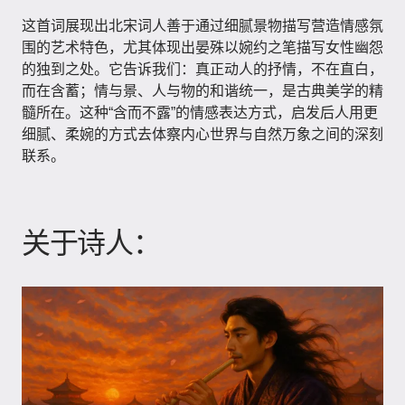
这首词展现出北宋词人善于通过细腻景物描写营造情感氛
围的艺术特色，尤其体现出晏殊以婉约之笔描写女性幽怨
的独到之处。它告诉我们：真正动人的抒情，不在直白，
而在含蓄；情与景、人与物的和谐统一，是古典美学的精
髓所在。这种“含而不露”的情感表达方式，启发后人用更
细腻、柔婉的方式去体察内心世界与自然万象之间的深刻
联系。
关于诗人：