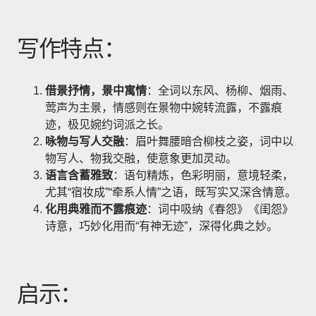
写作特点：
借景抒情，景中寓情
：全词以东风、杨柳、烟雨、
莺声为主景，情感则在景物中婉转流露，不露痕
迹，极见婉约词派之长。
咏物与写人交融
：眉叶舞腰暗合柳枝之姿，词中以
物写人、物我交融，使意象更加灵动。
语言含蓄雅致
：语句精炼，色彩明丽，意境轻柔，
尤其“宿妆成”“牵系人情”之语，既写实又深含情意。
化用典雅而不露痕迹
：词中吸纳《春怨》《闺怨》
诗意，巧妙化用而“有神无迹”，深得化典之妙。
启示：