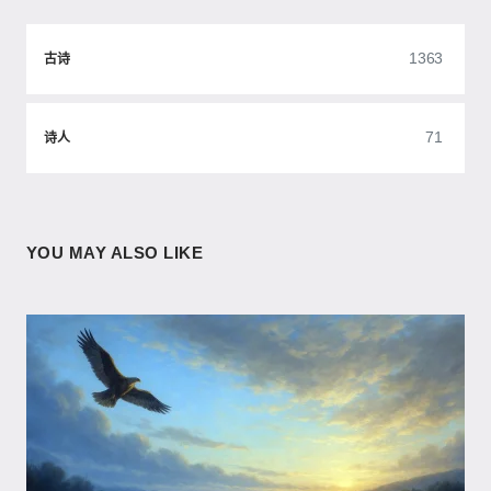
1363
古诗
71
诗人
YOU MAY ALSO LIKE