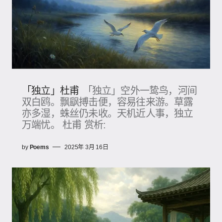
「独立」杜甫
「独立」空外一鸷鸟，河间
双白鸥。飘飖搏击便，容易往来游。草露
亦多湿，蛛丝仍未收。天机近人事，独立
万端忧。 杜甫 赏析:
by
Poems
2025年 3月 16日