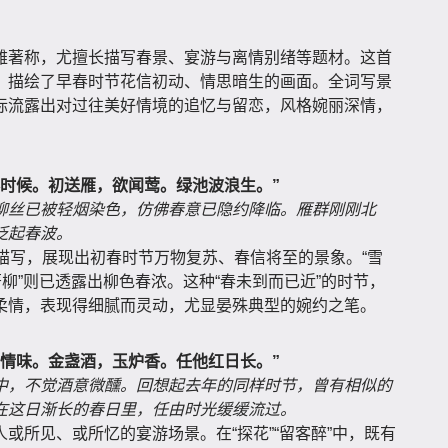
雅著称，尤擅长描写春景、宴游与离情别绪等题材。这首
，描绘了早春时节花信初动、情思暗生的画面。全词写景
际流露出对过往美好情境的追忆与留恋，风格婉丽深情，
春时候。初送雁，欲闻莺。绿池波浪生。”
柳丝已被轻烟染色，仿佛春意已隐约降临。雁群刚刚北
泛起春波。
绿池”的描写，展现出初春时节万物复苏、春信将至的景象。“雪
著柳”则已透露出柳色春浓。这种“春未到而已近”的时节，
柔情，表现得细腻而灵动，尤显晏殊典型的婉约之笔。
年情味。金盏酒，玉炉香。任他红日长。”
中，不觉酒意微醺。回想起去年的同样时节，曾有相似的
在这日渐长的春日里，任由时光缓缓流过。
或所见、或所忆的宴游场景。在“探花”“留客醉”中，既有