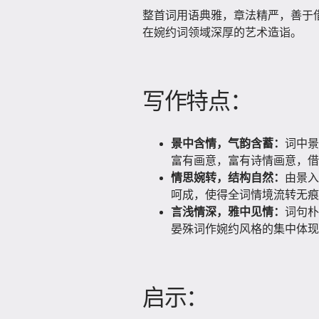
整首词用语典雅，章法精严，善于
在婉约词领域深厚的艺术造诣。
写作特点：
景中含情，气韵含蓄：
词中景
富有画意，富有诗情画意，借
情思婉转，结构自然：
由景入
呵成，使得全词情境流转无痕
言浅情深，雅中见情：
词句朴
晏殊词作婉约风格的集中体现
启示：