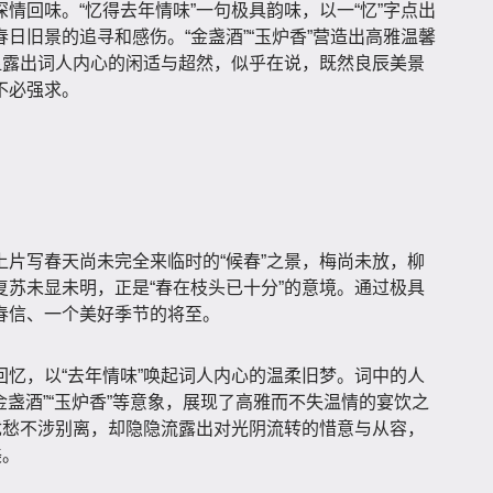
情回味。“忆得去年情味”一句极具韵味，以一“忆”字点出
日旧景的追寻和感伤。“金盏酒”“玉炉香”营造出高雅温馨
显露出词人内心的闲适与超然，似乎在说，既然良辰美景
不必强求。
片写春天尚未完全来临时的“候春”之景，梅尚未放，柳
苏未显未明，正是“春在枝头已十分”的意境。通过极具
春信、一个美好季节的将至。
忆，以“去年情味”唤起词人内心的温柔旧梦。词中的人
金盏酒”“玉炉香”等意象，展现了高雅而不失温情的宴饮之
忧愁不涉别离，却隐隐流露出对光阴流转的惜意与从容，
美。