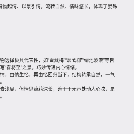
借物起情、以景引情，流转自然、情味悠长，体现了晏殊
物选择极具代表性，如“雪藏梅”“烟著柳”“绿池波浪”等皆
写“春将至”之景，巧妙传递内心情绪。
情，由情生忆，再由忆回归当下，结构转承自然，一气
。
素浅显，但情思蕴藉深长，善于于无声处动人心弦，是
。