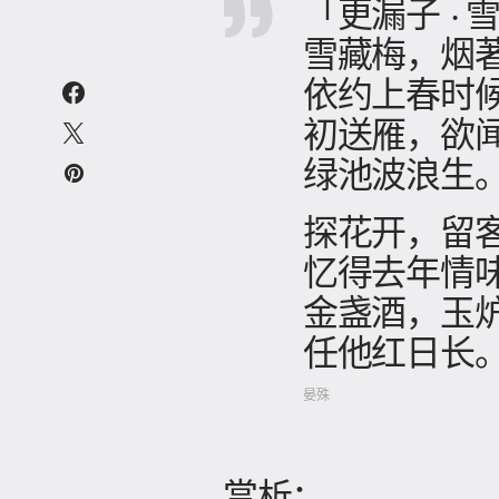
「更漏子 · 
雪藏梅，烟
依约上春时
初送雁，欲
绿池波浪生
探花开，留
忆得去年情
金盏酒，玉
任他红日长
晏殊
赏析：