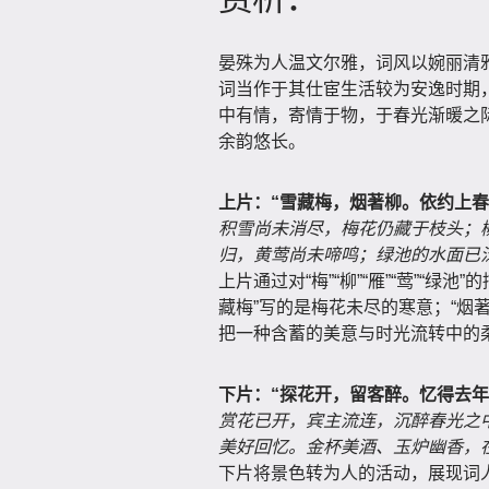
晏殊为人温文尔雅，词风以婉丽清
词当作于其仕宦生活较为安逸时期
中有情，寄情于物，于春光渐暖之
余韵悠长。
上片：“雪藏梅，烟著柳。依约上
积雪尚未消尽，梅花仍藏于枝头；
归，黄莺尚未啼鸣；绿池的水面已
上片通过对“梅”“柳”“雁”“莺”“
藏梅”写的是梅花未尽的寒意；“烟
把一种含蓄的美意与时光流转中的
下片：“探花开，留客醉。忆得去
赏花已开，宾主流连，沉醉春光之
美好回忆。金杯美酒、玉炉幽香，
下片将景色转为人的活动，展现词人