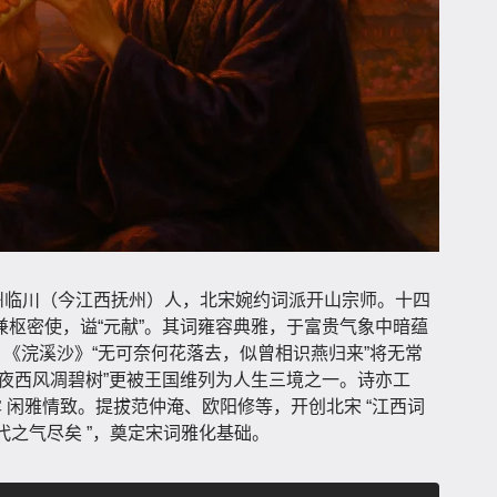
叔，抚州临川（今江西抚州）人，北宋婉约词派开山宗师。十四
枢密使，谥“元献”。其词雍容典雅，于富贵气象中暗蕴
。《浣溪沙》“无可奈何花落去，似曾相识燕归来”将无常
夜西风凋碧树”更被王国维列为人生三境之一。诗亦工
露 闲雅情致。提拔范仲淹、欧阳修等，开创北宋 “江西词
五代之气尽矣 ”，奠定宋词雅化基础。