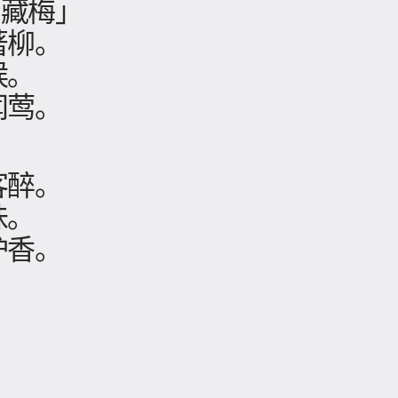
雪藏梅」
著柳。
候。
闻莺。
。
客醉。
味。
炉香。
。