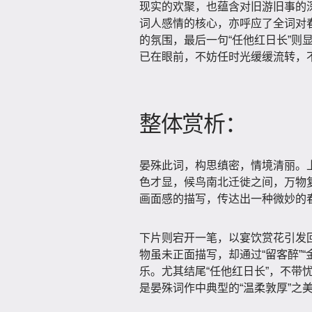
现实的欢聚，也蕴含对旧游旧事的深
词人感情的核心，亦呼应了全词对春
的氛围，最后一句“任他红日长”则
已在眼前，不妨任时光缓缓流转，
整体赏析：
晏殊此词，构思缜密，情境清丽。上
色才显，候鸟南北迁徙之间，万物复
画面感的描写，传达出一种微妙的
下片则宕开一笔，以宴饮赏花引发回
物虽未正面描写，却通过“留客醉”“
乐。尤其结尾“任他红日长”，不带
是晏殊词作中典型的“温柔敦厚”之