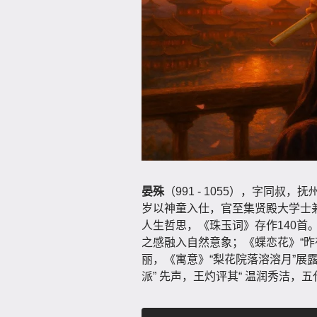
晏殊
（991 - 1055），字同
岁以神童入仕，官至集贤殿大学士兼
人生哲思，《珠玉词》存作140首
之感融入自然意象；《蝶恋花》“昨
丽，《寓意》“梨花院落溶溶月”展
派” 先声，王灼评其“ 温润秀洁，