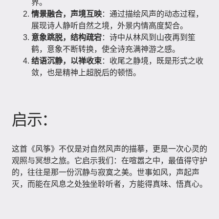
界。
情景融合，声境互映
：通过描绘风声的动态过程，
展现诗人静听自然之境，外景内情高度契合。
意象跳脱，结构疏宕
：诗中从林风到山夜再到笙
鹤，意象不断转换，使全诗充满神游之感。
结语沉静，以禅收束
：收尾之静境，既是形式之收
敛，也是精神上超脱后的顿悟。
启示：
这首《风筝》不仅是对自然风声的描摹，更是一次心灵的
观照与冥想之旅。它启示我们：在喧嚣之中，最值得守护
的，往往是那一份沉静与寂寞之美。世事如风，声起声
灭，而能在风息之处独坐聆听者，方能得真味、悟真心。