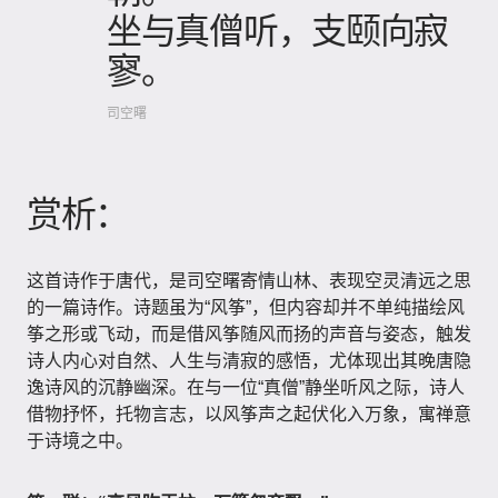
坐与真僧听，支颐向寂
寥。
司空曙
赏析：
这首诗作于唐代，是司空曙寄情山林、表现空灵清远之思
的一篇诗作。诗题虽为“风筝”，但内容却并不单纯描绘风
筝之形或飞动，而是借风筝随风而扬的声音与姿态，触发
诗人内心对自然、人生与清寂的感悟，尤体现出其晚唐隐
逸诗风的沉静幽深。在与一位“真僧”静坐听风之际，诗人
借物抒怀，托物言志，以风筝声之起伏化入万象，寓禅意
于诗境之中。