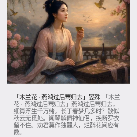
「木兰花 · 燕鸿过后莺归去」晏殊
「木兰
花 · 燕鸿过后莺归去」燕鸿过后莺归去，
细算浮生千万绪。长于春梦几多时？散似
秋云无觅处。闻琴解佩神仙侣，挽断罗衣
留不住。劝君莫作独醒人，烂醉花间应有
数。