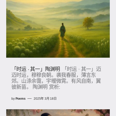
「时运 · 其一」陶渊明
「时运 · 其一」迈
迈时运，穆穆良朝。袭我春服，薄言东
郊。山涤余霭，宇暧微霄。有风自南，翼
彼新苗。 陶渊明 赏析:
by
Poems
2025年 3月 18日