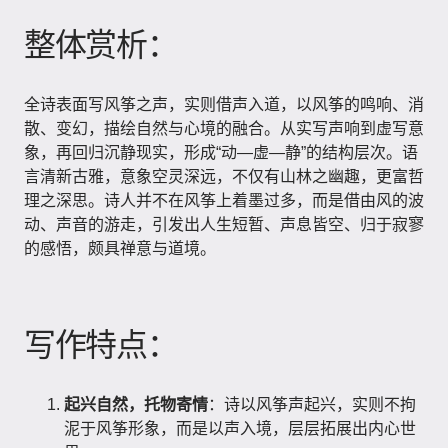
整体赏析：
全诗表面写风筝之声，实则借声入道，以风筝的鸣响、消
散、变幻，描绘自然与心境的融合。从实写声响到虚写意
象，再回归沉静现实，形成“动—虚—静”的结构层次。语
言清新古雅，意象空灵深远，不仅有山林之幽趣，更富哲
理之深思。诗人并不在风筝上着墨过多，而是借由风的波
动、声音的游走，引发出人生短暂、声息皆空、归于寂寥
的感悟，颇具禅意与道境。
写作特点：
起兴自然，托物寄情
：诗以风筝声起兴，实则不拘
泥于风筝形象，而是以声入境，层层拓展出内心世