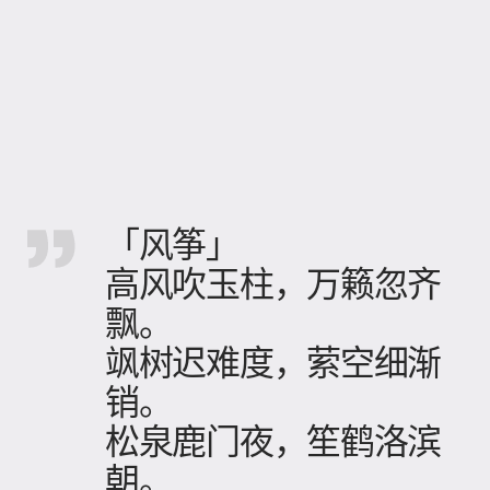
「风筝」
高风吹玉柱，万籁忽齐
飘。
飒树迟难度，萦空细渐
销。
松泉鹿门夜，笙鹤洛滨
朝。