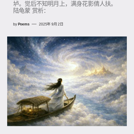
垆。觉后不知明月上，满身花影倩人扶。
陆龟蒙 赏析：
by
Poems
2025年 9月 2日