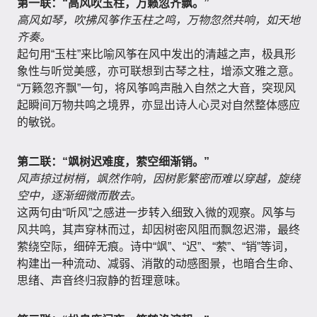
第一联：“高风吹玉柱，万籁忽齐飘。”
高风如琴，吹拂风筝作玉柱之鸣，万物忽然共响，如天地
齐奏。
起句用“玉柱”来比喻风筝在风中发出的清越之声，极具形
象性与听觉美感，亦可联想到古琴之柱，增添文雅之意。
“万籁忽齐飘”一句，将风筝鸣声融入自然之大音，突现风
起瞬间万物共鸣之境界，亦显出诗人心灵对自然整体感应
的敏锐。
第二联：“飒树迟难度，萦空细渐销。”
风声掠过树梢，飒然作响，因树影繁密而难以穿越，旋绕
空中，逐渐细微而散去。
这两句由“听风”之感进一步转入细致入微的观察。风筝与
风共鸣，其声穿林而过，却因树密风阻而飘忽迟滞，最终
萦绕空际，细碎无痕。诗中“飒”、“迟”、“萦”、“销”等词，
构建出一种流动、减弱、消散的动感图景，也暗合生命、
思绪、声音终归寂静的哲理意味。