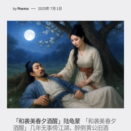
by
Poems
2025年 7月 1日
「和袭美春夕酒醒」陆龟蒙
「和袭美春夕
酒醒」几年无事傍江湖，醉倒黄公旧酒