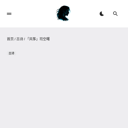
首页
/
古诗
/
「风筝」司空曙
古诗