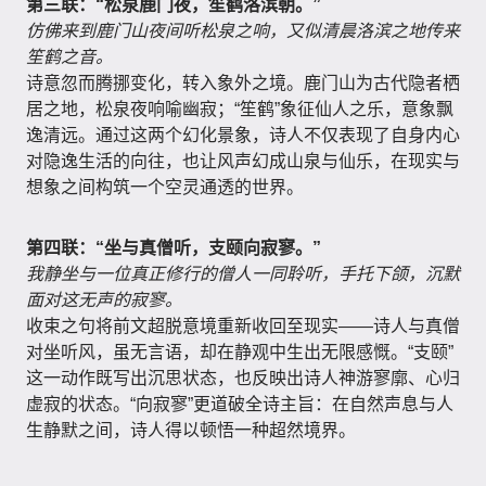
第三联：“松泉鹿门夜，笙鹤洛滨朝。”
仿佛来到鹿门山夜间听松泉之响，又似清晨洛滨之地传来
笙鹤之音。
诗意忽而腾挪变化，转入象外之境。鹿门山为古代隐者栖
居之地，松泉夜响喻幽寂；“笙鹤”象征仙人之乐，意象飘
逸清远。通过这两个幻化景象，诗人不仅表现了自身内心
对隐逸生活的向往，也让风声幻成山泉与仙乐，在现实与
想象之间构筑一个空灵通透的世界。
第四联：“坐与真僧听，支颐向寂寥。”
我静坐与一位真正修行的僧人一同聆听，手托下颌，沉默
面对这无声的寂寥。
收束之句将前文超脱意境重新收回至现实——诗人与真僧
对坐听风，虽无言语，却在静观中生出无限感慨。“支颐”
这一动作既写出沉思状态，也反映出诗人神游寥廓、心归
虚寂的状态。“向寂寥”更道破全诗主旨：在自然声息与人
生静默之间，诗人得以顿悟一种超然境界。