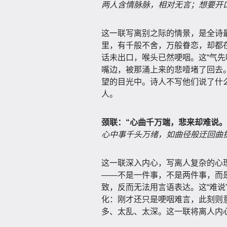
两人含情脉脉，相对无言；想要开
这一联写离别之际的情景，是全诗最
里，有千般不舍，万般眷恋，却都在
话未出口，喉头已然哽咽。这“气先
嘴边，被那涌上来的悲噎堵了回去
望的目光中。诗人不写他们说了什
人。
颈联：“心曲千万端，悲来却难说。
心中事千头万绪，如曲径般迂回曲
这一联深入内心，写离人复杂的心理
——不是一件事，不是两件事，而是
致，反而无法用言语表达。这“难说
化：刚才还只是哽咽难言，此刻则
多、太乱、太深。这一联将离人内