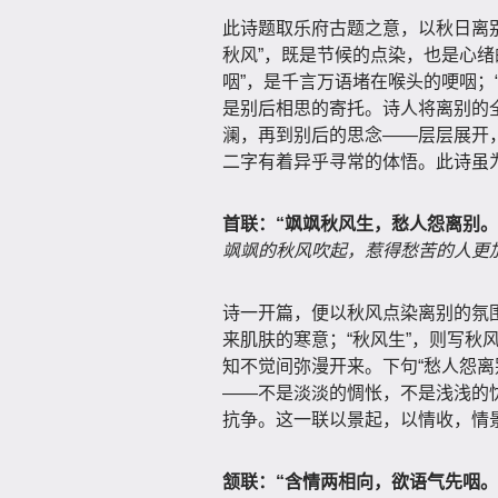
此诗题取乐府古题之意，以秋日离
秋风”，既是节候的点染，也是心绪
咽”，是千言万语堵在喉头的哽咽；
是别后相思的寄托。诗人将离别的
澜，再到别后的思念——层层展开，
二字有着异乎寻常的体悟。此诗虽
首联：“飒飒秋风生，愁人怨离别。
飒飒的秋风吹起，惹得愁苦的人更
诗一开篇，便以秋风点染离别的氛围
来肌肤的寒意；“秋风生”，则写秋
知不觉间弥漫开来。下句“愁人怨离
——不是淡淡的惆怅，不是浅浅的
抗争。这一联以景起，以情收，情
颔联：“含情两相向，欲语气先咽。