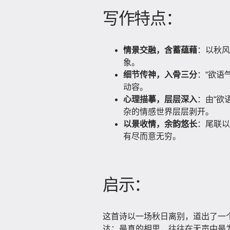
写作特点：
情景交融，含蓄蕴藉
：以秋风
象。
细节传神，入骨三分
：“欲语
动容。
心理描摹，层层深入
：由“欲
杂的情感世界层层剥开。
以景收情，余韵悠长
：尾联以
有尽而意无穷。
启示：
这首诗以一场秋日离别，道出了一
达；最真的相思，往往在无声中最