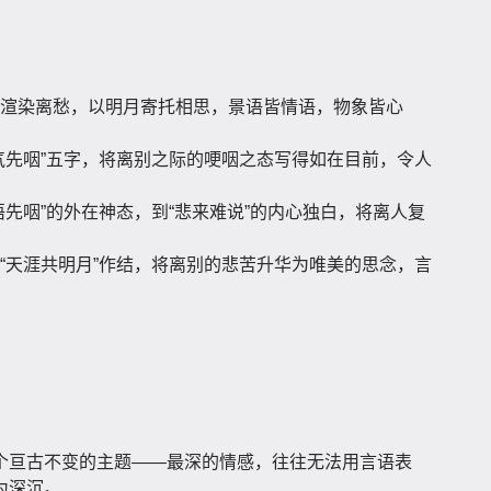
渲染离愁，以明月寄托相思，景语皆情语，物象皆心
气先咽”五字，将离别之际的哽咽之态写得如在目前，令人
语先咽”的外在神态，到“悲来难说”的内心独白，将离人复
“天涯共明月”作结，将离别的悲苦升华为唯美的思念，言
个亘古不变的主题——最深的情感，往往无法用言语表
为深沉。