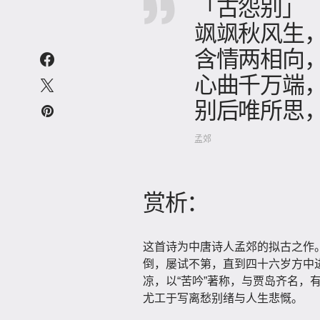
「古怨别」
飒飒秋风生
含情两相向
心曲千万端
别后唯所思
孟郊
赏析：
这首诗为中唐诗人孟郊的拟古之作
倒，屡试不第，直到四十六岁方中
凉，以“苦吟”著称，与贾岛齐名，
尤工于写离愁别绪与人生悲慨。