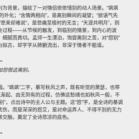
别为背景，描绘了一对情侣依依惜别的动人场景。“飒飒
的外化；“含情两相向”，是离别瞬间的凝望；“欲语气先
“悲来却难说”，是悲痛至极时的无言；“天涯共明月”，则
全过程——从节候的触发，到临别的情景，到内心的波
细腻而真切。孟郊一生漂泊，饱尝离别之苦，对“怨别”
为拟古，却字字从肺腑流出，非深于情者不能道。
”
加怨恨这离别。
。“飒飒”二字，摹写秋风之声，既有听觉的萧瑟，也带
风渐起、由无到有的过程，仿佛这愁绪也如秋风一般，不
别”，点出诗中的主人公与主题。这“怨”字，是全诗的基调
忧伤，而是深深的怨艾，是对命运弄人、不得不别的无力
景交融，奠定了全诗悲凉的底色。
”