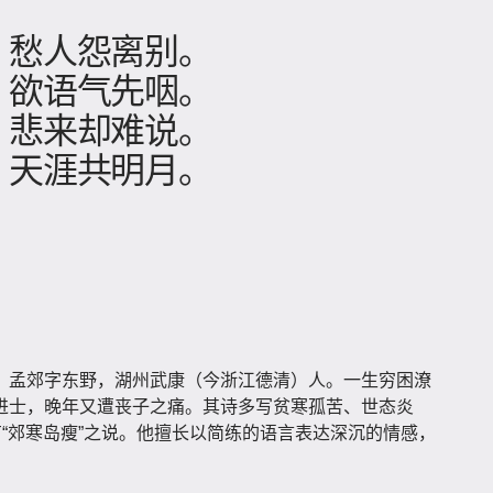
，愁人怨离别。
，欲语气先咽。
，悲来却难说。
，天涯共明月。
。孟郊字东野，湖州武康（今浙江德清）人。一生穷困潦
进士，晚年又遭丧子之痛。其诗多写贫寒孤苦、世态炎
有“郊寒岛瘦”之说。他擅长以简练的语言表达深沉的情感，