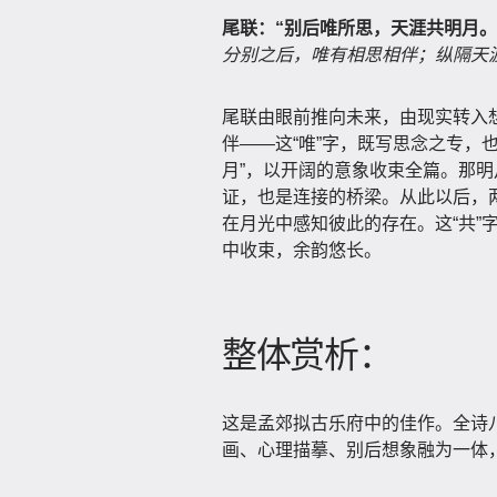
尾联：“别后唯所思，天涯共明月。
分别之后，唯有相思相伴；纵隔天
尾联由眼前推向未来，由现实转入想
伴——这“唯”字，既写思念之专，
月”，以开阔的意象收束全篇。那
证，也是连接的桥梁。从此以后，
在月光中感知彼此的存在。这“共”
中收束，余韵悠长。
整体赏析：
这是孟郊拟古乐府中的佳作。全诗
画、心理描摹、别后想象融为一体