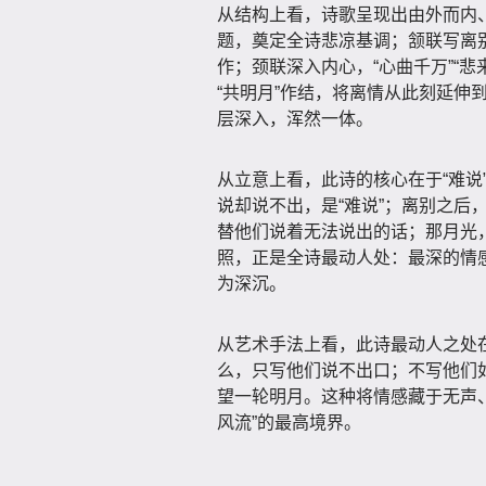
从结构上看，诗歌呈现出由外而内
题，奠定全诗悲凉基调；颔联写离别
作；颈联深入内心，“心曲千万”“
“共明月”作结，将离情从此刻延伸
层深入，浑然一体。
从立意上看，此诗的核心在于“难说
说却说不出，是“难说”；离别之后
替他们说着无法说出的话；那月光，
照，正是全诗最动人处：最深的情
为深沉。
从艺术手法上看，此诗最动人之处在
么，只写他们说不出口；不写他们
望一轮明月。这种将情感藏于无声
风流”的最高境界。