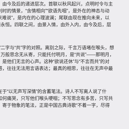
、由今及后的递进层次。首联以秋风起兴，点明时令与主
时的情景，“含情相向”“欲语先咽”，是外在的神态与动
悲来难说”，是内在的心理波澜；尾联由现在推向未来，以
到永恒。四联之间，由景入情，由外入内，由今及后，层
”二字与“共”字的对照。离别之际，千言万语堵在喉头，想
，万般思念无从寄，只能托付明月，是“共说”——那明月，
是他们无言的心声。这种“欲说还休”与“不言而共”的对
感，往往无法用言语表达；最真的相思，往往在无声中最
于“以无声写深情”的含蓄笔法。诗人不写离人说了什
如何痛哭，只写他们喉头哽咽；不写思念有多苦，只写共
、寄于物象的笔法，正是中国古典诗歌“不着一字，尽得