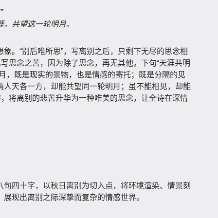
”
涯，共望这一轮明月。
象。“别后唯所思”，写离别之后，只剩下无尽的思念相
也写思念之苦，因为除了思念，再无其他。下句“天涯共明
明月，既是现实的景物，也是情感的寄托；既是分隔的见
两人天各一方，却能共望同一轮明月；虽不能相见，却能
字，将离别的悲苦升华为一种唯美的思念，让全诗在深情
八句四十字，以秋日离别为切入点，将环境渲染、情景刻
，展现出离别之际深挚而复杂的情感世界。