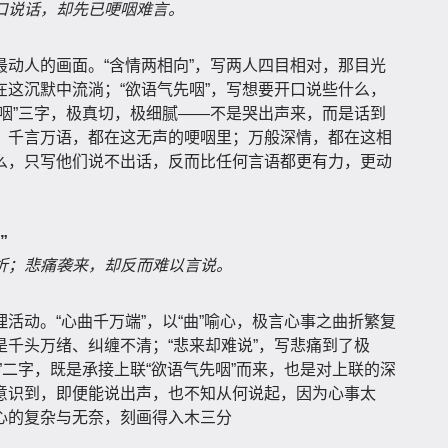
口说话，却先已哽咽难言。
动人的画面。“含情两相向”，写两人四目相对，那目光
这沉默中流淌；“欲语气先咽”，写想要开口说些什么，
咽”三字，极真切，极细腻——不是哭出声来，而是话到
。千言万语，都在这无声的哽咽里；万般深情，都在这相
么，只写他们说不出话，反而比任何言语都更有力，更动
”
折；悲痛袭来，却反而难以言说。
活动。“心曲千万端”，以“曲”喻心，极言心事之曲折繁复
千头万绪、纠缠不清；“悲来却难说”，写悲痛到了极
”二字，既是承接上联“欲语气先咽”而来，也是对上联的深
意识到，即便能说出声，也不知从何说起，因为心事太
心的复杂与无奈，刻画得入木三分