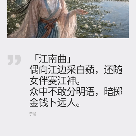
「江南曲」
偶向江边采白蘋，还随
女伴赛江神。
众中不敢分明语，暗掷
金钱卜远人。
于鹄