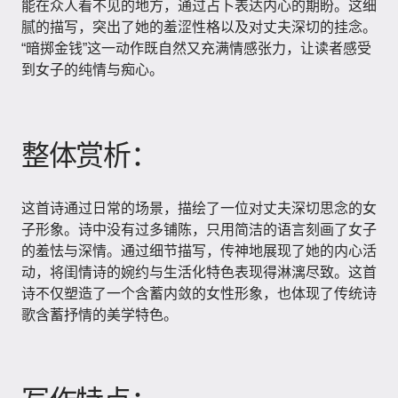
能在众人看不见的地方，通过占卜表达内心的期盼。这细
腻的描写，突出了她的羞涩性格以及对丈夫深切的挂念。
“暗掷金钱”这一动作既自然又充满情感张力，让读者感受
到女子的纯情与痴心。
整体赏析：
这首诗通过日常的场景，描绘了一位对丈夫深切思念的女
子形象。诗中没有过多铺陈，只用简洁的语言刻画了女子
的羞怯与深情。通过细节描写，传神地展现了她的内心活
动，将闺情诗的婉约与生活化特色表现得淋漓尽致。这首
诗不仅塑造了一个含蓄内敛的女性形象，也体现了传统诗
歌含蓄抒情的美学特色。