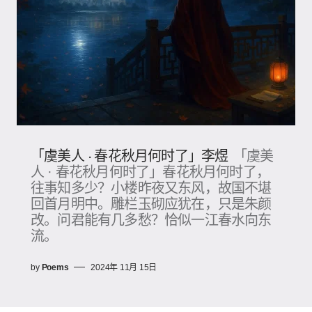
「虞美人 · 春花秋月何时了」李煜
「虞美
人 · 春花秋月何时了」春花秋月何时了，
往事知多少？小楼昨夜又东风，故国不堪
回首月明中。雕栏玉砌应犹在，只是朱颜
改。问君能有几多愁？恰似一江春水向东
流。
by
Poems
2024年 11月 15日