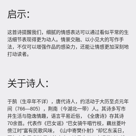
启示：
这首诗提醒我们，细腻的情感表达可以通过看似平常的生
活细节表现得更为动人。情景交融、以小见大的写作手
法，不仅可以增强作品的感染力，还能让情感更加深刻地
打动读者。
关于诗人：
于鹄（生卒年不详），唐代诗人，约活动于大历至贞元年
间（766—805），荆南（今湖北一带）人。其诗多写市
井生活与隐逸情趣，语言平易近俗，《全唐诗》存其诗
70余首。代表作《巴女谣》“巴女骑牛唱竹枝，藕丝菱叶
傍江时”富有民歌风味，《山中寄樊仆射》“却忆东溪日，