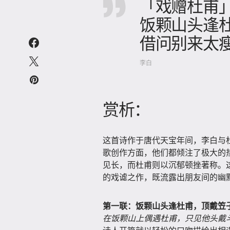
「戏赠杜甫
饭颗山头逢
借问别来太
李白
赏析：
这首诗作于唐代天宝年间，李白与
歌创作方面，他们都倾注了极大的
见长，而杜甫则以沉郁顿挫著称。
的戏谑之作，既流露出朋友间的幽
第一联：饭颗山头逢杜甫，顶戴笠
在饭颗山上偶遇杜甫，只见他头戴