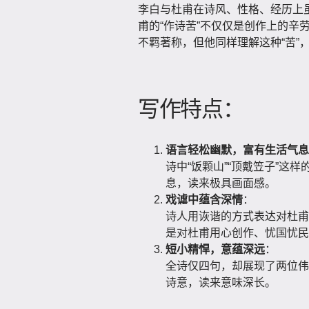
李白与杜甫在诗风、性格、经历上
甫的“作诗苦”不仅仅是创作上的辛
不羁著称，但他同样理解这种“苦”
写作特点：
语言轻松幽默，富有生活气息
诗中“饭颗山”“顶戴笠子”
息，读来极具画面感。
戏谑中蕴含深情
：
诗人用诙谐的方式表达对杜甫
是对杜甫用心创作、忧国忧民
短小精悍，意蕴深远
：
全诗仅四句，却展现了两位伟
诗意，读来意味深长。