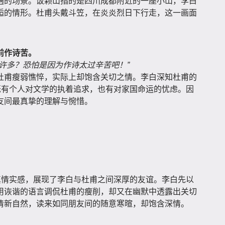
遇的场景。饭颗山指的是四川成都附近的一座小山，李白
逅的情形。杜甫头戴斗笠，在炎炎烈日下行走，这一画面
前作诗苦。
许多？恐怕是因为作诗太过辛苦吧！”
杜甫瘦弱憔悴，实际上却饱含关切之情。李白深知杜甫的
既有个人对文学的执着追求，也有对家国命运的忧虑。因
友间最真挚的理解与惋惜。
真情实感，展现了李白与杜甫之间深厚的友谊。李白先以
用诙谐的语言调侃杜甫的瘦削，却又在幽默中透露出关切
清新自然，读来如同朋友间的随意寒暄，却饱含深情。