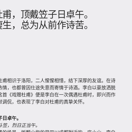
」
杜甫，顶戴笠子日卓午。
瘦生，总为从前作诗苦。
杜甫相识于洛阳，二人惺惺相惜，结下深厚的友谊。在诗
热情，也都曾因仕途失意而寄情于诗酒。李白以豪放洒脱
这首《戏赠杜甫》便是李白在一次偶遇杜甫时，即兴而作
默调侃，也表现了李白对杜甫的真挚关怀。
子日卓午。
斗笠，烈日正当午。