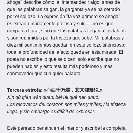
ahoga" describe cómo, al intentar decir algo, antes de
que las palabras salgan, la garganta ya se ha cerrado
por el sollozo. La expresión "la voz primero se ahoga"
es extraordinariamente precisa y sutil — no es que
rompan a llorar, sino que las palabras llegan a los labios
y son reprimidas por la tristeza que sube. Mil palabras y
diez mil sentimientos quedan en este sollozo silencioso;
toda la profundidad del afecto queda en esta mirada. El
poeta no escribe lo que se dicen, solo escribe que no
pueden hablar, y esto resulta más poderoso y más
conmovedor que cualquier palabra.
Tercera estrofa: «心曲千万端，悲来却难说.»
Xīn qǔ qiān wàn duān, bēi lái què nán shuō.
Los recovecos del corazón son miles y miles; / la tristeza
llega, y sin embargo es difícil de expresar.
Este pareado penetra en el interior y escribe la compleja