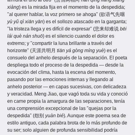
xiàng
) es la mirada fija en el momento de la despedida;
"al querer hablar, la voz primero se ahoga" (欲语气先咽
yù yǔ qì xiān yān
) es el sollozo atascado en la garganta;
"la tristeza llega y es difícil de expresar" (悲来却难说
bēi
lái què nán shuō
) es el silencio cuando el dolor es
extremo; y "compartir la luna brillante a través del
horizonte" (天涯共明月
tiān yá gòng míng yuè
) es el
consuelo del anhelo después de la separación. El poeta
despliega todo el proceso de la despedida — desde la
evocación del clima, hasta la escena del momento,
pasando por las emociones internas y llegando al
anhelo posterior — en capas sucesivas, con delicadeza
y veracidad. Meng Jiao, que vagó toda su vida y conoció
en carne propia la amargura de las separaciones, tenía
una comprensión excepcional de las "quejas por la
despedida" (怨别
yuàn bié
). Aunque este poema sea de
estilo antiguo, cada palabra brota de lo más profundo de
su ser; solo alguien de profunda sensibilidad podría