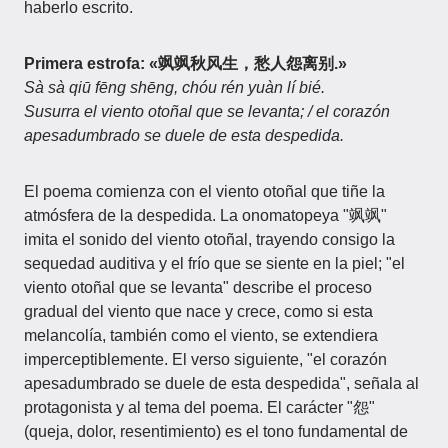
haberlo escrito.
Primera estrofa: «飒飒秋风生，愁人怨离别.»
Sà sà qiū fēng shēng, chóu rén yuàn lí bié.
Susurra el viento otoñal que se levanta; / el corazón
apesadumbrado se duele de esta despedida.
El poema comienza con el viento otoñal que tiñe la
atmósfera de la despedida. La onomatopeya "飒飒"
imita el sonido del viento otoñal, trayendo consigo la
sequedad auditiva y el frío que se siente en la piel; "el
viento otoñal que se levanta" describe el proceso
gradual del viento que nace y crece, como si esta
melancolía, también como el viento, se extendiera
imperceptiblemente. El verso siguiente, "el corazón
apesadumbrado se duele de esta despedida", señala al
protagonista y al tema del poema. El carácter "怨"
(queja, dolor, resentimiento) es el tono fundamental de