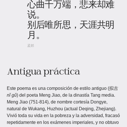
心曲千万端，悲来却难
说。
别后唯所思，天涯共明
月。
孟郊
Antigua práctica
Este poema es una composición de estilo antiguo (拟古
nǐ gǔ
) del poeta Meng Jiao, de la dinastía Tang media.
Meng Jiao (751-814), de nombre cortesía Dongye,
natural de Wukang, Huzhou (actual Deqing, Zhejiang).
Vivió toda su vida en la pobreza y la adversidad, fracasó
repetidamente en los exámenes imperiales, y no obtuvo