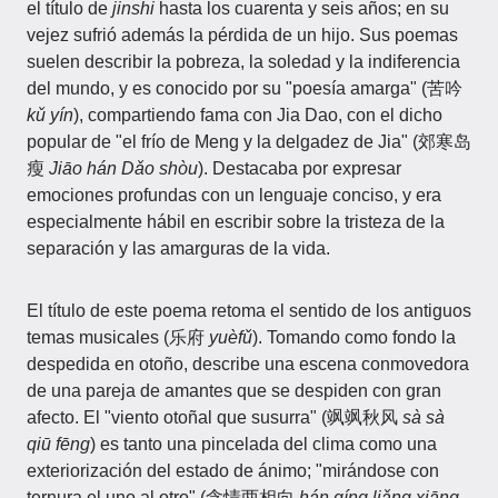
el título de
jinshi
hasta los cuarenta y seis años; en su
vejez sufrió además la pérdida de un hijo. Sus poemas
suelen describir la pobreza, la soledad y la indiferencia
del mundo, y es conocido por su "poesía amarga" (苦吟
kǔ yín
), compartiendo fama con Jia Dao, con el dicho
popular de "el frío de Meng y la delgadez de Jia" (郊寒岛
瘦
Jiāo hán Dǎo shòu
). Destacaba por expresar
emociones profundas con un lenguaje conciso, y era
especialmente hábil en escribir sobre la tristeza de la
separación y las amarguras de la vida.
El título de este poema retoma el sentido de los antiguos
temas musicales (乐府
yuèfǔ
). Tomando como fondo la
despedida en otoño, describe una escena conmovedora
de una pareja de amantes que se despiden con gran
afecto. El "viento otoñal que susurra" (飒飒秋风
sà sà
qiū fēng
) es tanto una pincelada del clima como una
exteriorización del estado de ánimo; "mirándose con
ternura el uno al otro" (含情两相向
hán qíng liǎng xiāng