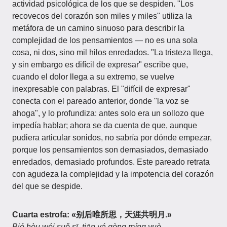
actividad psicológica de los que se despiden. "Los
recovecos del corazón son miles y miles" utiliza la
metáfora de un camino sinuoso para describir la
complejidad de los pensamientos — no es una sola
cosa, ni dos, sino mil hilos enredados. "La tristeza llega,
y sin embargo es difícil de expresar" escribe que,
cuando el dolor llega a su extremo, se vuelve
inexpresable con palabras. El "difícil de expresar"
conecta con el pareado anterior, donde "la voz se
ahoga", y lo profundiza: antes solo era un sollozo que
impedía hablar; ahora se da cuenta de que, aunque
pudiera articular sonidos, no sabría por dónde empezar,
porque los pensamientos son demasiados, demasiado
enredados, demasiado profundos. Este pareado retrata
con agudeza la complejidad y la impotencia del corazón
del que se despide.
Cuarta estrofa: «别后唯所思，天涯共明月.»
Bié hòu wéi suǒ sī, tiān yá gòng míng yuè.