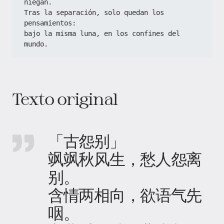
niegan.  
Tras la separación, solo quedan los 
pensamientos:  
bajo la misma luna, en los confines del 
mundo.  
Texto original
「古怨别」
飒飒秋风生，愁人怨离
别。
含情两相向，欲语气先
咽。