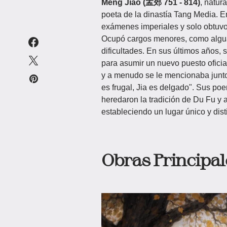
Meng Jiao (孟郊 751 - 814)
, natur
poeta de la dinastía Tang Media. E
exámenes imperiales y solo obtuvo 
Ocupó cargos menores, como alguac
dificultades. En sus últimos años, s
para asumir un nuevo puesto oficia
y a menudo se le mencionaba junto
es frugal, Jia es delgado". Sus p
heredaron la tradición de Du Fu y 
estableciendo un lugar único y disti
Obras Principal