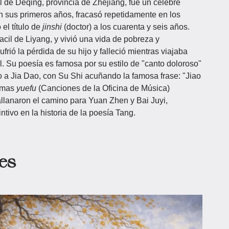
al de Deqing, provincia de Zhejiang, fue un célebre
n sus primeros años, fracasó repetidamente en los
el título de
jinshi
(doctor) a los cuarenta y seis años.
il de Liyang, y vivió una vida de pobreza y
ufrió la pérdida de su hijo y falleció mientras viajaba
l. Su poesía es famosa por su estilo de "canto doloroso"
 a Jia Dao, con Su Shi acuñando la famosa frase: "Jiao
oemas
yuefu
(Canciones de la Oficina de Música)
allanaron el camino para Yuan Zhen y Bai Juyi,
ntivo en la historia de la poesía Tang.
es