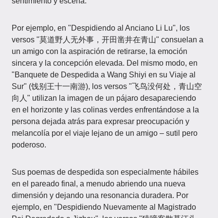
sentimiento y escena.
Por ejemplo, en "Despidiendo al Anciano Li Lu", los
versos "莫道野人无外事，开田凿井在青山" consuelan a
un amigo con la aspiración de retirarse, la emoción
sincera y la concepción elevada. Del mismo modo, en
"Banquete de Despedida a Wang Shiyi en su Viaje al
Sur" (饯别王十一南游), los versos "飞鸟没何处，青山空
向人" utilizan la imagen de un pájaro desapareciendo
en el horizonte y las colinas verdes enfrentándose a la
persona dejada atrás para expresar preocupación y
melancolía por el viaje lejano de un amigo – sutil pero
poderoso.
Sus poemas de despedida son especialmente hábiles
en el pareado final, a menudo abriendo una nueva
dimensión y dejando una resonancia duradera. Por
ejemplo, en "Despidiendo Nuevamente al Magistrado