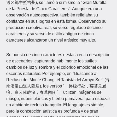
送裴郎中贬吉州), se llamó a sí mismo la "Gran Muralla
de la Poesía de Cinco Caracteres". Aunque era una
observación autodespectiva, también reflejaba su
confianza en sus logros en esta forma. Observando su
producción creativa real, su verso regulado de cinco
caracteres y su verso de estilo antiguo de cinco
caracteres alcanzaron un nivel artístico muy alto.
Su poesía de cinco caracteres destaca en la descripción
de escenarios, capturando hábilmente los sutiles
cambios de luz y sombra y el colorido emocional de las
escenas naturales. Por ejemplo, en "Buscando al
Recluso del Monte Chang, el Taoísta del Arroyo Sur" (寻
南溪常山道人隐居), los versos "一路经行处，莓苔见履
痕。白云依静渚，春草闭闲门" utilizan imágenes de
musgo, nubes blancas y hierba primaveral para esbozar
un ambiente recluso tranquilo. El lenguaje es simple,
pero la concepción artística es profunda y de gran