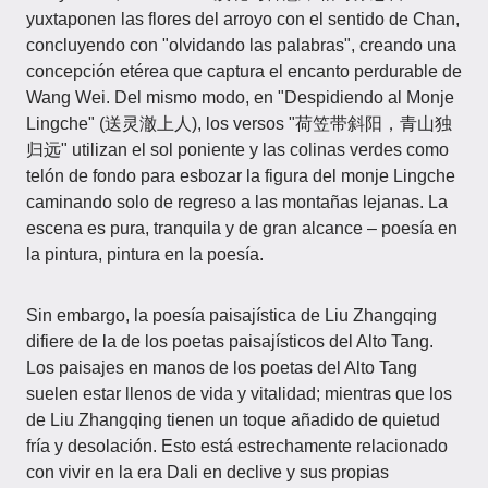
yuxtaponen las flores del arroyo con el sentido de Chan,
concluyendo con "olvidando las palabras", creando una
concepción etérea que captura el encanto perdurable de
Wang Wei. Del mismo modo, en "Despidiendo al Monje
Lingche" (送灵澈上人), los versos "荷笠带斜阳，青山独
归远" utilizan el sol poniente y las colinas verdes como
telón de fondo para esbozar la figura del monje Lingche
caminando solo de regreso a las montañas lejanas. La
escena es pura, tranquila y de gran alcance – poesía en
la pintura, pintura en la poesía.
Sin embargo, la poesía paisajística de Liu Zhangqing
difiere de la de los poetas paisajísticos del Alto Tang.
Los paisajes en manos de los poetas del Alto Tang
suelen estar llenos de vida y vitalidad; mientras que los
de Liu Zhangqing tienen un toque añadido de quietud
fría y desolación. Esto está estrechamente relacionado
con vivir en la era Dali en declive y sus propias