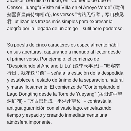
alcance. Del mismo modo, en "Contento de que el
Censor Huangfu Visite mi Villa en el Arroyo Verde" (碧涧
别墅喜皇甫侍御相访), los versos "古路无行客，寒山独见
君" utilizan los trazos más simples para expresar la
alegría por la llegada de un amigo – sutil pero poderoso.
Su poesía de cinco caracteres es especialmente hábil
en sus aperturas, capturando a menudo al lector desde
el primer verso. Por ejemplo, el comienzo de
"Despidiendo al Anciano Li Lu" (送李录事兄) – "归客南
行日，残花送马前" – señala la estación de la despedida
y establece el estado de ánimo de la separación, natural
y maravillosamente. El comienzo de "Contemplando el
Lago Dongting desde la Torre de Yueyang" (岳阳馆中望
洞庭湖) – "万古巴丘戍，平湖此望长" – contrasta la
antigua guarnición con el vasto lago, entrelazando
tiempo y espacio y creando inmediatamente una
atmósfera imponente.