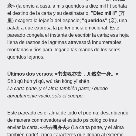
亲»
(la envío a casa, a mis queridos a diez mil li) señala
el destino de la carta y su destinatario.
"Diez mil li"
(万
里) exagera la lejanía del espacio;
"queridos"
(亲), una
palabra que expresa la pertenencia emocional. Este
pareado congela el instante de escribir la carta: esa hoja
llena de rastros de lágrimas atravesará innumerables
montañas y ríos para llegar a las manos de los seres
queridos lejanos.
Últimos dos versos: «书去魂亦去，兀然空一身。»
Shū qù hún yì qù, wù rán kōng yī shēn.
La carta parte, y el alma también parte; / quedo
abruptamente vacío, solo el cuerpo.
Este pareado es el alma de todo el poema, describiendo
de manera conmovedora el estado psicológico tras
enviar la carta.
«书去魂亦去»
(La carta parte, y el alma
también parte), cinco caracteres que llegan al extremo