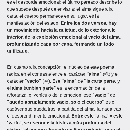
es el desborde emocional; el último pareado describe lo
que sucede después de enviarla: el alma sigue a la
carta, el cuerpo permanece en su lugar, es la
manifestación del estado.
Entre los dos versos, hay
un movimiento hacia la quietud, de lo exterior a lo
interior, de la explosión emocional al vacío del alma,
profundizando capa por capa, formando un todo
unificado.
En cuanto a la concepción, el núcleo de este poema
radica en el contraste entre el carácter
"alma"
(魂) y el
carácter
"vacío"
(空). Ese
"alma"
de
"la carta parte, y
el alma también parte"
es la encarnación de la
añoranza, el vehículo de la emoción; ese
"vacío"
de
"quedo abruptamente vacío, solo el cuerpo"
es el
cadáver que queda tras la partida del alma, la nada tras
el desprendimiento emocional.
Entre este
"alma"
y este
"vacío"
, se esconde la tristeza más profunda del
viajero: el cuerpo atrapado en tierra extraña, pero el