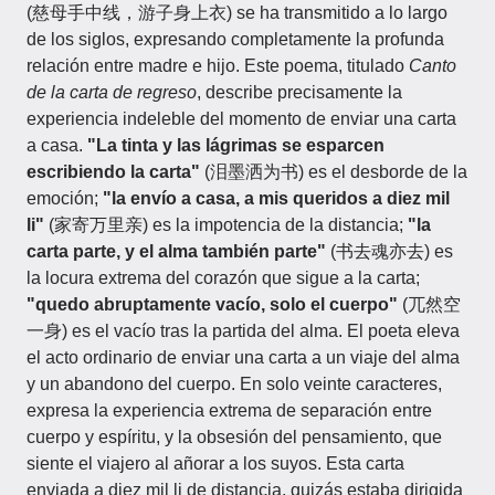
(慈母手中线，游子身上衣) se ha transmitido a lo largo
de los siglos, expresando completamente la profunda
relación entre madre e hijo. Este poema, titulado
Canto
de la carta de regreso
, describe precisamente la
experiencia indeleble del momento de enviar una carta
a casa.
"La tinta y las lágrimas se esparcen
escribiendo la carta"
(泪墨洒为书) es el desborde de la
emoción;
"la envío a casa, a mis queridos a diez mil
li"
(家寄万里亲) es la impotencia de la distancia;
"la
carta parte, y el alma también parte"
(书去魂亦去) es
la locura extrema del corazón que sigue a la carta;
"quedo abruptamente vacío, solo el cuerpo"
(兀然空
一身) es el vacío tras la partida del alma. El poeta eleva
el acto ordinario de enviar una carta a un viaje del alma
y un abandono del cuerpo. En solo veinte caracteres,
expresa la experiencia extrema de separación entre
cuerpo y espíritu, y la obsesión del pensamiento, que
siente el viajero al añorar a los suyos. Esta carta
enviada a diez mil li de distancia, quizás estaba dirigida