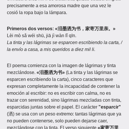
precisamente a esa amorosa madre que una vez le
cosió la ropa bajo la lámpara.
Primeros dos versos: «泪墨洒为书，家寄万里亲。»
Lèi mò sǎ wéi shū, jiā jì wàn lǐ qīn.
La tinta y las lágrimas se esparcen escribiendo la carta, /
la envío a casa, a mis queridos a diez mil li.
El poema comienza con la imagen de lágrimas y tinta
mezclándose.
«泪墨洒为书»
(La tinta y las lágrimas se
esparcen escribiendo la carta), cinco caracteres que
expresan completamente la incapacidad de contener la
emoción al escribir: no es escribir con calma, no es
trazar con serenidad, sino lágrimas mezcladas con tinta,
esparcidas juntas sobre el papel. El carácter
"esparcir"
(洒) se usa con un peso extremo: tantas lágrimas que ya
no pueden contenerse, solo pueden dejarse caer,
mezclándose con la tinta. El verso siguiente
«家寄万里