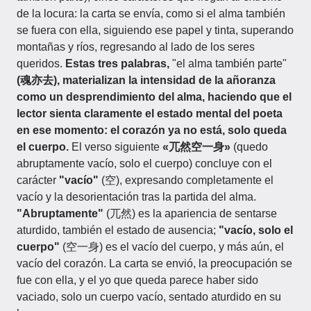
de la locura: la carta se envía, como si el alma también
se fuera con ella, siguiendo ese papel y tinta, superando
montañas y ríos, regresando al lado de los seres
queridos.
Estas tres palabras,
"el alma también parte"
(魂亦去), materializan la intensidad de la añoranza
como un desprendimiento del alma, haciendo que el
lector sienta claramente el estado mental del poeta
en ese momento: el corazón ya no está, solo queda
el cuerpo.
El verso siguiente
«兀然空一身»
(quedo
abruptamente vacío, solo el cuerpo) concluye con el
carácter
"vacío"
(空), expresando completamente el
vacío y la desorientación tras la partida del alma.
"Abruptamente"
(兀然) es la apariencia de sentarse
aturdido, también el estado de ausencia;
"vacío, solo el
cuerpo"
(空一身) es el vacío del cuerpo, y más aún, el
vacío del corazón. La carta se envió, la preocupación se
fue con ella, y el yo que queda parece haber sido
vaciado, solo un cuerpo vacío, sentado aturdido en su