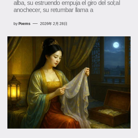
alba, su estruendo empuja el giro del sol;al
anochecer, su retumbar llama a
by
Poems
2026年 2月 28日