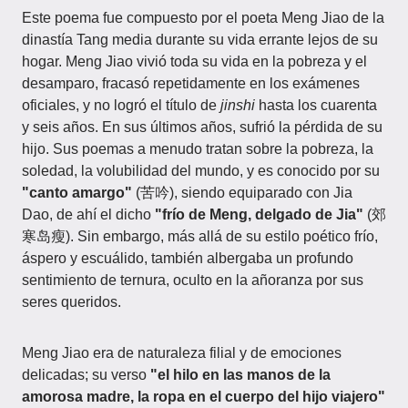
Este poema fue compuesto por el poeta Meng Jiao de la
dinastía Tang media durante su vida errante lejos de su
hogar. Meng Jiao vivió toda su vida en la pobreza y el
desamparo, fracasó repetidamente en los exámenes
oficiales, y no logró el título de
jinshi
hasta los cuarenta
y seis años. En sus últimos años, sufrió la pérdida de su
hijo. Sus poemas a menudo tratan sobre la pobreza, la
soledad, la volubilidad del mundo, y es conocido por su
"canto amargo"
(苦吟), siendo equiparado con Jia
Dao, de ahí el dicho
"frío de Meng, delgado de Jia"
(郊
寒岛瘦). Sin embargo, más allá de su estilo poético frío,
áspero y escuálido, también albergaba un profundo
sentimiento de ternura, oculto en la añoranza por sus
seres queridos.
Meng Jiao era de naturaleza filial y de emociones
delicadas; su verso
"el hilo en las manos de la
amorosa madre, la ropa en el cuerpo del hijo viajero"