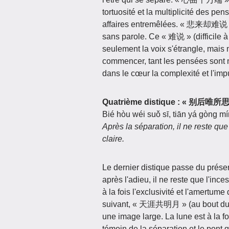
tortuosité et la multiplicité des pen
affaires entremêlées. « 悲来却难说 » –
sans parole. Ce « 难说 » (difficile à
seulement la voix s'étrangle, mais m
commencer, tant les pensées sont 
dans le cœur la complexité et l'impu
Quatrième distique : « 别
Bié hòu wéi suǒ sī, tiān yá gòng m
Après la séparation, il ne reste que
claire.
Le dernier distique passe du prése
après l'adieu, il ne reste que l'in
à la fois l'exclusivité et l'amertume 
suivant, « 天涯共明月 » (au bout du mon
une image large. La lune est à la foi
témoin de la séparation et le pont q