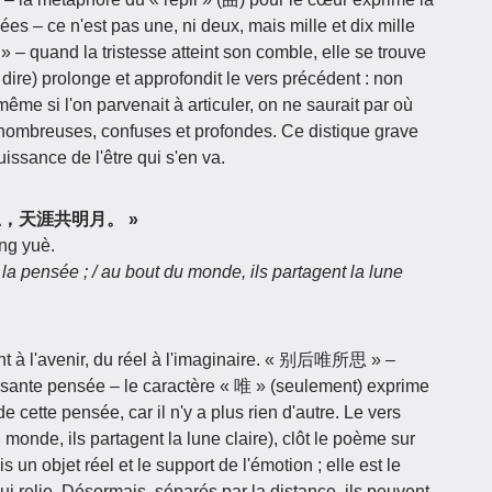
sées – ce n'est pas une, ni deux, mais mille et dix mille
 quand la tristesse atteint son comble, elle se trouve
 dire) prolonge et approfondit le vers précédent : non
ême si l'on parvenait à articuler, on ne saurait par où
nombreuses, confuses et profondes. Ce distique grave
issance de l'être qui s'en va.
后唯所思，天涯共明月。 »
íng yuè.
 la pensée ; / au bout du monde, ils partagent la lune
nt à l'avenir, du réel à l'imaginaire. « 别后唯所思 » –
cessante pensée – le caractère « 唯 » (seulement) exprime
de cette pensée, car il n'y a plus rien d'autre. Le vers
de, ils partagent la lune claire), clôt le poème sur
s un objet réel et le support de l'émotion ; elle est le
ui relie. Désormais, séparés par la distance, ils peuvent