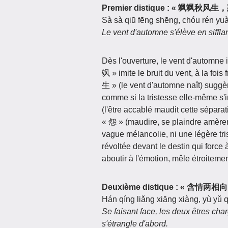
Premier distique : « 飒飒秋
Sà sà qiū fēng shēng, chóu rén yuàn
Le vent d'automne s'élève en sifflan
Dès l'ouverture, le vent d'automne
飒 » imite le bruit du vent, à la foi
生 » (le vent d'automne naît) suggè
comme si la tristesse elle‑même s'
(l'être accablé maudit cette sépara
« 怨 » (maudire, se plaindre amère
vague mélancolie, ni une légère tr
révoltée devant le destin qui force 
aboutir à l'émotion, mêle étroitement
Deuxième distique : « 含情
Hán qíng liǎng xiāng xiàng, yù yǔ q
Se faisant face, les deux êtres charg
s'étrangle d'abord.