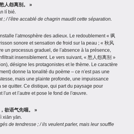
风生，愁人怨离别。 »
 lí bié.
t ; / l'être accablé de chagrin maudit cette séparation.
 installe l'atmosphère des adieux. Le redoublement « 飒
s frisson sonore et sensation de froid sur la peau ; « 秋风
re un processus graduel, de l'absence à la présence,
infiltrait insensiblement. Le vers suivant, « 愁人怨离别 »
tion), désigne les protagonistes et le thème. Le caractère
ment) donne la tonalité du poème – ce n'est pas une
istesse, mais une plainte profonde, une impuissance
à se quitter. Ce distique, qui part du paysage pour
 l'un et l'autre et pose le fond de l'œuvre.
两相向，欲语气先咽。 »
ì xiān yān.
és de tendresse ; / ils veulent parler, mais leur souffle