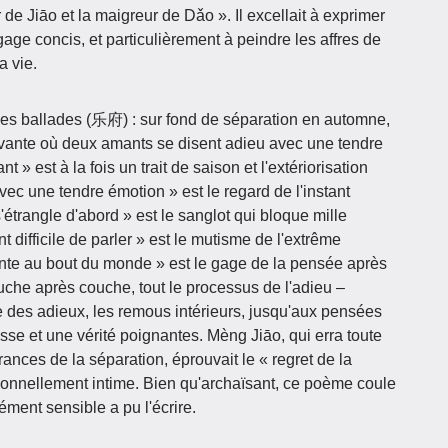
 de Jiāo et la maigreur de Dǎo ». Il excellait à exprimer
ge concis, et particulièrement à peindre les affres de
a vie.
ennes ballades (乐府) : sur fond de séparation en automne,
ante où deux amants se disent adieu avec une tendre
t » est à la fois un trait de saison et l'extériorisation
avec une tendre émotion » est le regard de l'instant
s'étrangle d'abord » est le sanglot qui bloque mille
nt difficile de parler » est le mutisme de l'extrême
lante au bout du monde » est le gage de la pensée après
uche après couche, tout le processus de l'adieu –
ne des adieux, les remous intérieurs, jusqu'aux pensées
sse et une vérité poignantes. Mèng Jiāo, qui erra toute
ances de la séparation, éprouvait le « regret de la
ionnellement intime. Bien qu'archaïsant, ce poème coule
ment sensible a pu l'écrire.