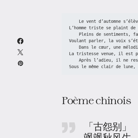
    Le vent d’automne s’él
L’homme triste se plaint de 
    Pleins de sentiments, 
Voulant parler, la voix s’ét
    Dans le cœur, une mélo
La tristesse venue, il est p
    Après l’adieu, il ne r
Sous le même clair de lune, 
Poème chinois
「古怨别」
飒飒秋风生