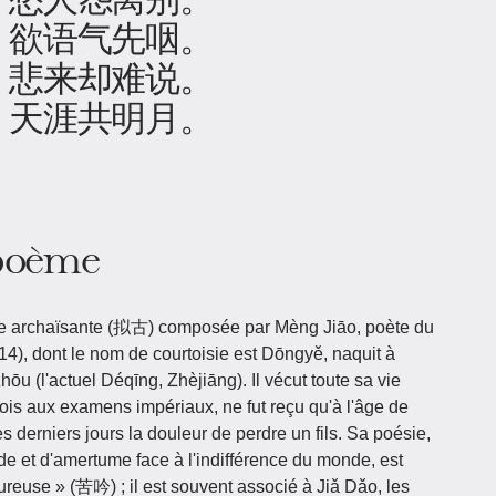
，欲语气先咽。
，悲来却难说。
，天涯共明月。
 poème
e archaïsante (拟古) composée par Mèng Jiāo, poète du
4), dont le nom de courtoisie est Dōngyě, naquit à
u (l'actuel Déqīng, Zhèjiāng). Il vécut toute sa vie
ois aux examens impériaux, ne fut reçu qu'à l'âge de
s derniers jours la douleur de perdre un fils. Sa poésie,
e et d'amertume face à l'indifférence du monde, est
ureuse » (苦吟) ; il est souvent associé à Jiǎ Dǎo, les