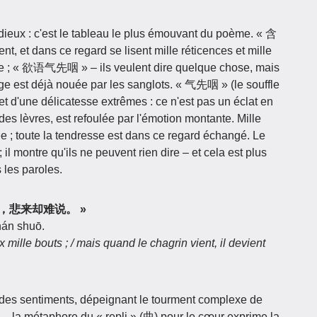
dieux : c'est le tableau le plus émouvant du poème. « 含
, et dans ce regard se lisent mille réticences et mille
ce ; « 欲语气先咽 » – ils veulent dire quelque chose, mais
rge est déjà nouée par les sanglots. « 气先咽 » (le souffle
 et d'une délicatesse extrêmes : ce n'est pas un éclat en
 des lèvres, est refoulée par l'émotion montante. Mille
e ; toute la tendresse est dans ce regard échangé. Le
; il montre qu'ils ne peuvent rien dire – et cela est plus
 les paroles.
曲千万端，悲来却难说。 »
nán shuō.
 mille bouts ; / mais quand le chagrin vient, il devient
 des sentiments, dépeignant le tourment complexe de
 la métaphore du « repli » (曲) pour le cœur exprime la