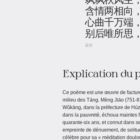
含情两相向
心曲千万端
别后唯所思
孟郊
Explication du
Ce poème est une œuvre de factur
milieu des Táng. Mèng Jiāo (751‑81
Wǔkāng, dans la préfecture de Húzhō
dans la pauvreté, échoua maintes f
quarante‑six ans, et connut dans se
empreinte de dénuement, de solitud
célèbre pour sa « méditation doulo