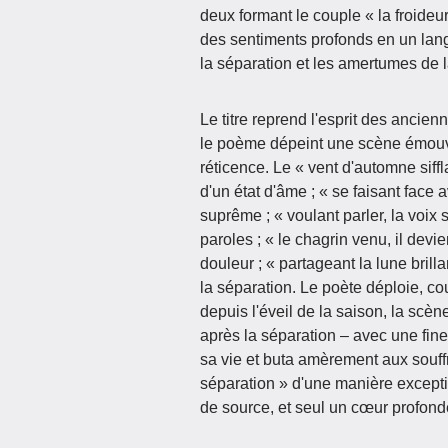
deux formant le couple « la froideur
des sentiments profonds en un langa
la séparation et les amertumes de l
Le titre reprend l'esprit des anci
le poème dépeint une scène émouv
réticence. Le « vent d'automne sifflan
d'un état d'âme ; « se faisant face 
suprême ; « voulant parler, la voix 
paroles ; « le chagrin venu, il devie
douleur ; « partageant la lune bril
la séparation. Le poète déploie, co
depuis l'éveil de la saison, la scè
après la séparation – avec une fine
sa vie et buta amèrement aux souffr
séparation » d'une manière except
de source, et seul un cœur profondé