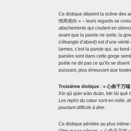
Ce distique dépeint la scène des a
情两相向 » – leurs regards se croisent
attachements qui coulent en silen
avant que la parole ne sorte, la go
s'étrangle d'abord) est d'une vérité
larmes, c'est la parole qui, au bord
paroles sont dans cette gorge serré
poète ne dit pas ce qu'ils se disent 
puissant, plus émouvant que toutes
Troisième distique : « 心
Xīn qǔ qiān wàn duān, bēi lái què 
Les replis du cœur sont en mille, dix
pourtant difficile à dire.
Ce distique pénètre au plus intime
l'être qui se sépare. « 心曲千万端 » –