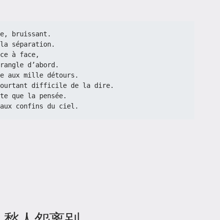
ève, bruissant.
la séparation.
face à face,
rangle d’abord.
die aux mille détours.
ourtant difficile de la dire.
este que la pensée.
aux confins du ciel.
，愁人怨离别。