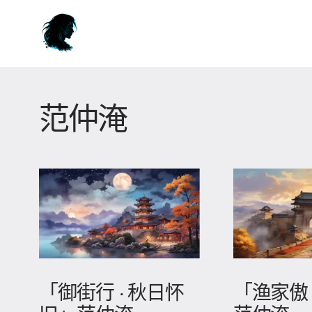
范仲淹
「御街行 · 秋日怀
「渔家傲 