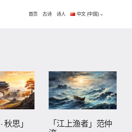
首页
古诗
诗人
中文 (中国)
· 秋思」
「江上渔者」范仲