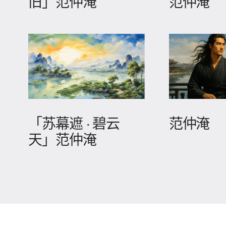
旧」范仲淹
范仲淹
「苏幕遮 · 碧云
范仲淹
天」范仲淹