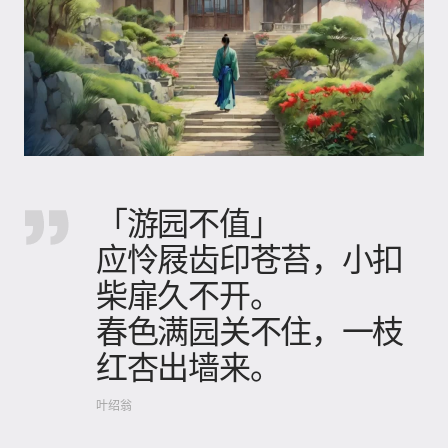
「游园不值」
应怜屐齿印苍苔，小扣
柴扉久不开。
春色满园关不住，一枝
红杏出墙来。
叶绍翁