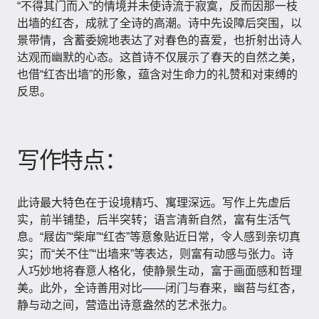
“不得其门而入”的情境并未使诗流于寂寞，反而因那一枝
出墙的红杏，成就了全诗的高潮。诗中先设障后突围，以
景带情，含蓄委婉地表达了对春色的喜爱，也折射出诗人
达观而幽默的心态。这首诗不仅展示了春天的自然之美，
也借“红杏出墙”的形象，蕴含对生命力的礼赞和对束缚的
反思。
写作特点：
此诗最大特色在于设境精巧、寓理深远。写作上先虚后
实，前半铺垫，后半突转；语言清新自然，富有生活气
息。“屐齿”“柴扉”“红杏”等意象贴近日常，令人感到亲切真
实；而“关不住”“出墙来”等表达，则富有动感与张力。诗
人巧妙地将春意人格化，使静景生动，富于画面感和哲理
美。此外，全诗善用对比——闭门与春来，幽苔与红杏，
静与动之间，营造出诗意盎然的艺术张力。