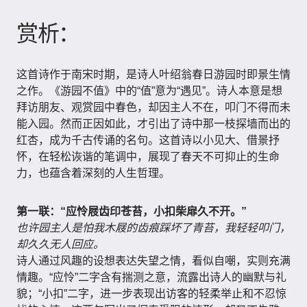
赏析：
这首诗作于南宋时期，是诗人叶绍翁春日游园时即景生情
之作。《游园不值》中的“值”意为“遇见”。诗人本意是想
拜访朋友、观赏园中春色，却因主人不在，叩门不得而未
能入园。然而正因如此，才引出了诗中那一枝探墙而出的
红杏，成为千古传诵的名句。这首诗以小见大、借景抒
怀，在轻松诙谐的笔调中，展现了春天不可抑止的生命
力，也蕴含着深刻的人生哲理。
第一联：“应怜屐齿印苍苔，小扣柴扉久不开。”
也许园主人是怕我木屐的齿痕踩坏了青苔，我轻轻叩门，
却久久无人回应。
诗人通过风趣的设想表达失望之情，看似自嘲，实则充满
情趣。“应怜”二字含有揣测之意，流露出诗人的幽默与礼
貌；“小扣”二字，进一步表现出访客的轻柔举止和不忍惊