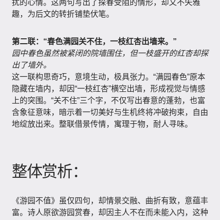
扰的心情。这两句写出了探春受阻的情形，却又不失雅
趣，为后文的转折铺垫伏笔。
第二联：“春色满园关不住，一枝红杏出墙来。”
园中春色虽然被紧闭的院墙围住，但一枝盛开的红杏却探
出了墙外。
这一联构思奇巧，意境生动，极具张力。“满园春色”原本
隐藏在墙内，却因“一枝红杏”横空出墙，形成视觉与情感
上的突围。“关不住”三个字，不仅写出春意的蓬勃，也富
含象征意味，暗示着一切美好与生机终将冲破拘束，自由
地绽放出来。整联借景传情，寓理于物，耐人寻味。
整体赏析：
《游园不值》虽仅四句，却情景交融、曲折有致，意蕴丰
富。诗人原欲游园赏春，却因主人不在而未能入内，这种