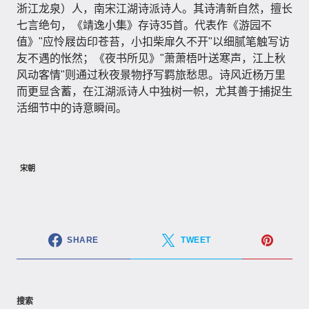
浙江龙泉）人，南宋江湖诗派诗人。其诗清新自然，擅长
七言绝句，《靖逸小集》存诗35首。代表作《游园不
值》"应怜屐齿印苍苔，小扣柴扉久不开"以细腻笔触写访
友不遇的怅然；《夜书所见》"萧萧梧叶送寒声，江上秋
风动客情"则通过秋夜景物抒写羁旅愁思。诗风近杨万里
而更显含蓄，在江湖派诗人中独树一帜，尤其善于捕捉生
活细节中的诗意瞬间。
宋朝
SHARE
TWEET
搜索