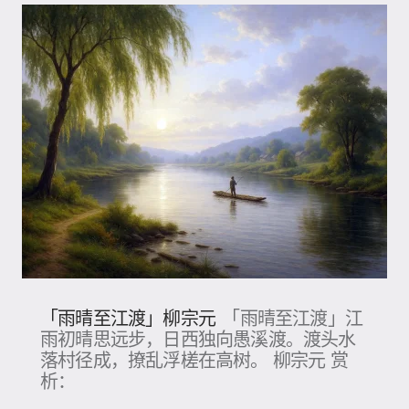
「雨晴至江渡」柳宗元
「雨晴至江渡」江
雨初晴思远步，日西独向愚溪渡。渡头水
落村径成，撩乱浮槎在高树。 柳宗元 赏
析：