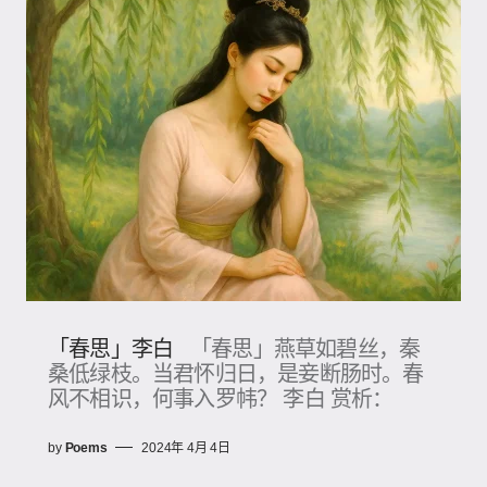
「春思」李白
「春思」燕草如碧丝，秦
桑低绿枝。当君怀归日，是妾断肠时。春
风不相识，何事入罗帏？ 李白 赏析：
by
Poems
2024年 4月 4日