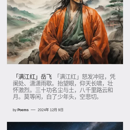
「满江红」岳飞
「满江红」怒发冲冠，凭
阑处、潇潇雨歇。抬望眼，仰天长啸，壮
怀激烈。三十功名尘与土，八千里路云和
月。莫等闲，白了少年头，空悲切。
by
Poems
2024年 12月 9日