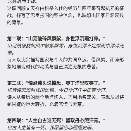
光寥落而无援。
这联回顾文天祥由科举入仕的经历与四年来奋起抗元的征
战，抒写了忠臣报国的坚决信念，也映照出国家日渐衰败
的背景。
第二联：“山河破碎风飘絮，身世浮沉雨打萍。”
山河残破犹如风中柳絮飘零，身世沉浮不定似雨中浮萍无
依。
诗人以比兴描写国家与个人的共同命运，借风絮、雨萍形
象地展现时代的动荡与自己漂泊无根的悲苦。
第三联：“惶恐滩头说惶恐，零丁洋里叹零丁。”
忆昔惶恐滩时忧国忧民，今日伶仃洋中孤苦伶仃。
诗人从亲历的两个地点切入，巧用地名双关，表现从战将
到囚徒的巨大转折，充满悲愤与无奈。
第四联：“人生自古谁无死？留取丹心照汗青。”
自古人生皆有一死，我愿留忠心照耀史册。