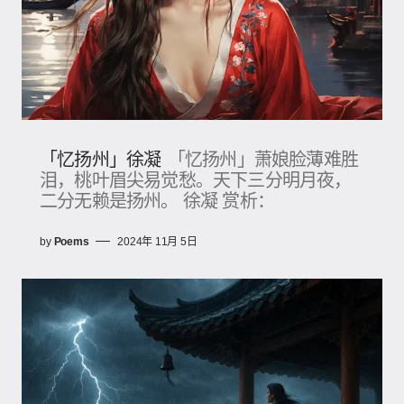
「忆扬州」徐凝
「忆扬州」萧娘脸薄难胜
泪，桃叶眉尖易觉愁。天下三分明月夜，
二分无赖是扬州。 徐凝 赏析：
by
Poems
2024年 11月 5日