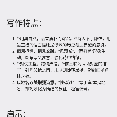
写作特点：
**用典自然，语言质朴而深沉。**诗人不事雕饰，用
最直接的语言描绘最惨烈的历史与最赤诚的忠贞。
借景抒情，情景交融。
“风飘絮”、“雨打萍”形象生
动，既写景又寓意，强化诗中情绪。
**对仗工整，结构严谨。**前三联为两两对应的描
写，铺陈悲怆之情，末联则陡转昂扬，起到画龙点
睛之效。
以地名双关增强诗意。
“惶恐滩”、“零丁洋”本是地
名，却巧妙化为情绪的象征，极富诗意。
启示：