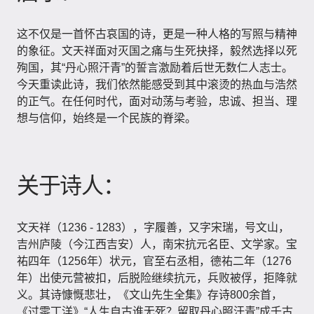
这不仅是一首怀古哀国的诗，更是一种人格的写照与精神
的象征。文天祥面对灭国之痛与生死抉择，毅然选择以死
殉国，其“丹心照汗青”的誓言激励着后世无数仁人志士。
今天重读此诗，我们依然能感受到其中滚烫的热血与浩然
的正气。在任何时代，面对动荡与考验，忠诚、担当、理
想与信仰，始终是一个民族的脊梁。
关于诗人：
文天祥（1236 - 1283），字履善，又字宋瑞，号文山，
吉州庐陵（今江西吉安）人，南宋抗元名臣、文学家。宝
祐四年（1256年）状元，官至右丞相，德祐二年（1276
年）出使元营被扣，后脱险继续抗元，兵败被俘，拒降就
义。其诗慷慨悲壮，《文山先生全集》存诗800余首，
《过零丁洋》“人生自古谁无死？留取丹心照汗青”成千古