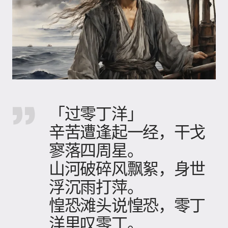
「过零丁洋」
辛苦遭逢起一经，干戈
寥落四周星。
山河破碎风飘絮，身世
浮沉雨打萍。
惶恐滩头说惶恐，零丁
洋里叹零丁。