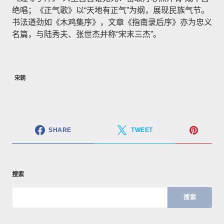
绝唱；《正气歌》以“天地有正气”为纲，展现民族气节。
书法遒劲如《木鸡集序》，文章《指南录后序》亦为忠义
名篇，与陆秀夫、张世杰并称“宋末三杰”。
宋朝
SHARE
TWEET
搜索
搜索