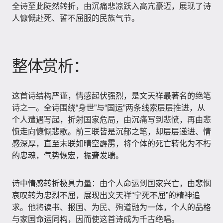
全诗至此陡然转折，由沉痛悲凉跃入高亢豪迈，展现了诗
人慷慨赴死、誓不屈服的民族气节。
整体赏析：
这首诗结构严谨，情感起伏强烈，是文天祥最著名的绝笔
诗之一。全诗围绕“身世”与“国运”两条线索层层推进，从
个人遭遇写起，折射国家危局，由沉痛写到悲愤，再由悲
愤走向慷慨悲歌。前三联皆是沉郁之笔，却层层递进、情
感深厚，直至末联如晴空霹雳，将个体的死亡转化为不朽
的忠魂，气势恢宏，振聋发聩。
诗中情感转折极具力量：由个人命运到国家兴亡，由悲悯
哀叹转为忠烈不屈，展现出文天祥“宁死不屈”的精神追
求。他将读书、报国、为民、殉道融为一体，个人的品格
与家国命运同构，因而使这首诗成为千古绝唱。