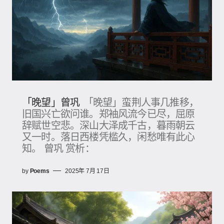
「晚望」曾巩
「晚望」蛮荆人事几推移，
旧国兴亡欲问谁。郑袖风流今已尽，屈原
辞赋世空悲。深山大泽成千古，暮雨朝云
又一时。落日西楼凭槛久，闲愁唯有此心
知。 曾巩 赏析：
by
Poems
2025年 7月 17日