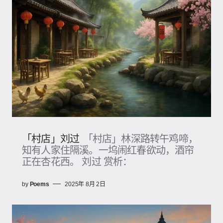
「村店」刘过
「村店」林深路转午鸡啼，
知有人家住隔溪。一坞闹红春欲动，酒帘
正在杏花西。 刘过 赏析：
by
Poems
2025年 8月 2日