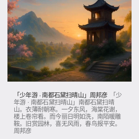
「少年游 · 南都石黛扫晴山」周邦彦
「少
年游 · 南都石黛扫晴山」南都石黛扫晴
山。衣薄耐朝寒。一夕东风，海棠花谢，
楼上卷帘看。而今丽日明如洗，南陌暖雕
鞍。旧赏园林，喜无风雨，春鸟报平安。
周邦彦