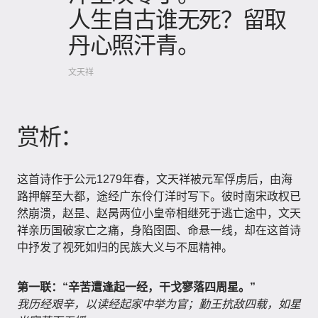
人生自古谁无死？留取
丹心照汗青。
文天祥
赏析：
这首诗作于公元1279年春，文天祥被元军俘虏后，由海
路押解至大都，途经广东伶仃洋时写下。彼时南宋政权已
然崩溃，赵昰、赵昺两位小皇帝相继死于逃亡途中，文天
祥亲历国破家亡之痛，身陷囹圄、命悬一线，却在这首诗
中抒发了视死如归的民族大义与不屈精神。
第一联：“辛苦遭逢起一经，干戈寥落四周星。”
我历经艰辛，以读经起家中举为官；勤王抗敌四载，如星