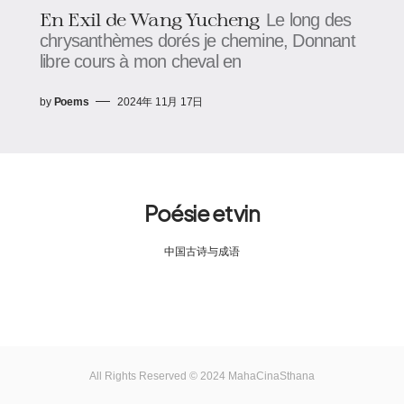
En Exil de Wang Yucheng
Le long des
chrysanthèmes dorés je chemine, Donnant
libre cours à mon cheval en
by
Poems
2024年 11月 17日
Poésie et vin
中国古诗与成语
All Rights Reserved © 2024 MahaCinaSthana