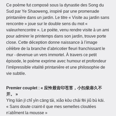
Ce poème fut composé sous la dynastie des Song du
Sud par Ye Shaoweng, inspiré par une promenade
printanière dans un jardin. Le titre « Visite au jardin sans
rencontre » joue sur le double sens du mot «
valeur/rencontre ». Le poète, venu rendre visite à un ami
pour admirer le printemps dans son jardin, trouve porte
close. Cette déception donne naissance à l'image
célèbre de la branche d'abricotier fleuri franchissant le
mur - devenue un vers immortel. À travers ce petit
épisode, le poème exprime avec humour et profondeur
l'irrépressible vitalité printanière et une philosophie de
vie subtile.
Premier couplet : « 应怜屐齿印苍苔，小扣柴扉久不
开。 »
Yīng lián jī chǐ yìn cāng tái, xiǎo kòu chái fēi jiǔ bù kāi.
« Sans doute craint-il que mes semelles cloutées
n'abîment la mousse »