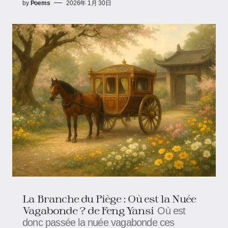
by
Poems
2026年 1月 30日
La Branche du Piège : Où est la Nuée
Vagabonde ? de Feng Yansi
Où est
donc passée la nuée vagabonde ces