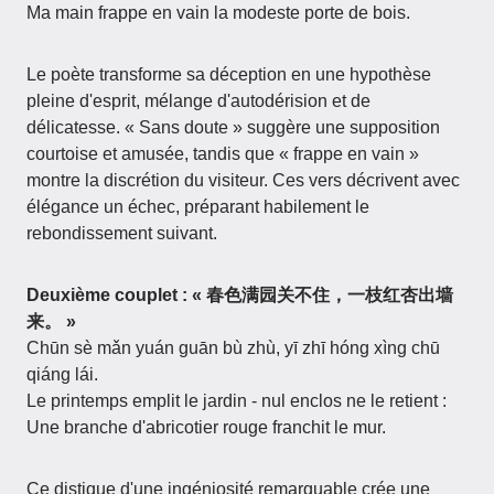
Ma main frappe en vain la modeste porte de bois.
Le poète transforme sa déception en une hypothèse
pleine d'esprit, mélange d'autodérision et de
délicatesse. « Sans doute » suggère une supposition
courtoise et amusée, tandis que « frappe en vain »
montre la discrétion du visiteur. Ces vers décrivent avec
élégance un échec, préparant habilement le
rebondissement suivant.
Deuxième couplet : « 春色满园关不住，一枝红杏出墙
来。 »
Chūn sè mǎn yuán guān bù zhù, yī zhī hóng xìng chū
qiáng lái.
Le printemps emplit le jardin - nul enclos ne le retient :
Une branche d'abricotier rouge franchit le mur.
Ce distique d'une ingéniosité remarquable crée une