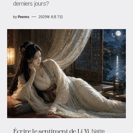
derniers jours?
by
Poems
2025年 8月 7日
Écrire le sentiment de Li Yi
Natte