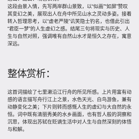
这段由景入情，先写两岸群山景致，以“似画”“如屏”赞叹
其变幻之美，展现出人在舟中所见山水之灵动多姿。接着
转入哲理思考，以“虚老严陵”讥笑隐士钓名，也借此引出
“君臣一梦”的人生虚幻之感。结尾三句将现实与历史、人
生与自然对照，强调唯有自然山水才是恒久之存在，寓意
深远。
整体赏析：
这首词描绘了七里濑沿江行舟的所见所感。上片用富有动
感的语言描写舟行江上之景，水色天光、白鸟游鱼，兼有
动静变化之美；下片则转而感慨人生的虚幻与大自然的永
恒。词中既有清丽秀美的水乡画面，也有哲人般的洞察和
沉思，体现出苏轼在贬谪生活中对人生与自然深刻的体悟
与和解。