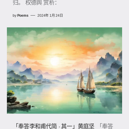
归。 权德舆 赏析：
by
Poems
2024年 1月 24日
「奉答李和甫代简 · 其一」黄庭坚
「奉答