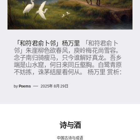
「和符君俞卜邻」杨万里
「和符君俞卜
邻」朱崖柳色欲春风，庾岭梅花尚雪容。
念子南归骑瘦马，只今谁解好真龙。吾乡
端是山水窟，何日来同丘壑胸。白鹭青原
不妨拣，诛茅结屋看何从。 杨万里 赏析：
by
Poems
2025年 8月 29日
诗与酒
中国古诗与成语