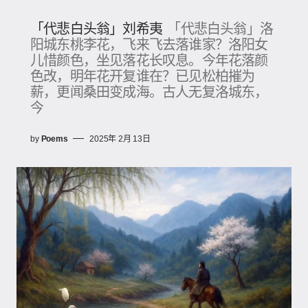
「代悲白头翁」刘希夷
「代悲白头翁」洛
阳城东桃李花，飞来飞去落谁家？洛阳女
儿惜颜色，坐见落花长叹息。今年花落颜
色改，明年花开复谁在？已见松柏摧为
薪，更闻桑田变成海。古人无复洛城东，
今
by
Poems
2025年 2月 13日