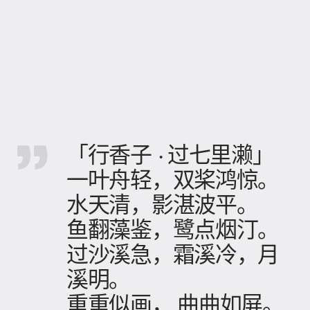
「行香子 · 过七里濑」
一叶舟轻，双桨鸿惊。
水天清，影湛波平。
鱼翻藻鉴，鹭点烟汀。
过沙溪急，霜溪冷，月
溪明。
重重似画， 曲曲如屏。