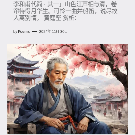
李和甫代简 · 其一」山色江声相与清，卷
帘待得月华生。可怜一曲并船笛，说尽故
人离别情。 黄庭坚 赏析：
by
Poems
2024年 11月 30日