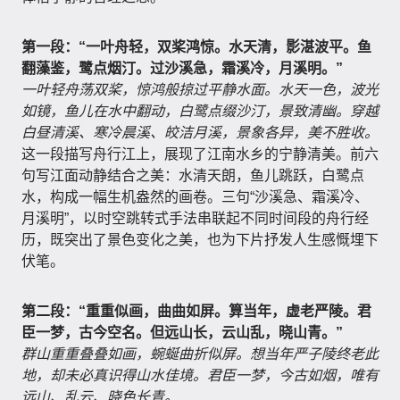
第一段：“一叶舟轻，双桨鸿惊。水天清，影湛波平。鱼
翻藻鉴，鹭点烟汀。过沙溪急，霜溪冷，月溪明。”
一叶轻舟荡双桨，惊鸿般掠过平静水面。水天一色，波光
如镜，鱼儿在水中翻动，白鹭点缀沙汀，景致清幽。穿越
白昼清溪、寒冷晨溪、皎洁月溪，景象各异，美不胜收。
这一段描写舟行江上，展现了江南水乡的宁静清美。前六
句写江面动静结合之美：水清天朗，鱼儿跳跃，白鹭点
水，构成一幅生机盎然的画卷。三句“沙溪急、霜溪冷、
月溪明”，以时空跳转式手法串联起不同时间段的舟行经
历，既突出了景色变化之美，也为下片抒发人生感慨埋下
伏笔。
第二段：“重重似画，曲曲如屏。算当年，虚老严陵。君
臣一梦，古今空名。但远山长，云山乱，晓山青。”
群山重重叠叠如画，蜿蜒曲折似屏。想当年严子陵终老此
地，却未必真识得山水佳境。君臣一梦，今古如烟，唯有
远山、乱云、晓色长青。