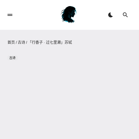
首页
/
古诗
/
「行香子 · 过七里濑」苏轼
古诗