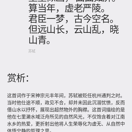
算当年，虚老严陵。
君臣一梦，古今空名。
但远山长，云山乱，晓
山青。
苏轼
赏析：
这首词作于宋神宗元丰年间，苏轼被贬任杭州通判之时。
当时他仕途不顺，政见不合，却并未因此沉溺忧愤，反而
借山水以抒怀，展现出超然物外的胸襟。这首词描绘的是
他在七里濑水域泛舟所见的自然风光，不仅饱含着对江南
水乡的热爱，更折射出他将人生荣辱化为虚无、从自然中
体悟宁静的哲理之思。